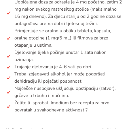
Uobičajena doza za odrasle je 4 mg početno, zatim 2
mg nakon svakog rastresitog stolice (maksimalno
16 mg dnevno). Za djecu stariju od 2 godine doza se
prilagođava prema dobi i tjelesnoj težini.
Primjenjuje se oralno u obliku tableta, kapsula,
oralne otopine (1 mg/5 mL) ili filmova za brzo
otapanje u ustima.
Djelovanje lijeka počinje unutar 1 sata nakon
uzimanja.
Trajanje djelovanja je 4-6 sati po dozi.
Treba izbjegavati alkohol jer može pogoršati
dehidraciju ili pojačati pospanost.
Najčešće nuspojave uključuju opstipaciju (zatvor),
grčeve u trbuhu i mučninu.
Želite li isprobati Imodium bez recepta za brzo
povratak u svakodnevne aktivnosti?