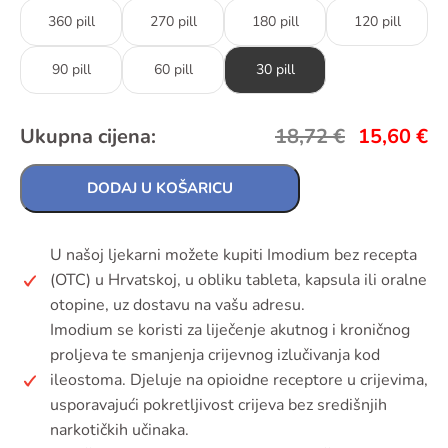
360 pill
270 pill
180 pill
120 pill
90 pill
60 pill
30 pill
Ukupna cijena:
18,72
€
15,60
€
DODAJ U KOŠARICU
U našoj ljekarni možete kupiti Imodium bez recepta
(OTC) u Hrvatskoj, u obliku tableta, kapsula ili oralne
otopine, uz dostavu na vašu adresu.
Imodium se koristi za liječenje akutnog i kroničnog
proljeva te smanjenja crijevnog izlučivanja kod
ileostoma. Djeluje na opioidne receptore u crijevima,
usporavajući pokretljivost crijeva bez središnjih
narkotičkih učinaka.