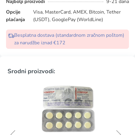
Najbolji proizvodi
9-21 dana
Opcije
Visa, MasterCard, AMEX, Bitcoin, Tether
plaćanja
(USDT), GooglePay (WorldLine)
Besplatna dostava (standardnom zračnom poštom)
za narudžbe iznad €172
Srodni proizvodi: