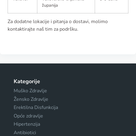
županija
Za dodatne lokacije i pitanja o dostavi, molimo
kontaktirajte naš tim za podršku.
Kategorije
Muško Zdravlje
Žensko Zdravlje
Erektilna Disfunkcija
Opće zdravlje
Hipertenzija
Antibiotici