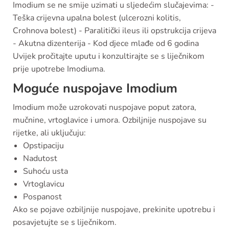
Imodium se ne smije uzimati u sljedećim slučajevima: -
Teška crijevna upalna bolest (ulcerozni kolitis,
Crohnova bolest) - Paralitički ileus ili opstrukcija crijeva
- Akutna dizenterija - Kod djece mlađe od 6 godina
Uvijek pročitajte uputu i konzultirajte se s liječnikom
prije upotrebe Imodiuma.
Moguće nuspojave Imodium
Imodium može uzrokovati nuspojave poput zatora,
mučnine, vrtoglavice i umora. Ozbiljnije nuspojave su
rijetke, ali uključuju:
Opstipaciju
Nadutost
Suhoću usta
Vrtoglavicu
Pospanost
Ako se pojave ozbiljnije nuspojave, prekinite upotrebu i
posavjetujte se s liječnikom.