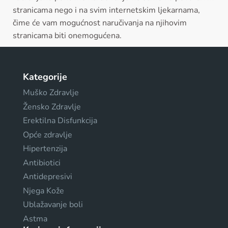
stranicama nego i na svim internetskim ljekarnama,
čime će vam mogućnost naručivanja na njihovim
stranicama biti onemogućena.
Kategorije
Muško Zdravlje
Žensko Zdravlje
Erektilna Disfunkcija
Opće zdravlje
Hipertenzija
Antibiotici
Antidepresivi
Njega Kože
Ublažavanje boli
Astma