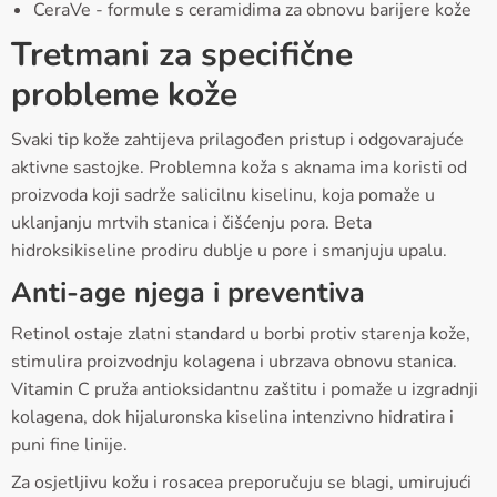
CeraVe - formule s ceramidima za obnovu barijere kože
Tretmani za specifične
probleme kože
Svaki tip kože zahtijeva prilagođen pristup i odgovarajuće
aktivne sastojke. Problemna koža s aknama ima koristi od
proizvoda koji sadrže salicilnu kiselinu, koja pomaže u
uklanjanju mrtvih stanica i čišćenju pora. Beta
hidroksikiseline prodiru dublje u pore i smanjuju upalu.
Anti-age njega i preventiva
Retinol ostaje zlatni standard u borbi protiv starenja kože,
stimulira proizvodnju kolagena i ubrzava obnovu stanica.
Vitamin C pruža antioksidantnu zaštitu i pomaže u izgradnji
kolagena, dok hijaluronska kiselina intenzivno hidratira i
puni fine linije.
Za osjetljivu kožu i rosacea preporučuju se blagi, umirujući