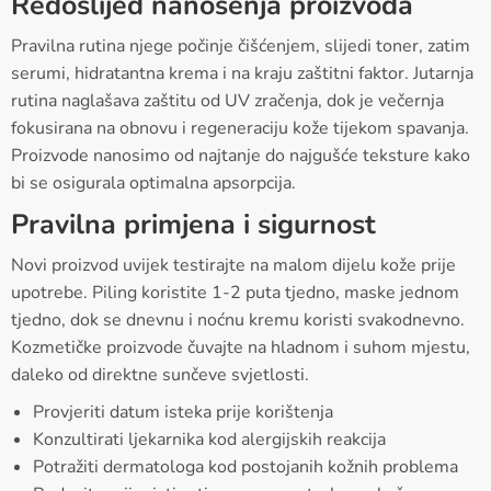
Redoslijed nanošenja proizvoda
Pravilna rutina njege počinje čišćenjem, slijedi toner, zatim
serumi, hidratantna krema i na kraju zaštitni faktor. Jutarnja
rutina naglašava zaštitu od UV zračenja, dok je večernja
fokusirana na obnovu i regeneraciju kože tijekom spavanja.
Proizvode nanosimo od najtanje do najgušće teksture kako
bi se osigurala optimalna apsorpcija.
Pravilna primjena i sigurnost
Novi proizvod uvijek testirajte na malom dijelu kože prije
upotrebe. Piling koristite 1-2 puta tjedno, maske jednom
tjedno, dok se dnevnu i noćnu kremu koristi svakodnevno.
Kozmetičke proizvode čuvajte na hladnom i suhom mjestu,
daleko od direktne sunčeve svjetlosti.
Provjeriti datum isteka prije korištenja
Konzultirati ljekarnika kod alergijskih reakcija
Potražiti dermatologa kod postojanih kožnih problema