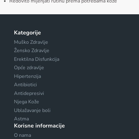
Redovito mijenjati rutinu prema potrebama kože
Kategorije
Muško Zdravlje
Žensko Zdravlje
Erektilna Disfunkcija
Opće zdravlje
Hipertenzija
Antibiotici
Antidepresivi
Njega Kože
Ublažavanje boli
Astma
Korisne informacije
O nama