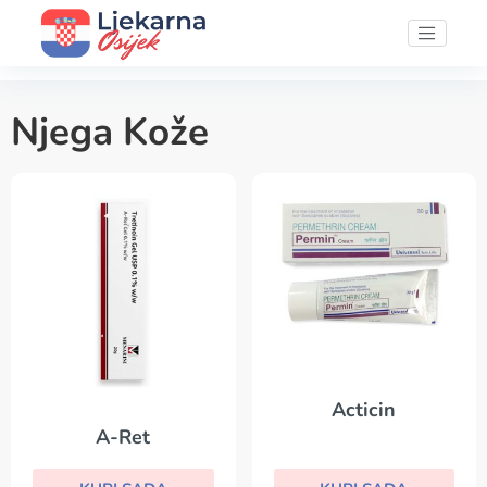
Njega Kože
Acticin
A-Ret