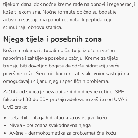
tijekom dana, dok noćne kreme rade na obnovi i regeneraciji
kože tijekom sna. Noćne formule obično su bogatije
aktivnim sastojcima poput retinola ili peptida koji
stimuliraju obnovu stanica.
Njega tijela i posebnih zona
Koža na rukama i stopalima često je izložena većim
naporima i zahtijeva posebnu pažnju. Kreme za tijelo
trebaju biti dovoljno bogate da održe hidrataciju veće
površine kože. Serumi i koncentrati s aktivnim sastojcima
omogućavaju ciljanu njegu specifičnih problema.
Zaštita od sunca je nezaobilazni dio dnevne rutine. SPF
faktori od 30 do 50+ pružaju adekvatnu zaštitu od UVA i
UVB zraka:
Cetaphil - blaga hidratacija za osjetljivu kožu
Nivea - pouzdana svakodnevna njega
Avène - dermokozmetika za problematičnu kožu