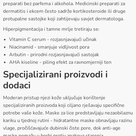
preparati bez parfema i alkohola. Medicinski preparati za
dermatitis i ekcem često sadrže kortikosteroide ili druge
protupalne sastojke koji zahtijevaju savjet dermatologa.
Hiperpigmentacija i tamne mrlje tretiraju se:
Vitamin C serum - rozjasnjavajući učinak
Niacinamid - smanjuje vidljivost pora
Arbutin - prirodni rozjasnjavajući sastojak
AHA kiseline - piling efekt za ravnomjerniji ten
Specijalizirani proizvodi i
dodaci
Moderan pristup njezi kože uključuje korištenje
specijaliziranih proizvoda koji ciljano rješavaju specifične
potrebe vaše kože. Maske za lice predstavljaju nezaobilaznu
kariku u tjednoj rutini - hidratantne maske obnavljaju razinu
vlage, pročišćavajuće dubinski čiste pore, dok anti-age
maske pomažu u borbi protiv znakova starenja.