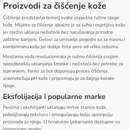
Proizvodi za čišćenje kože
Čišćenje predstavlja temelj svake uspješne rutine njege
kože. Mlijeko za čišćenje idealno je za suhu i osjetljivu kožu
jer nježno uklanja nečistoće bez narušavanja prirodne
zaštitne barijere. Gelovi za umivanje pogodni su za masnu i
kombiniranu kožu jer dublje čiste pore od viška sebuma.
Micelarna voda revolucionirala je rutinu čišćenja svojom
sposobnošću uklanjanja šminke i nečistoća bez potrebe za
ispiranjem. Tonici za lice dopunjuju proces čišćenja,
uravnotežuju pH kože i pripremaju je za daljnje korake
njege.
Eksfolijacija i popularne marke
Peelinzi i eksfolijanti uklanjaju mrtve stanice kože,
poboljšavaju teksturu i omogućavaju bolju apsorpciju
proizvoda za njegu. U hrvatskim ljekarnama dostupne su
renomirane marke: