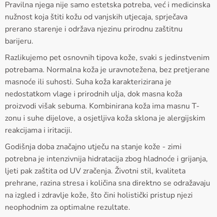
Pravilna njega nije samo estetska potreba, već i medicinska
nužnost koja štiti kožu od vanjskih utjecaja, sprječava
prerano starenje i održava njezinu prirodnu zaštitnu
barijeru.
Razlikujemo pet osnovnih tipova kože, svaki s jedinstvenim
potrebama. Normalna koža je uravnotežena, bez pretjerane
masnoće ili suhosti. Suha koža karakterizirana je
nedostatkom vlage i prirodnih ulja, dok masna koža
proizvodi višak sebuma. Kombinirana koža ima masnu T-
zonu i suhe dijelove, a osjetljiva koža sklona je alergijskim
reakcijama i iritaciji.
Godišnja doba značajno utječu na stanje kože - zimi
potrebna je intenzivnija hidratacija zbog hladnoće i grijanja,
ljeti pak zaštita od UV zračenja. Životni stil, kvaliteta
prehrane, razina stresa i količina sna direktno se odražavaju
na izgled i zdravlje kože, što čini holistički pristup njezi
neophodnim za optimalne rezultate.