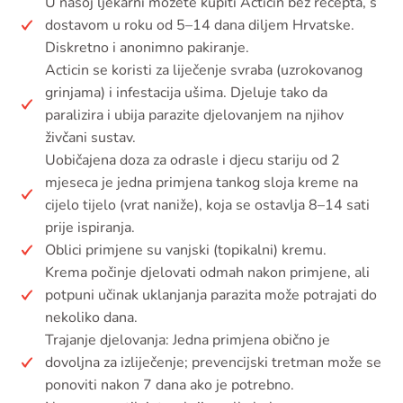
U našoj ljekarni možete kupiti Acticin bez recepta, s
dostavom u roku od 5–14 dana diljem Hrvatske.
Diskretno i anonimno pakiranje.
Acticin se koristi za liječenje svraba (uzrokovanog
grinjama) i infestacija ušima. Djeluje tako da
paralizira i ubija parazite djelovanjem na njihov
živčani sustav.
Uobičajena doza za odrasle i djecu stariju od 2
mjeseca je jedna primjena tankog sloja kreme na
cijelo tijelo (vrat naniže), koja se ostavlja 8–14 sati
prije ispiranja.
Oblici primjene su vanjski (topikalni) kremu.
Krema počinje djelovati odmah nakon primjene, ali
potpuni učinak uklanjanja parazita može potrajati do
nekoliko dana.
Trajanje djelovanja: Jedna primjena obično je
dovoljna za izliječenje; prevencijski tretman može se
ponoviti nakon 7 dana ako je potrebno.