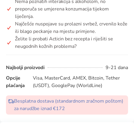
Nema poznatih interakcija s alkoholom, no
preporuča se umjerena konzumacija tijekom
liječenja.
Najčešće nuspojave su prolazni svrbež, crvenilo kože
ili blago peckanje na mjestu primjene.
Želite li probati Acticin bez recepta i riješiti se
neugodnih kožnih problema?
Najbolji proizvodi
9-21 dana
Opcije
Visa, MasterCard, AMEX, Bitcoin, Tether
plaćanja
(USDT), GooglePay (WorldLine)
Besplatna dostava (standardnom zračnom poštom)
za narudžbe iznad €172