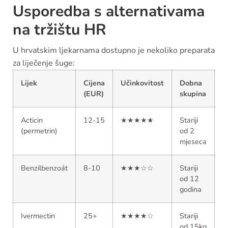
Usporedba s alternativama
na tržištu HR
U hrvatskim ljekarnama dostupno je nekoliko preparata
za liječenje šuge:
Lijek
Cijena
Učinkovitost
Dobna
D
(EUR)
skupina
Acticin
12-15
★★★★★
Stariji
Š
(permetrin)
od 2
mjeseca
Benzilbenzoát
8-10
★★★☆☆
Stariji
O
od 12
godina
Ivermectin
25+
★★★★☆
Stariji
N
od 15kg