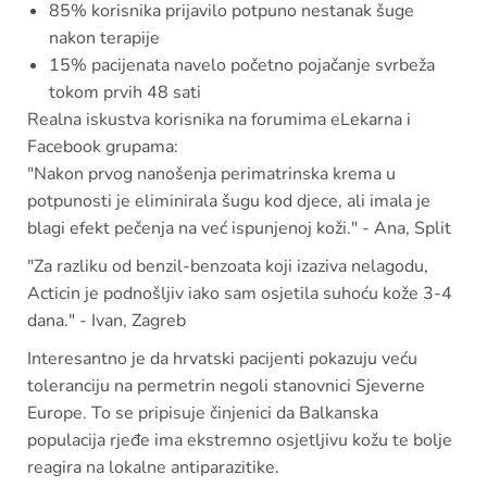
85% korisnika prijavilo potpuno nestanak šuge
nakon terapije
15% pacijenata navelo početno pojačanje svrbeža
tokom prvih 48 sati
Realna iskustva korisnika na forumima eLekarna i
Facebook grupama:
"Nakon prvog nanošenja perimatrinska krema u
potpunosti je eliminirala šugu kod djece, ali imala je
blagi efekt pečenja na već ispunjenoj koži." - Ana, Split
"Za razliku od benzil-benzoata koji izaziva nelagodu,
Acticin je podnošljiv iako sam osjetila suhoću kože 3-4
dana." - Ivan, Zagreb
Interesantno je da hrvatski pacijenti pokazuju veću
toleranciju na permetrin negoli stanovnici Sjeverne
Europe. To se pripisuje činjenici da Balkanska
populacija rjeđe ima ekstremno osjetljivu kožu te bolje
reagira na lokalne antiparazitike.