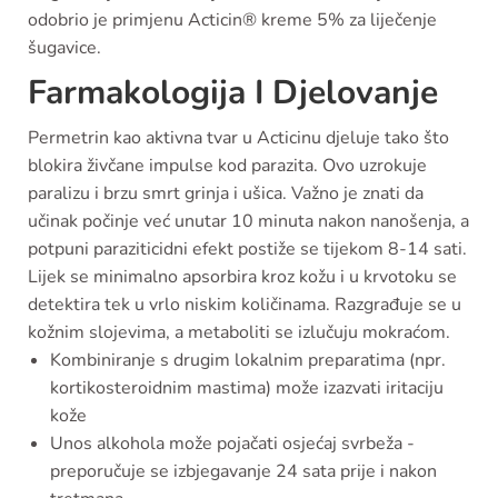
odobrio je primjenu Acticin® kreme 5% za liječenje
šugavice.
Farmakologija I Djelovanje
Permetrin kao aktivna tvar u Acticinu djeluje tako što
blokira živčane impulse kod parazita. Ovo uzrokuje
paralizu i brzu smrt grinja i ušica. Važno je znati da
učinak počinje već unutar 10 minuta nakon nanošenja, a
potpuni paraziticidni efekt postiže se tijekom 8-14 sati.
Lijek se minimalno apsorbira kroz kožu i u krvotoku se
detektira tek u vrlo niskim količinama. Razgrađuje se u
kožnim slojevima, a metaboliti se izlučuju mokraćom.
Kombiniranje s drugim lokalnim preparatima (npr.
kortikosteroidnim mastima) može izazvati iritaciju
kože
Unos alkohola može pojačati osjećaj svrbeža -
preporučuje se izbjegavanje 24 sata prije i nakon