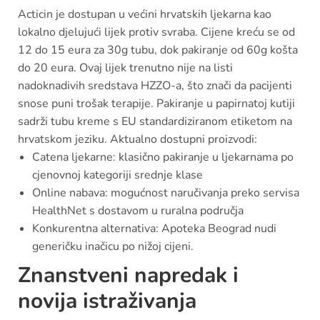
Acticin je dostupan u većini hrvatskih ljekarna kao
lokalno djelujući lijek protiv svraba. Cijene kreću se od
12 do 15 eura za 30g tubu, dok pakiranje od 60g košta
do 20 eura. Ovaj lijek trenutno nije na listi
nadoknadivih sredstava HZZO-a, što znači da pacijenti
snose puni trošak terapije. Pakiranje u papirnatoj kutiji
sadrži tubu kreme s EU standardiziranom etiketom na
hrvatskom jeziku. Aktualno dostupni proizvodi:
Catena ljekarne: klasično pakiranje u ljekarnama po
cjenovnoj kategoriji srednje klase
Online nabava: mogućnost naručivanja preko servisa
HealthNet s dostavom u ruralna područja
Konkurentna alternativa: Apoteka Beograd nudi
generičku inačicu po nižoj cijeni.
Znanstveni napredak i
novija istraživanja