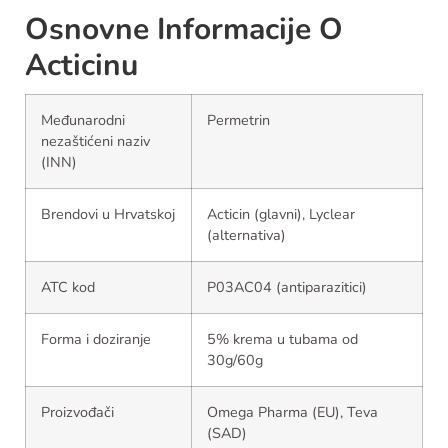
Osnovne Informacije O
Acticinu
Međunarodni
Permetrin
nezaštićeni naziv
(INN)
Brendovi u Hrvatskoj
Acticin (glavni), Lyclear
(alternativa)
ATC kod
P03AC04 (antiparazitici)
Forma i doziranje
5% krema u tubama od
30g/60g
Proizvođači
Omega Pharma (EU), Teva
(SAD)