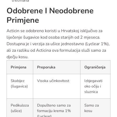
tretmana
Odobrene I Neodobrene
Primjene
Acticin se odobreno koristi u Hrvatskoj isključivo za
liječenje šugavice kod osoba starijih od 2 mjeseca.
Dostupna je i verzija za ušice jednostavno (Lyclear 1%),
ali za razliku od Acticina ova formulacija služi samo za
dječju kosu.
Primjena
Preporuka
Ograničenja
Skabijez
Visoka učinkovitost
Izbjegavati
(šugavica)
oko očiju i
sluznica
Pedikuloza
Dopušteno samo za
Samo za
(ušice)
formaciju krema 1%
kosu
(Lyclear)