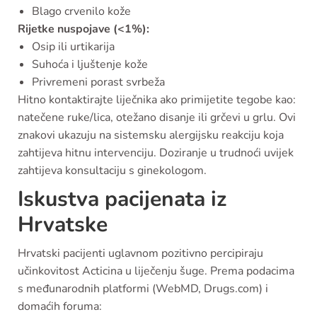
Blago crvenilo kože
Rijetke nuspojave (<1%):
Osip ili urtikarija
Suhoća i ljuštenje kože
Privremeni porast svrbeža
Hitno kontaktirajte liječnika ako primijetite tegobe kao:
natečene ruke/lica, otežano disanje ili grčevi u grlu. Ovi
znakovi ukazuju na sistemsku alergijsku reakciju koja
zahtijeva hitnu intervenciju. Doziranje u trudnoći uvijek
zahtijeva konsultaciju s ginekologom.
Iskustva pacijenata iz
Hrvatske
Hrvatski pacijenti uglavnom pozitivno percipiraju
učinkovitost Acticina u liječenju šuge. Prema podacima
s međunarodnih platformi (WebMD, Drugs.com) i
domaćih foruma: