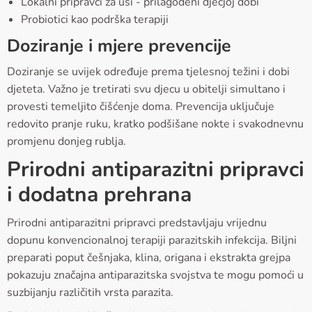
Lokalni pripravci za uši - prilagođeni dječjoj dobi
Probiotici kao podrška terapiji
Doziranje i mjere prevencije
Doziranje se uvijek određuje prema tjelesnoj težini i dobi
djeteta. Važno je tretirati svu djecu u obitelji simultano i
provesti temeljito čišćenje doma. Prevencija uključuje
redovito pranje ruku, kratko podšišane nokte i svakodnevnu
promjenu donjeg rublja.
Prirodni antiparazitni pripravci
i dodatna prehrana
Prirodni antiparazitni pripravci predstavljaju vrijednu
dopunu konvencionalnoj terapiji parazitskih infekcija. Biljni
preparati poput češnjaka, klina, origana i ekstrakta grejpa
pokazuju značajna antiparazitska svojstva te mogu pomoći u
suzbijanju različitih vrsta parazita.