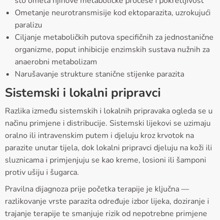
što ometa njihove metaboličke procese i pokretljivost
Ometanje neurotransmisije kod ektoparazita, uzrokujući
paralizu
Ciljanje metaboličkih putova specifičnih za jednostanične
organizme, poput inhibicije enzimskih sustava nužnih za
anaerobni metabolizam
Narušavanje strukture stanične stijenke parazita
Sistemski i lokalni pripravci
Razlika između sistemskih i lokalnih pripravaka ogleda se u
načinu primjene i distribucije. Sistemski lijekovi se uzimaju
oralno ili intravenskim putem i djeluju kroz krvotok na
parazite unutar tijela, dok lokalni pripravci djeluju na koži ili
sluznicama i primjenjuju se kao kreme, losioni ili šamponi
protiv ušiju i šugarca.
Pravilna dijagnoza prije početka terapije je ključna —
razlikovanje vrste parazita određuje izbor lijeka, doziranje i
trajanje terapije te smanjuje rizik od nepotrebne primjene