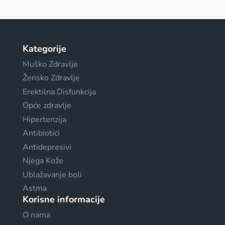
Kategorije
Muško Zdravlje
Žensko Zdravlje
Erektilna Disfunkcija
Opće zdravlje
Hipertenzija
Antibiotici
Antidepresivi
Njega Kože
Ublažavanje boli
Astma
Korisne informacije
O nama