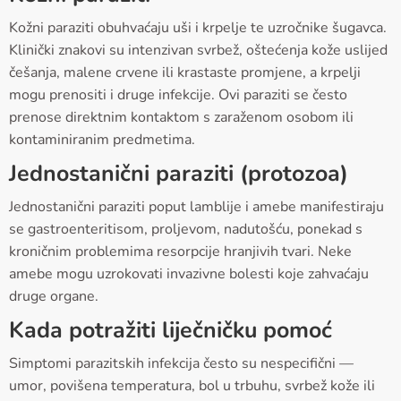
Kožni paraziti obuhvaćaju uši i krpelje te uzročnike šugavca.
Klinički znakovi su intenzivan svrbež, oštećenja kože uslijed
češanja, malene crvene ili krastaste promjene, a krpelji
mogu prenositi i druge infekcije. Ovi paraziti se često
prenose direktnim kontaktom s zaraženom osobom ili
kontaminiranim predmetima.
Jednostanični paraziti (protozoa)
Jednostanični paraziti poput lamblije i amebe manifestiraju
se gastroenteritisom, proljevom, nadutošću, ponekad s
kroničnim problemima resorpcije hranjivih tvari. Neke
amebe mogu uzrokovati invazivne bolesti koje zahvaćaju
druge organe.
Kada potražiti liječničku pomoć
Simptomi parazitskih infekcija često su nespecifični —
umor, povišena temperatura, bol u trbuhu, svrbež kože ili