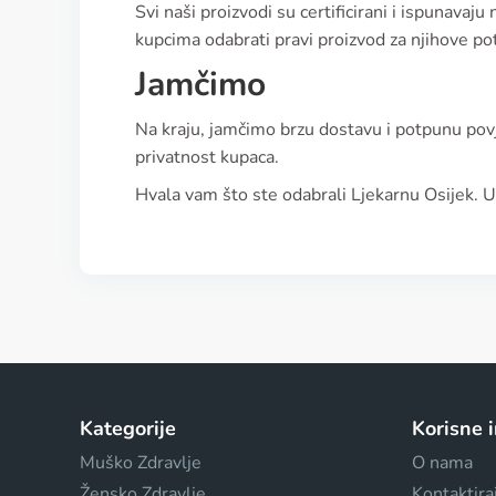
Svi naši proizvodi su certificirani i ispunavaj
kupcima odabrati pravi proizvod za njihove po
Jamčimo
Na kraju, jamčimo brzu dostavu i potpunu povj
privatnost kupaca.
Hvala vam što ste odabrali Ljekarnu Osijek. U
Kategorije
Korisne 
Muško Zdravlje
O nama
Žensko Zdravlje
Kontaktira