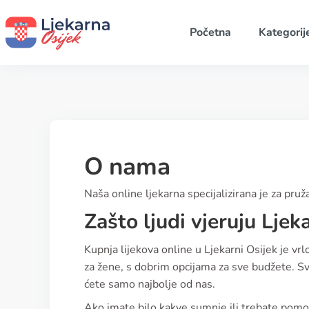
Početna
Kategorij
O nama
Naša online ljekarna specijalizirana je za pruž
Zašto ljudi vjeruju Ljek
Kupnja lijekova online u Ljekarni Osijek je vr
za žene, s dobrim opcijama za sve budžete. Svi
ćete samo najbolje od nas.
Ako imate bilo kakve sumnje ili trebate pomoć 