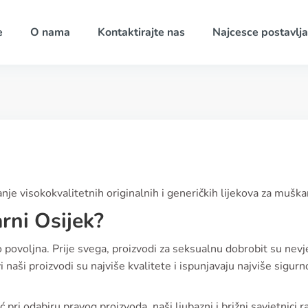
e
O nama
Kontaktirajte nas
Najcesce postavlja
anje visokokvalitetnih originalnih i generičkih lijekova za muška
arni Osijek?
lo povoljna. Prije svega, proizvodi za seksualnu dobrobit su nevj
 naši proizvodi su najviše kvalitete i ispunjavaju najviše sigur
pri odabiru pravog proizvoda, naši ljubazni i brižni savjetnici 