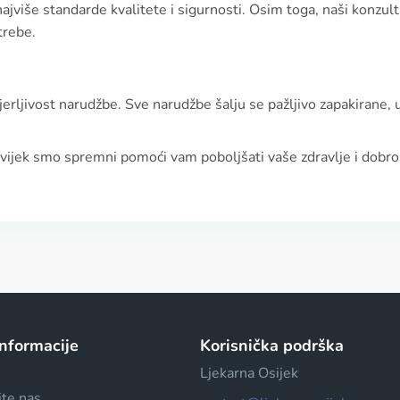
u najviše standarde kvalitete i sigurnosti. Osim toga, naši konzu
trebe.
erljivost narudžbe. Sve narudžbe šalju se pažljivo zapakirane, 
vijek smo spremni pomoći vam poboljšati vaše zdravlje i dobro
informacije
Korisnička podrška
Ljekarna Osijek
jte nas