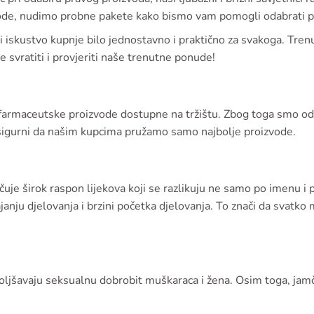
zvode, nudimo probne pakete kako bismo vam pomogli odabrati p
 bi iskustvo kupnje bilo jednostavno i praktično za svakoga. Tre
e svratiti i provjeriti naše trenutne ponude!
e farmaceutske proizvode dostupne na tržištu. Zbog toga smo od
sigurni da našim kupcima pružamo samo najbolje proizvode.
učuje širok raspon lijekova koji se razlikuju ne samo po imenu i 
ajanju djelovanja i brzini početka djelovanja. To znači da svatko
oljšavaju seksualnu dobrobit muškaraca i žena. Osim toga, jam