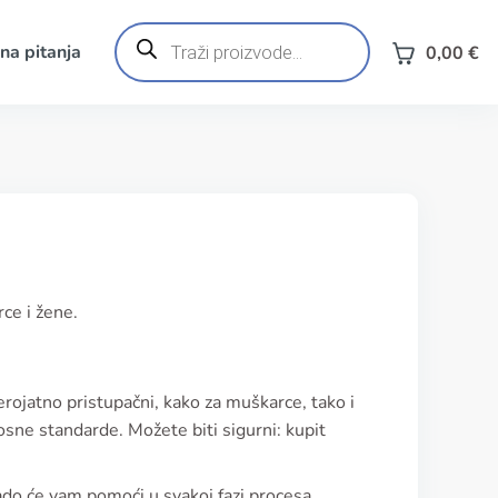
Products
search
na pitanja
0,00
€
rce i žene.
erojatno pristupačni, kako za muškarce, tako i
nosne standarde. Možete biti sigurni: kupit
rado će vam pomoći u svakoj fazi procesa