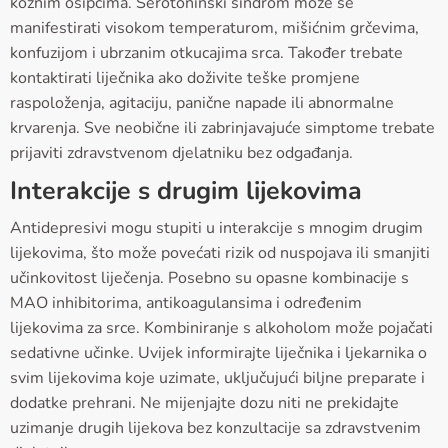
kožnim osipcima. Serotoninski sindrom može se
manifestirati visokom temperaturom, mišićnim grčevima,
konfuzijom i ubrzanim otkucajima srca. Također trebate
kontaktirati liječnika ako doživite teške promjene
raspoloženja, agitaciju, panične napade ili abnormalne
krvarenja. Sve neobične ili zabrinjavajuće simptome trebate
prijaviti zdravstvenom djelatniku bez odgađanja.
Interakcije s drugim lijekovima
Antidepresivi mogu stupiti u interakcije s mnogim drugim
lijekovima, što može povećati rizik od nuspojava ili smanjiti
učinkovitost liječenja. Posebno su opasne kombinacije s
MAO inhibitorima, antikoagulansima i određenim
lijekovima za srce. Kombiniranje s alkoholom može pojačati
sedativne učinke. Uvijek informirajte liječnika i ljekarnika o
svim lijekovima koje uzimate, uključujući biljne preparate i
dodatke prehrani. Ne mijenjajte dozu niti ne prekidajte
uzimanje drugih lijekova bez konzultacije sa zdravstvenim