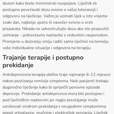
dozom kako biste minimizirali nuspojave. Liječnik će
postupno povećavati dozu ovisno o vašoj toleranciji i
odgovoru na liječenje. Važno je uzimati lijek u isto vrijeme
svaki dan, najbolje ujutro ili navečer ovisno o vrsti
preparata. Nikada ne udvostručujte dozu ako ste propustili
uzimanje - jednostavno nastavite s redovitim rasporedom.
Promjene u doziranju smiju raditi samo liječnici na temelju
vaše individualne situacije i odgovora na terapiju.
Trajanje terapije i postupno
prekidanje
Antidepresivna terapija obično traje najmanje 6-12 mjeseci
nakon postizanja remisije simptoma. Neki pacijenti trebaju
dugoročno liječenje kako bi spriječili ponovne epizode
depresije. Prekidanje antidepresiva mora biti postupno i
pod liječničkim nadzorom jer naglo prestajanje može
uzrokovati sindrom prekidanja s neugodnim simptomima
poput vrtoglavice, mučnine i elektrošok senzacija. Liječnik