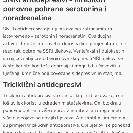
SNRI antidepresivi - inhibitori
ponovne pohrane serotonina i
noradrenalina
SNRI antidepresivi djeluju na dva neurotransmitera
istovremeno - serotonin i noradrenalin. Ova dvojna
aktivnost može biti posebno korisna kod pacijenata koji ne
reagiraju dobro na SSRI lijekove. Venlafaksin i duloksetin
su najpoznatiji predstavnici ove skupine. SNRI lijekovi se
često koriste kod teže depresije i mogu biti učinkoviti u
liječenju kronične boli povezane s depresivnim stanjima.
Triciklični antidepresivi
Triciklični antidepresivi su starija skupina lijekova koja se
još uvijek koristi u određenim slučajevima. Oni blokiraju
ponovnu pohranu više neurotransmitera, ali mogu imati
više nuspojava od novijih lijekova. Amitriptilin i imipramin
su primjeri tricikličnih antidepresiva. Ovi lijekovi se ponekad
koriste kada ostali antidepresivi nisu uspješni ili za liječenje