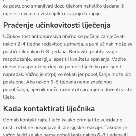
će postupno smanjivati dozu tijekom nekoliko tjedana ili
mjeseci ovisno o vrsti lijeka i trajanju terapije.
Praćenje učinkovitosti liječenja
Učinkovitost antidepresiva obično se počinje zamjećivati
nakon 2-4 tjedna redovitog uzimanja, a puni učinak može se
postići tek nakon 6-8 tjedana. Redovito pratite svoje
raspoloženje, energiju, apetit i kvalitetu spavanja. Vodite
dnevnik raspoloženja koji će pomoći liječniku procijeniti
napredak. Važno je strpljivo čekati jer poboljšanje može biti
postupno. Ako nakon 6-8 tjedana nema značajnog
poboljšanja, liječnik može razmotriti promjenu doze ili vrste
lijeka.
Kada kontaktirati liječnika
Odmah kontaktirajte liječnika ako primijetite suicidalne
misli, ozbiljne nuspojave ili alergijske reakcije. Također je
važno javiti se ako nema poboljšanja nakon 6-8 tjedana ili