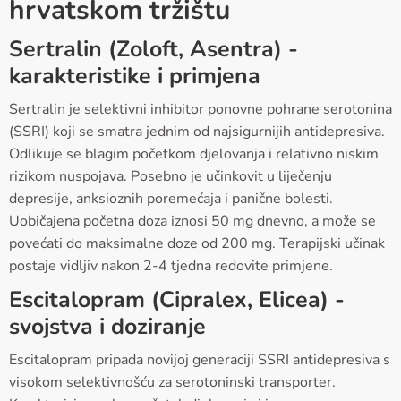
hrvatskom tržištu
Sertralin (Zoloft, Asentra) -
karakteristike i primjena
Sertralin je selektivni inhibitor ponovne pohrane serotonina
(SSRI) koji se smatra jednim od najsigurnijih antidepresiva.
Odlikuje se blagim početkom djelovanja i relativno niskim
rizikom nuspojava. Posebno je učinkovit u liječenju
depresije, anksioznih poremećaja i panične bolesti.
Uobičajena početna doza iznosi 50 mg dnevno, a može se
povećati do maksimalne doze od 200 mg. Terapijski učinak
postaje vidljiv nakon 2-4 tjedna redovite primjene.
Escitalopram (Cipralex, Elicea) -
svojstva i doziranje
Escitalopram pripada novijoj generaciji SSRI antidepresiva s
visokom selektivnošću za serotoninski transporter.