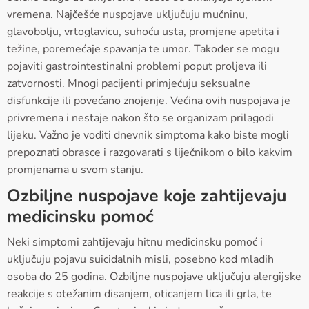
vremena. Najčešće nuspojave uključuju mučninu,
glavobolju, vrtoglavicu, suhoću usta, promjene apetita i
težine, poremećaje spavanja te umor. Također se mogu
pojaviti gastrointestinalni problemi poput proljeva ili
zatvornosti. Mnogi pacijenti primjećuju seksualne
disfunkcije ili povećano znojenje. Većina ovih nuspojava je
privremena i nestaje nakon što se organizam prilagodi
lijeku. Važno je voditi dnevnik simptoma kako biste mogli
prepoznati obrasce i razgovarati s liječnikom o bilo kakvim
promjenama u svom stanju.
Ozbiljne nuspojave koje zahtijevaju
medicinsku pomoć
Neki simptomi zahtijevaju hitnu medicinsku pomoć i
uključuju pojavu suicidalnih misli, posebno kod mladih
osoba do 25 godina. Ozbiljne nuspojave uključuju alergijske
reakcije s otežanim disanjem, oticanjem lica ili grla, te