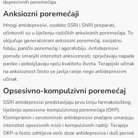
depresivnih poremećaja.
Anksiozni poremećaji
Mnogi antidepresivi, osobito SSRI i SNRI preparati,
učinkoviti su u liječenju različitih anksioznih poremećaja. To
uključuje generalizirani anksiozni poremećaj, socijalnu
fobiju, panični poremećaj i agorafobiju. Antidepresivi
pomaže smanjiti intenzitet anksioznosti, sprječavaju napade
panike i poboljšavaju opću kvalitetu života. Terapijski učinak
na anksioznost često se javlja ranije nego antidepresivni
učinak.
Opsesivno-kompulzivni poremećaj
SSRI antidepresivi predstavljaju prvu liniju farmakološkog
liječenja opsesivno-kompulzivnog poremećaja (OKP).
Klomipramin i serotoninski antidepresivi značajno smanjuju
intenzitet opsesivnih misli i kompulzivnih radnji. Terapija
OKP-a često zahtijeva veće doze antidepresiva i duži period