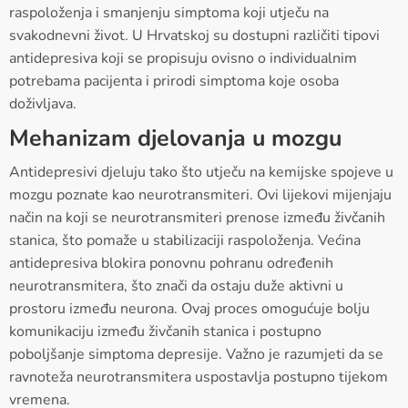
raspoloženja i smanjenju simptoma koji utječu na
svakodnevni život. U Hrvatskoj su dostupni različiti tipovi
antidepresiva koji se propisuju ovisno o individualnim
potrebama pacijenta i prirodi simptoma koje osoba
doživljava.
Mehanizam djelovanja u mozgu
Antidepresivi djeluju tako što utječu na kemijske spojeve u
mozgu poznate kao neurotransmiteri. Ovi lijekovi mijenjaju
način na koji se neurotransmiteri prenose između živčanih
stanica, što pomaže u stabilizaciji raspoloženja. Većina
antidepresiva blokira ponovnu pohranu određenih
neurotransmitera, što znači da ostaju duže aktivni u
prostoru između neurona. Ovaj proces omogućuje bolju
komunikaciju između živčanih stanica i postupno
poboljšanje simptoma depresije. Važno je razumjeti da se
ravnoteža neurotransmitera uspostavlja postupno tijekom
vremena.