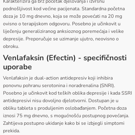
Karakterizira ga brz početak djelovanja i izvrsnu
podnošljivost kod većine pacijenata. Standardna početna
doza je 10 mg dnevno, koja se može povećati na 20 mg
ovisno o terapijskom odgovoru. Posebno je učinkovit u
liječenju generaliziranog anksioznog poremećaja i velike
depresije. Preporučuje se uzimanje ujutro, neovisno o
obroku.
Venlafaksin (Efectin) - specifičnosti
uporabe
Venlafaksin je dual-action antidepresiv koji inhibira
ponovnu pohranu serotonina i noradrenalina (SNRI).
Posebno je učinkovit kod teških oblika depresije i kada SSRI
antidepresivi nisu dovoljno djelotvorni. Dostupan je u
obliku tableta s produljenim oslobađanjem. Početna doza
iznosi 75 mg dnevno, s mogućnošću postupnog povećanja.
Zahtijeva postupno ukidanje kako bi se izbjegli simptomi
prekida.