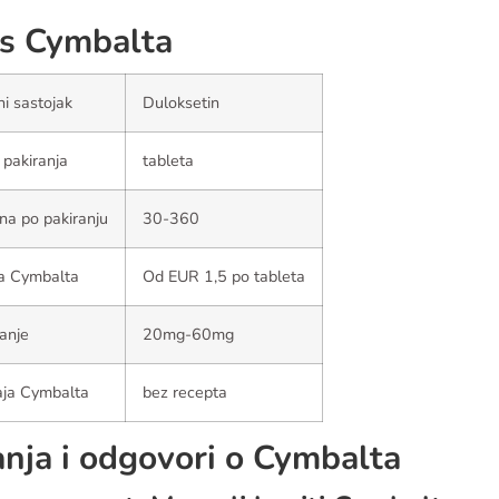
s Cymbalta
ni sastojak
Duloksetin
 pakiranja
tableta
ina po pakiranju
30-360
na Cymbalta
Od EUR 1,5 po tableta
anje
20mg-60mg
aja Cymbalta
bez recepta
anja i odgovori o Cymbalta