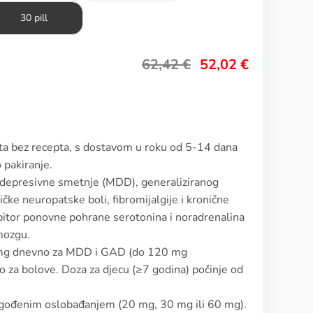
30 pill
62,42
€
52,02
€
ta bez recepta, s dostavom u roku od 5-14 dana
 pakiranje.
ke depresivne smetnje (MDD), generaliziranog
ke neuropatske boli, fibromijalgije i kronične
ibitor ponovne pohrane serotonina i noradrenalina
mozgu.
0 mg dnevno za MDD i GAD (do 120 mg
za bolove. Doza za djecu (≥7 godina) počinje od
dgođenim oslobađanjem (20 mg, 30 mg ili 60 mg).