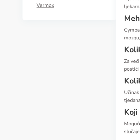
Vermox
ljekar
Meh
Cymbalt
mozgu, 
Koli
Za veći
postići
Koli
Učinak
tjedana
Koji
Moguće
slučaje