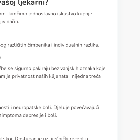
šoj ljekarni?
tom. Jamčimo jednostavno iskustvo kupnje
iv način.
 različitih čimbenika i individualnih razlika.
e
žbe se sigurno pakiraju bez vanjskih oznaka koje
am je privatnost naših klijenata i nijedna treća
nosti i neuropatske boli. Djeluje povećavajući
simptoma depresije i boli.
atskoj. Dostupan je uz liječnički recept u