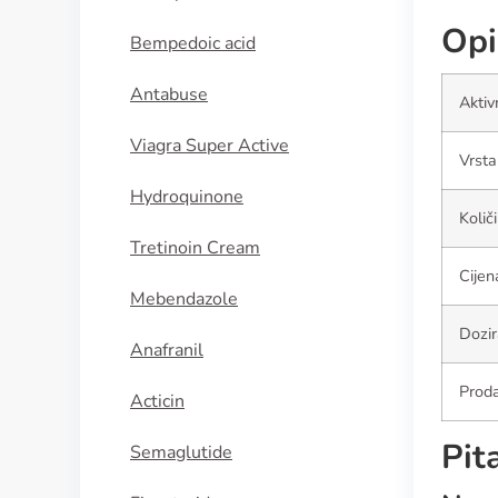
Opi
Bempedoic acid
Antabuse
Aktiv
Viagra Super Active
Vrsta
Hydroquinone
Količ
Tretinoin Cream
Cije
Mebendazole
Dozir
Anafranil
Prod
Acticin
Pit
Semaglutide