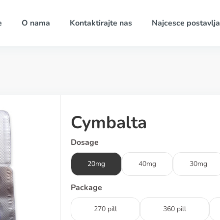
e
O nama
Kontaktirajte nas
Najcesce postavlja
Cymbalta
Dosage
20mg
40mg
30mg
Package
270 pill
360 pill