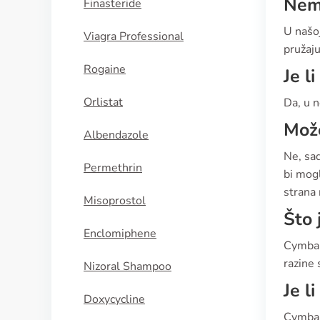
Nema
Finasteride
U našo
Viagra Professional
pružaju
Rogaine
Je l
Orlistat
Da, u n
Može
Albendazole
Ne, sad
Permethrin
bi mogl
strana 
Misoprostol
Što 
Enclomiphene
Cymbalt
razine 
Nizoral Shampoo
Je l
Doxycycline
Cymbalt