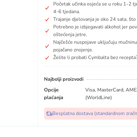
Početak učinka osjeća se u roku 1-2 tj
4-6 tjedana.
Trajanje djelovanja je oko 24 sata, št
Potrebno je izbjegavati alkohol jer po
oštećenja jetre.
Najčešće nuspojave uključuju mučninu, 
pojačano znojenje.
Želite li probati Cymbalta bez recepta
Najbolji proizvodi
Opcije
Visa, MasterCard, AMEX
plaćanja
(WorldLine)
Besplatna dostava (standardnom zrač