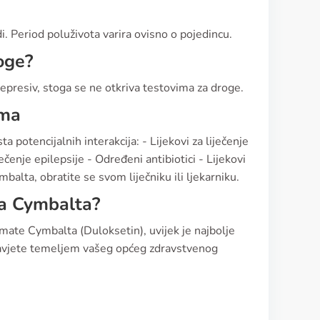
i. Period poluživota varira ovisno o pojedincu.
oge?
depresiv, stoga se ne otkriva testovima za droge.
ima
 potencijalnih interakcija: - Lijekovi za liječenje
ječenje epilepsije - Određeni antibiotici - Lijekovi
ymbalta, obratite se svom liječniku ili ljekarniku.
ma Cymbalta?
mate Cymbalta (Duloksetin), uvijek je najbolje
 savjete temeljem vašeg općeg zdravstvenog