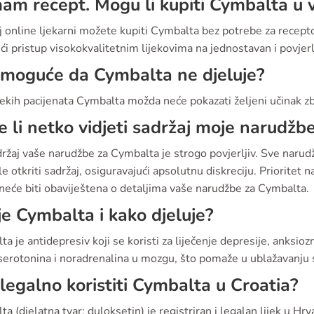
m recept. Mogu li kupiti Cymbalta u va
j online ljekarni možete kupiti Cymbalta bez potrebe za recep
ći pristup visokokvalitetnim lijekovima na jednostavan i povjerlj
i moguće da Cymbalta ne djeluje?
ekih pacijenata Cymbalta možda neće pokazati željeni učinak zbog
 li netko vidjeti sadržaj moje narudžb
ržaj vaše narudžbe za Cymbalta je strogo povjerljiv. Sve narud
e otkriti sadržaj, osiguravajući apsolutnu diskreciju. Prioritet n
neće biti obaviještena o detaljima vaše narudžbe za Cymbalta.
je Cymbalta i kako djeluje?
a je antidepresiv koji se koristi za liječenje depresije, anksioz
serotonina i noradrenalina u mozgu, što pomaže u ublažavanju 
i legalno koristiti Cymbalta u Croatia?
a (djelatna tvar: duloksetin) je registriran i legalan lijek u Hrv