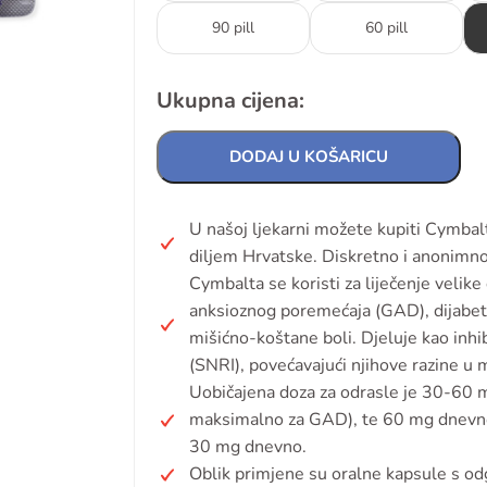
90 pill
60 pill
Ukupna cijena:
DODAJ U KOŠARICU
U našoj ljekarni možete kupiti Cymbal
diljem Hrvatske. Diskretno i anonimno
Cymbalta se koristi za liječenje veli
anksioznog poremećaja (GAD), dijabetič
mišićno-koštane boli. Djeluje kao inh
(SNRI), povećavajući njihove razine u 
Uobičajena doza za odrasle je 30-6
maksimalno za GAD), te 60 mg dnevno 
30 mg dnevno.
Oblik primjene su oralne kapsule s o