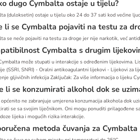
ko dugo Cymbalta ostaje u tijelu?
a (duloksetin) ostaje u tijelu oko 24 do 37 sati kod većine ljud
 li se Cymbalta pojaviti na testu za dr
a se neće pojaviti na testu za droge jer nije narkotik, već anti
atibilnost Cymbalta s drugim lijekov
ymbalta može stupati u interakcije s određenim lijekovima. Lista
je (SSRI, SNRI) - Oralni antikoagulantni lijekovi - Lijekovi za li
čenje gljivičnih infekcija Zaključak: Za više informacija o lijeku C
 li se konzumirati alkohol dok se uzi
 općenito ne zabranjuje umjerena konzumacija alkohola dok uzi
tirati se sa svojim liječnikom. Oni mogu ponuditi prilagođene
 doze lijeka i mogućih rizika interakcije.
poručena metoda čuvanja za Cymbalta