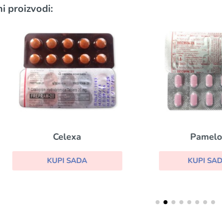
i proizvodi:
Celexa
Pamelor
KUPI SADA
KUPI SADA