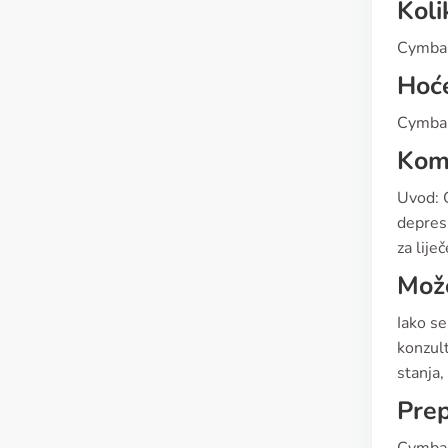
Koli
Cymbalt
Hoće
Cymbalt
Komp
Uvod: C
depresi
za lije
Može
Iako se
konzul
stanja,
Pre