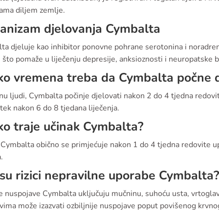
nama diljem zemlje.
anizam djelovanja Cymbalta
a djeluje kao inhibitor ponovne pohrane serotonina i noradren
što pomaže u liječenju depresije, anksioznosti i neuropatske b
ko vremena treba da Cymbalta počne d
nu ljudi, Cymbalta počinje djelovati nakon 2 do 4 tjedna redo
 tek nakon 6 do 8 tjedana liječenja.
ko traje učinak Cymbalta?
 Cymbalta obično se primjećuje nakon 1 do 4 tjedna redovite u
.
 su rizici nepravilne uporabe Cymbalta?
 nuspojave Cymbalta uključuju mučninu, suhoću usta, vrtoglavi
vima može izazvati ozbiljnije nuspojave poput povišenog krvnog