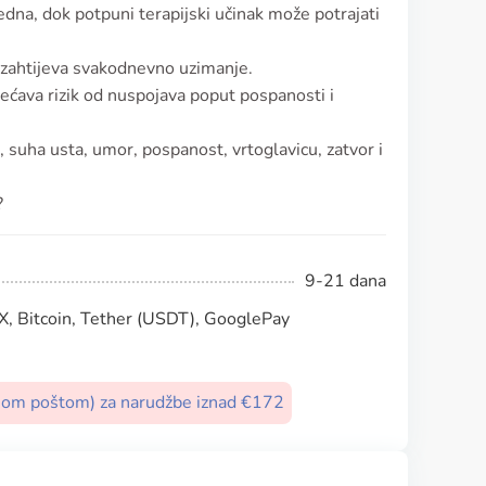
edna, dok potpuni terapijski učinak može potrajati
o zahtijeva svakodnevno uzimanje.
većava rizik od nuspojava poput pospanosti i
suha usta, umor, pospanost, vrtoglavicu, zatvor i
?
9-21 dana
, Bitcoin, Tether (USDT), GooglePay
nom poštom) za narudžbe iznad €172