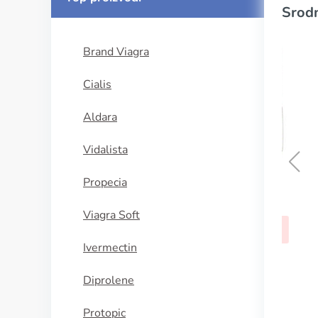
Srodn
Brand Viagra
Cialis
Aldara
Vidalista
Propecia
Trazodone
Viagra Soft
KUPI SADA
Ivermectin
Diprolene
Protopic