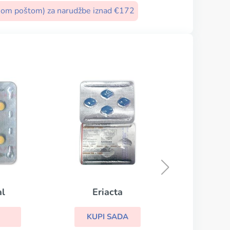
nom poštom) za narudžbe iznad €172
Cialis Super Active
B
KUPI SADA