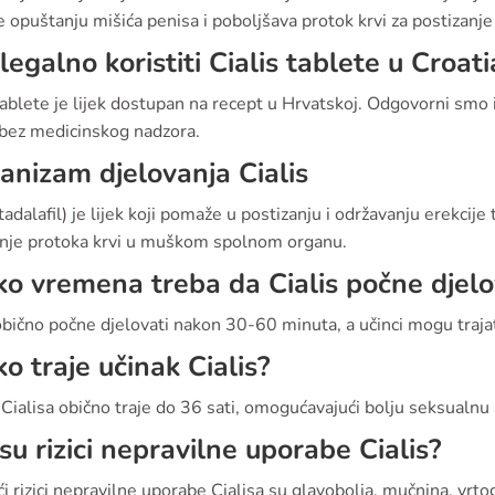
opuštanju mišića penisa i poboljšava protok krvi za postizanje 
i legalno koristiti Cialis tablete u Croati
tablete je lijek dostupan na recept u Hrvatskoj. Odgovorni smo
 bez medicinskog nadzora.
nizam djelovanja Cialis
(tadalafil) je lijek koji pomaže u postizanju i održavanju erekci
nje protoka krvi u muškom spolnom organu.
ko vremena treba da Cialis počne djelo
obično počne djelovati nakon 30-60 minuta, a učinci mogu trajati
ko traje učinak Cialis?
Cialisa obično traje do 36 sati, omogućavajući bolju seksualnu 
 su rizici nepravilne uporabe Cialis?
i rizici nepravilne uporabe Cialisa su glavobolja, mučnina, vrto