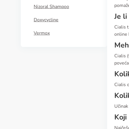
pomaže 
Nizoral Shampoo
Je l
Doxycycline
Cialis 
Vermox
online
Meha
Cialis 
poveća
Koli
Cialis 
Koli
Učinak 
Koji
Najčešć