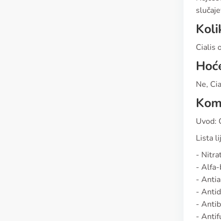
slučaj
Koli
Cialis 
Hoće
Ne, Cia
Komp
Uvod: C
Lista l
- Nitrat
- Alfa-
- Antia
- Antid
- Antib
- Antif