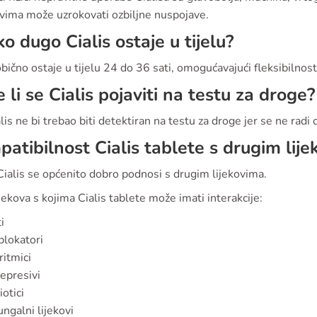
evima može uzrokovati ozbiljne nuspojave.
ko dugo Cialis ostaje u tijelu?
obično ostaje u tijelu 24 do 36 sati, omogućavajući fleksibilnos
 li se Cialis pojaviti na testu za droge?
lis ne bi trebao biti detektiran na testu za droge jer se ne radi 
atibilnost Cialis tablete s drugim lij
ialis se općenito dobro podnosi s drugim lijekovima.
ijekova s kojima Cialis tablete može imati interakcije:
i
blokatori
ritmici
epresivi
iotici
ungalni lijekovi