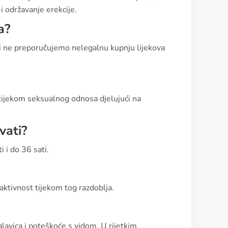
i održavanje erekcije.
a?
 i ne preporučujemo nelegalnu kupnju lijekova
je tijekom seksualnog odnosa djelujući na
vati?
 i do 36 sati.
aktivnost tijekom tog razdoblja.
glavica i poteškoće s vidom. U rijetkim