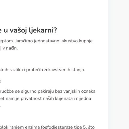
 u vašoj ljekarni?
receptom. Jamčimo jednostavno iskustvo kupnje
iv način.
ih razlika i pratećih zdravstvenih stanja.
e
narudžbe se sigurno pakiraju bez vanjskih oznaka
tet nam je privatnost naših klijenata i nijedna
.
e blokiranjem enzima fosfodiesteraze tipa 5, što