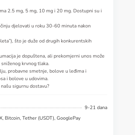
nama 2.5 mg, 5 mg, 10 mg i 20 mg. Dostupni su i
očinju djelovati u roku 30-60 minuta nakon
bleta”), što je duže od drugih konkurentskih
umacija je dopuštena, ali prekomjerni unos može
i sniženog krvnog tlaka.
lju, probavne smetnje, bolove u leđima i
osa i bolove u udovima.
uz našu sigurnu dostavu?
9-21 dana
, Bitcoin, Tether (USDT), GooglePay