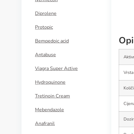
Diprolene
Protopic
Opi
Bempedoic acid
Antabuse
Aktiv
Viagra Super Active
Vrsta
Hydroquinone
Količ
Tretinoin Cream
Cijen
Mebendazole
Dozir
Anafranil