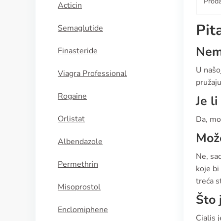
Proda
Acticin
Pit
Semaglutide
Nema
Finasteride
U našoj
Viagra Professional
pružaju
Rogaine
Je l
Orlistat
Da, mog
Može
Albendazole
Ne, sad
Permethrin
koje bi
treća s
Misoprostol
Što 
Enclomiphene
Cialis 