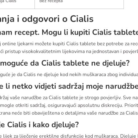
ja Cialis
bez recepta
anja i odgovori o Cialis
m recept. Mogu li kupiti Cialis tablete
 online ljekarni možete kupiti Cialis tablete bez potrebe za 
ći pristup visokokvalitetnim lijekovima na jednostavan i povjerlj
i moguće da Cialis tablete ne djeluje?
uće je da Cialis ne djeluje kod nekih muškaraca zbog individualn
 li netko vidjeti sadržaj moje narudžb
ržaj vaše narudžbe za Cialis tablete je strogo povjerljiv. Sve 
 mogle otkriti sadržaj, osiguravajući apsolutnu diskreciju. Priori
trana neće biti obaviještena o detaljima vaše narudžbe za Cialis
je Cialis i kako djeluje?
je lijek za liječenje erektilne disfunkcije kod muškaraca. Djeluj