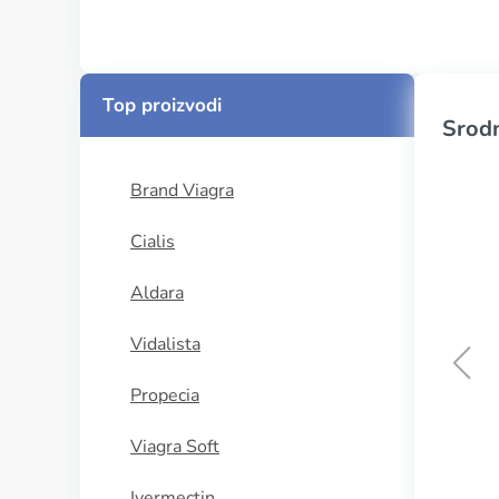
Top proizvodi
Srodn
Brand Viagra
Cialis
Aldara
Vidalista
Propecia
Red Viagra
Viagra Soft
KUPI SADA
Ivermectin