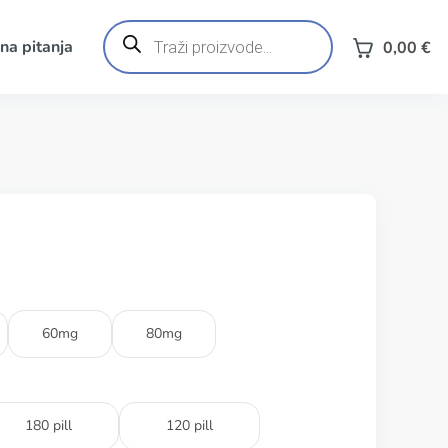
Products
search
na pitanja
0,00
€
60mg
80mg
180 pill
120 pill