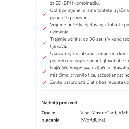
za ED-BPH kombinaciju.
Oblik primjene: oralne tablete u jači
generički proizvodi.
Vrijeme početka djelovanja: tablete p
uzimanja.
Trajanje učinka: do 36 sati (“vikend ta
lijekova.
Upozorenje za alkohol: umjerena konz
pojačati nuspojave poput glavobolje il
Najčešće nuspojave uključuju: glavobo
mišićima, crvenilo lica, začepljenost n
Želite li isprobati Cialis bez recepta 
Najbolji proizvodi
Opcije
Visa, MasterCard, AMEX
plaćanja
(WorldLine)