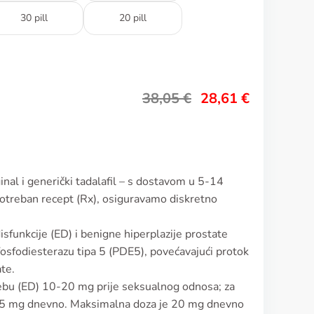
30 pill
20 pill
38,05
€
28,61
€
ginal i generički tadalafil – s dostavom u 5-14
 potreban recept (Rx), osiguravamo diskretno
 disfunkcije (ED) i benigne hiperplazije prostate
fosfodiesterazu tipa 5 (PDE5), povećavajući protok
ate.
ebu (ED) 10-20 mg prije seksualnog odnosa; za
5 mg dnevno. Maksimalna doza je 20 mg dnevno