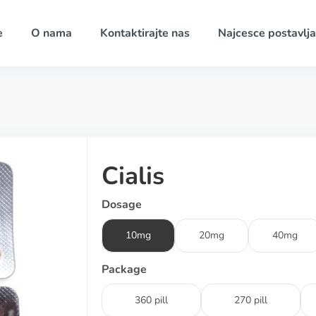
e
O nama
Kontaktirajte nas
Najcesce postavlja
Cialis
Dosage
10mg
20mg
40mg
Package
360 pill
270 pill