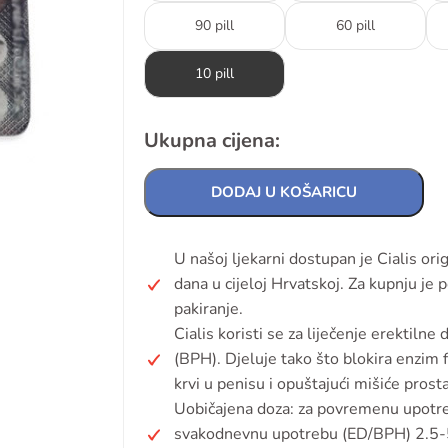
90 pill
60 pill
10 pill
Ukupna cijena:
DODAJ U KOŠARICU
U našoj ljekarni dostupan je Cialis ori
dana u cijeloj Hrvatskoj. Za kupnju je
pakiranje.
Cialis koristi se za liječenje erektilne
(BPH). Djeluje tako što blokira enzim 
krvi u penisu i opuštajući mišiće prost
Uobičajena doza: za povremenu upotr
svakodnevnu upotrebu (ED/BPH) 2.5-