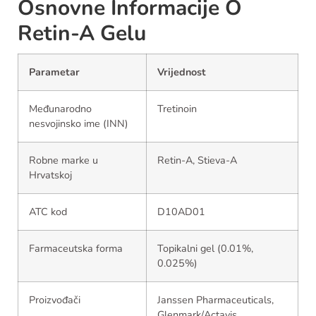
Osnovne Informacije O
Retin-A Gelu
Parametar
Vrijednost
Međunarodno
Tretinoin
nesvojinsko ime (INN)
Robne marke u
Retin-A, Stieva-A
Hrvatskoj
ATC kod
D10AD01
Farmaceutska forma
Topikalni gel (0.01%,
0.025%)
Proizvođači
Janssen Pharmaceuticals,
Glenmark/Actavis