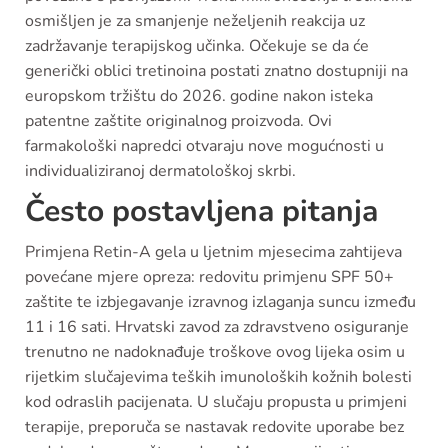
osmišljen je za smanjenje neželjenih reakcija uz
zadržavanje terapijskog učinka. Očekuje se da će
generički oblici tretinoina postati znatno dostupniji na
europskom tržištu do 2026. godine nakon isteka
patentne zaštite originalnog proizvoda. Ovi
farmakološki napredci otvaraju nove mogućnosti u
individualiziranoj dermatološkoj skrbi.
Često postavljena pitanja
Primjena Retin-A gela u ljetnim mjesecima zahtijeva
povećane mjere opreza: redovitu primjenu SPF 50+
zaštite te izbjegavanje izravnog izlaganja suncu između
11 i 16 sati. Hrvatski zavod za zdravstveno osiguranje
trenutno ne nadoknađuje troškove ovog lijeka osim u
rijetkim slučajevima teških imunoloških kožnih bolesti
kod odraslih pacijenata. U slučaju propusta u primjeni
terapije, preporuča se nastavak redovite uporabe bez