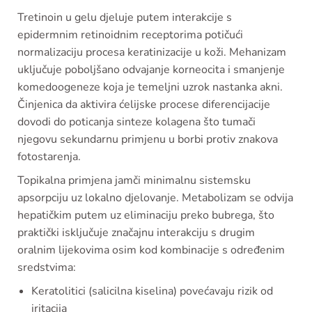
Tretinoin u gelu djeluje putem interakcije s
epidermnim retinoidnim receptorima potičući
normalizaciju procesa keratinizacije u koži. Mehanizam
uključuje poboljšano odvajanje korneocita i smanjenje
komedoogeneze koja je temeljni uzrok nastanka akni.
Činjenica da aktivira ćelijske procese diferencijacije
dovodi do poticanja sinteze kolagena što tumači
njegovu sekundarnu primjenu u borbi protiv znakova
fotostarenja.
Topikalna primjena jamči minimalnu sistemsku
apsorpciju uz lokalno djelovanje. Metabolizam se odvija
hepatičkim putem uz eliminaciju preko bubrega, što
praktički isključuje značajnu interakciju s drugim
oralnim lijekovima osim kod kombinacije s određenim
sredstvima:
Keratolitici (salicilna kiselina) povećavaju rizik od
iritacija