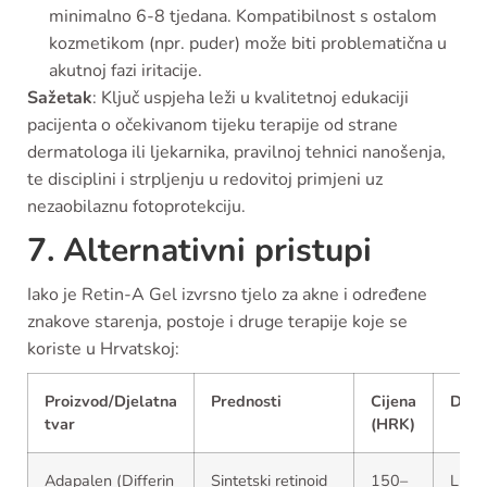
minimalno 6-8 tjedana. Kompatibilnost s ostalom
kozmetikom (npr. puder) može biti problematična u
akutnoj fazi iritacije.
Sažetak
: Ključ uspjeha leži u kvalitetnoj edukaciji
pacijenta o očekivanom tijeku terapije od strane
dermatologa ili ljekarnika, pravilnoj tehnici nanošenja,
te disciplini i strpljenju u redovitoj primjeni uz
nezaobilaznu fotoprotekciju.
7. Alternativni pristupi
Iako je Retin-A Gel izvrsno tjelo za akne i određene
znakove starenja, postoje i druge terapije koje se
koriste u Hrvatskoj:
Proizvod/Djelatna
Prednosti
Cijena
Dost
tvar
(HRK)
Adapalen (Differin
Sintetski retinoid
150–
Ljeka