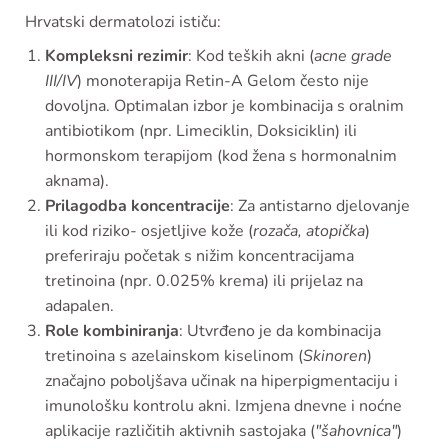
Hrvatski dermatolozi ističu:
Kompleksni rezimir
: Kod teških akni (
acne grade
III/IV
) monoterapija Retin-A Gelom često nije
dovoljna. Optimalan izbor je kombinacija s oralnim
antibiotikom (npr. Limeciklin, Doksiciklin) ili
hormonskom terapijom (kod žena s hormonalnim
aknama).
Prilagodba koncentracije
: Za antistarno djelovanje
ili kod riziko- osjetljive kože (
rozača, atopička
)
preferiraju početak s nižim koncentracijama
tretinoina (npr. 0.025% krema) ili prijelaz na
adapalen.
Role kombiniranja
: Utvrđeno je da kombinacija
tretinoina s azelainskom kiselinom (
Skinoren
)
značajno poboljšava učinak na hiperpigmentaciju i
imunološku kontrolu akni. Izmjena dnevne i noćne
aplikacije različitih aktivnih sastojaka (
"šahovnica"
)