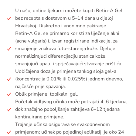
U našoj online ljekarni možete kupiti Retin-A Gel
bez recepta s dostavom u 5–14 dana u cijeloj
Hrvatskoj. Diskretno i anonimno pakiranje.
Retin-A Gel se primarno koristi za liječenje akni
(acne vulgaris) i, izvan registrirane indikacije, za
smanjenje znakova foto-starenja kože. Djeluje
normalizirajući diferencijaciju stanica kože,
smanjujući upalu i sprječavajući stvaranje prištića.
Uobičajena doza je primjena tankog sloja gel-a
(koncentracija 0.01% ili 0.025%) jednom dnevno,
najčešće prije spavanja.
Oblik primjene: topikalni gel.
Početak vidljivog učinka može potrajati 4–6 tjedana,
dok značajno poboljšanje zahtijeva 6–12 tjedana
kontinuirane primjene.
Trajanje učinka osigurava se svakodnevnom
primjenom; učinak po pojedinoj aplikaciji je oko 24