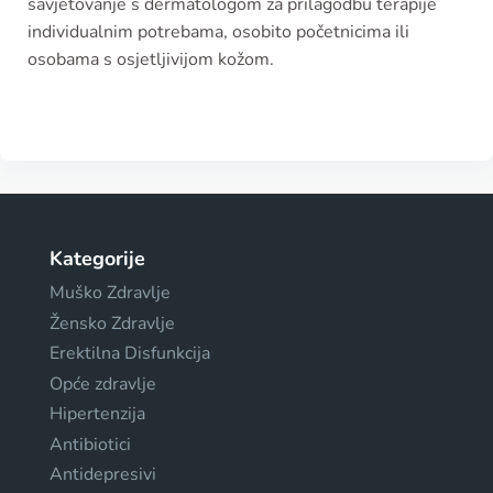
savjetovanje s dermatologom za prilagodbu terapije
individualnim potrebama, osobito početnicima ili
osobama s osjetljivijom kožom.
Kategorije
Muško Zdravlje
Žensko Zdravlje
Erektilna Disfunkcija
Opće zdravlje
Hipertenzija
Antibiotici
Antidepresivi