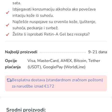
sata.
Izbjegavati konzumaciju alkohola ako povećava
iritaciju kože ili suhoću.
Najčešće nuspojave su crvenilo kože, ljuštenje,
suhoća, peckanje i svrbež.
Želite li isprobati Retin-A Gel bez recepta?
Najbolji proizvodi
9-21 dana
Opcije
Visa, MasterCard, AMEX, Bitcoin, Tether
plaćanja
(USDT), GooglePay (WorldLine)
Besplatna dostava (standardnom zračnom poštom)
za narudžbe iznad €172
Srodni proizvodi: