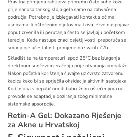
Pravilna primjena zahtijeva pripremu čiste suhe kože
prije nanosa tankog sloja gela samo na zahvaćena
područja. Potrebno je izbjegavati kontakt s očima,
usnicama ili oštećenim dijelovima tkiva. Prve nuspojave
poput crvenila ili perutanja često se javljaju početkom
terapije. Kada nastupe znaci osjetljivosti, preporuča se
smanjenje učestalosti primjene na svakih 72h.
Skladištite na temperaturi ispod 25°C bez izlaganja
direktnom sunčevom zračenju prije otvaranja ambalaže.
Nakon početka korištenja čuvajte uz čvrsto zatvorenu
kapicu kako bi se sprječila oksidacija aktivnih sastojaka.
Kod osoba s hepatičkim ili bubrežnim oštećenjima ne
provode se adaptacije doziranja zbog minimalne
sistemske apsorpcije.
Retin-A Gel: Dokazano Rješenje
za Akne u Hrvatskoj