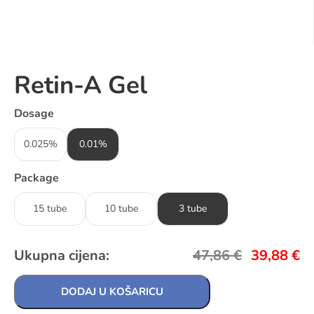
Retin-A Gel
Dosage
0.025%
0.01%
Package
15 tube
10 tube
3 tube
Ukupna cijena:
47,86
€
39,88
€
DODAJ U KOŠARICU