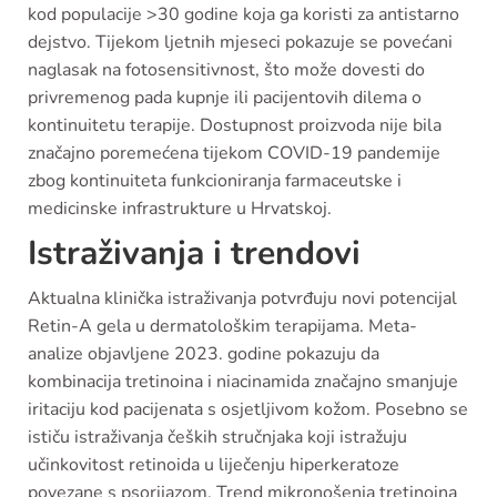
kod populacije >30 godine koja ga koristi za antistarno
dejstvo. Tijekom ljetnih mjeseci pokazuje se povećani
naglasak na fotosensitivnost, što može dovesti do
privremenog pada kupnje ili pacijentovih dilema o
kontinuitetu terapije. Dostupnost proizvoda nije bila
značajno poremećena tijekom COVID-19 pandemije
zbog kontinuiteta funkcioniranja farmaceutske i
medicinske infrastrukture u Hrvatskoj.
Istraživanja i trendovi
Aktualna klinička istraživanja potvrđuju novi potencijal
Retin-A gela u dermatološkim terapijama. Meta-
analize objavljene 2023. godine pokazuju da
kombinacija tretinoina i niacinamida značajno smanjuje
iritaciju kod pacijenata s osjetljivom kožom. Posebno se
ističu istraživanja čeških stručnjaka koji istražuju
učinkovitost retinoida u liječenju hiperkeratoze
povezane s psorijazom. Trend mikronošenja tretinoina