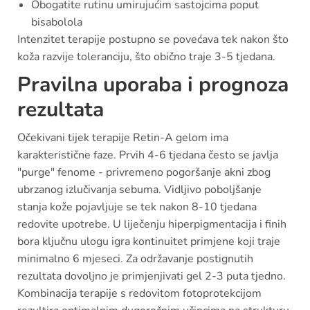
Obogatite rutinu umirujućim sastojcima poput
bisabolola
Intenzitet terapije postupno se povećava tek nakon što
koža razvije toleranciju, što obično traje 3-5 tjedana.
Pravilna uporaba i prognoza
rezultata
Očekivani tijek terapije Retin-A gelom ima
karakteristične faze. Prvih 4-6 tjedana često se javlja
"purge" fenome - privremeno pogoršanje akni zbog
ubrzanog izlučivanja sebuma. Vidljivo poboljšanje
stanja kože pojavljuje se tek nakon 8-10 tjedana
redovite upotrebe. U liječenju hiperpigmentacija i finih
bora ključnu ulogu igra kontinuitet primjene koji traje
minimalno 6 mjeseci. Za održavanje postignutih
rezultata dovoljno je primjenjivati gel 2-3 puta tjedno.
Kombinacija terapije s redovitom fotoprotekcijom