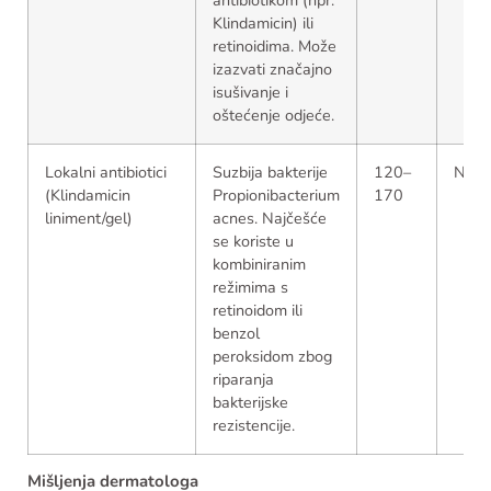
antibiotikom (npr.
Klindamicin) ili
retinoidima. Može
izazvati značajno
isušivanje i
oštećenje odjeće.
Lokalni antibiotici
Suzbija bakterije
120–
Na r
(Klindamicin
Propionibacterium
170
liniment/gel)
acnes. Najčešće
se koriste u
kombiniranim
režimima s
retinoidom ili
benzol
peroksidom zbog
riparanja
bakterijske
rezistencije.
Mišljenja dermatologa