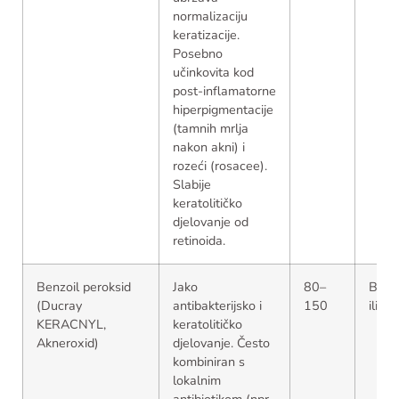
normalizaciju
keratizacije.
Posebno
učinkovita kod
post-inflamatorne
hiperpigmentacije
(tamnih mrlja
nakon akni) i
rozeći (rosacee).
Slabije
keratolitičko
djelovanje od
retinoida.
Benzoil peroksid
Jako
80–
Bez 
(Ducray
antibakterijsko i
150
ili n
KERACNYL,
keratolitičko
Akneroxid)
djelovanje. Često
kombiniran s
lokalnim