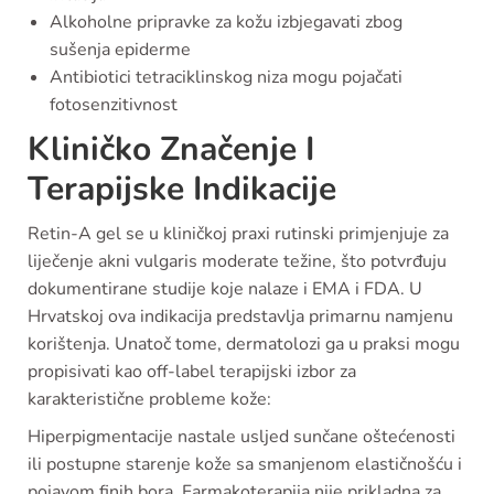
Alkoholne pripravke za kožu izbjegavati zbog
sušenja epiderme
Antibiotici tetraciklinskog niza mogu pojačati
fotosenzitivnost
Kliničko Značenje I
Terapijske Indikacije
Retin-A gel se u kliničkoj praxi rutinski primjenjuje za
liječenje akni vulgaris moderate težine, što potvrđuju
dokumentirane studije koje nalaze i EMA i FDA. U
Hrvatskoj ova indikacija predstavlja primarnu namjenu
korištenja. Unatoč tome, dermatolozi ga u praksi mogu
propisivati kao off-label terapijski izbor za
karakteristične probleme kože:
Hiperpigmentacije nastale usljed sunčane oštećenosti
ili postupne starenje kože sa smanjenom elastičnošću i
pojavom finih bora. Farmakoterapija nije prikladna za