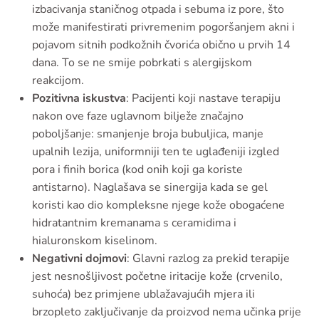
izbacivanja staničnog otpada i sebuma iz pore, što
može manifestirati privremenim pogoršanjem akni i
pojavom sitnih podkožnih čvorića obično u prvih 14
dana. To se ne smije pobrkati s alergijskom
reakcijom.
Pozitivna iskustva
: Pacijenti koji nastave terapiju
nakon ove faze uglavnom bilježe značajno
poboljšanje: smanjenje broja bubuljica, manje
upalnih lezija, uniformniji ten te uglađeniji izgled
pora i finih borica (kod onih koji ga koriste
antistarno). Naglašava se sinergija kada se gel
koristi kao dio kompleksne njege kože obogaćene
hidratantnim kremanama s ceramidima i
hialuronskom kiselinom.
Negativni dojmovi
: Glavni razlog za prekid terapije
jest nesnošljivost početne iritacije kože (crvenilo,
suhoća) bez primjene ublažavajućih mjera ili
brzopleto zaključivanje da proizvod nema učinka prije