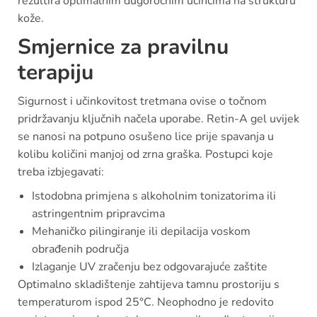
rezultira optimalnim dugoročnim učincima na strukturu
kože.
Smjernice za pravilnu
terapiju
Sigurnost i učinkovitost tretmana ovise o točnom
pridržavanju ključnih načela uporabe. Retin-A gel uvijek
se nanosi na potpuno osušeno lice prije spavanja u
kolibu količini manjoj od zrna graška. Postupci koje
treba izbjegavati:
Istodobna primjena s alkoholnim tonizatorima ili
astringentnim pripravcima
Mehaničko pilingiranje ili depilacija voskom
obrađenih područja
Izlaganje UV zračenju bez odgovarajuće zaštite
Optimalno skladištenje zahtijeva tamnu prostoriju s
temperaturom ispod 25°C. Neophodno je redovito