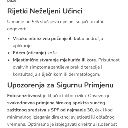
baze.
Rijetki Neželjeni Učinci
U manje od 5% slučajeva opisani su jači lokalni
odgovori:
Visoko intenzivno pečenje ili bol
u području
aplikacije.
Edem (oticanje)
kože.
Mjestimično stvaranje mjehurića ili kore
. Prisutnost
ovakvih simptoma zahtijeva prekid terapije i
konzultaciju s liječnikom ili dermatologom.
Upozorenja za Sigurnu Primjenu
Fotosenzitivnost
je ključni faktor rizika. Obvezna je
svakodnevna primjena širokog spektra sunćeg
zaštitnog sredstva s SPF od najmanje 30
, čak i kod
minimalnog izlaganja direktnoj svjetlosti ili oblačnog
vremena. Optimalno je izbjegavati direktnu izloženost