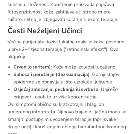
sunčanu izloženost. Korištenje proizvoda pojačava
fotosenzitivnost kože, zahtijevajući stroge mjere
zaštite. Hitno je izbjegavati solarije tijekom terapije.
Česti Neželjeni Učinci
Većina pacijenata doživi lokalne reakcije kože, posebno
u prva 2-4 tjedna terapije ("retinoinski efekat"). Ovo
uključuje:
Crvenilo (eritem)
: Koža može izgledati upaljeno.
Suhoca i perutanje (dezkuamacija)
: Gornji slojevi
epiderme se obnavljaju, što uzrokuje ljuštenje.
Osjećaj zatezanja, peckanja ili svrbeža
: Najčešći
prigovori, osobito uz više koncentracije.
Ovi simptomi obično su kratkotrajni i blagi do
umjerenog intenziteta. Njihovo trajanje i jačina mogu se
smanjiti postupnim uvođenjem terapije (npr. svake
druge noći) i korištenjem obloge hidratantnog kremnog