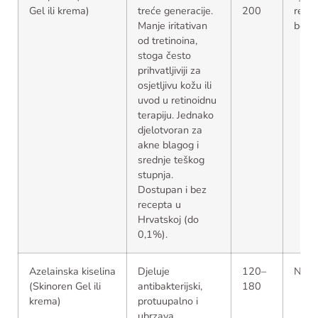
Gel ili krema)
treće generacije.
200
recept
Manje iritativan
bez 
od tretinoina,
stoga često
prihvatljiviji za
osjetljivu kožu ili
uvod u retinoidnu
terapiju. Jednako
djelotvoran za
akne blagog i
srednje teškog
stupnja.
Dostupan i bez
recepta u
Hrvatskoj (do
0,1%).
Azelainska kiselina
Djeluje
120–
Na r
(Skinoren Gel ili
antibakterijski,
180
krema)
protuupalno i
ubrzava