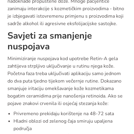
nadoknade propuštene doze. Mnoge pacijentice
zanimaju interakcije s kozmetičkim proizvodima - bitno
je izbjegavati istovremenu primjenu s proizvodima koji
sadrže alkohol ili agresivne eksfolijacijske sastojke.
Savjeti za smanjenje
nuspojava
Minimiziranje nuspojava kod upotrebe Retin-A gela
zahtijeva strpljivo uključivanje u rutinu njega kože.
Početna faza treba uključivati aplikaciju samo jednom
do dva puta tjedno tijekom večernje rutine. Dokazano
smanjuje iritaciju omekšavanje kože kozmetikama
bogatim ceramidima prije nanošenja retinoida. Ako se
pojave znakovi crvenila ili osjećaj stezanja kože:
Privremeno prekidaju korištenje na 48-72 sata
Hladni oblozi od zelenog čaja smiruju upaljena
područja