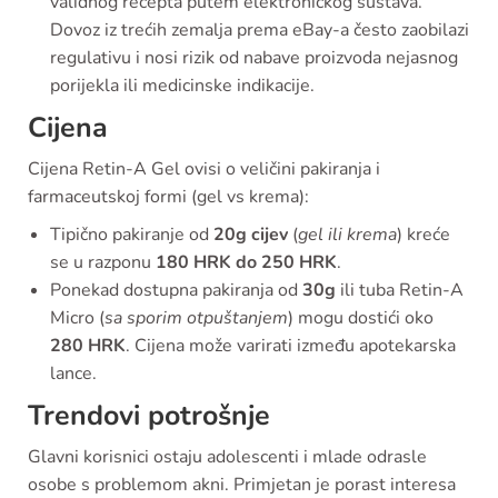
validnog recepta putem elektroničkog sustava.
Dovoz iz trećih zemalja prema eBay-a često zaobilazi
regulativu i nosi rizik od nabave proizvoda nejasnog
porijekla ili medicinske indikacije.
Cijena
Cijena Retin-A Gel ovisi o veličini pakiranja i
farmaceutskoj formi (gel vs krema):
Tipično pakiranje od
20g cijev
(
gel ili krema
) kreće
se u razponu
180 HRK do 250 HRK
.
Ponekad dostupna pakiranja od
30g
ili tuba Retin-A
Micro (
sa sporim otpuštanjem
) mogu dostići oko
280 HRK
. Cijena može varirati između apotekarska
lance.
Trendovi potrošnje
Glavni korisnici ostaju adolescenti i mlade odrasle
osobe s problemom akni. Primjetan je porast interesa