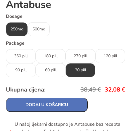
Antabuse
Dosage
250mg
500mg
Package
360 pill
180 pill
270 pill
120 pill
90 pill
60 pill
30 pill
Ukupna cijena:
38,49
€
32,08
€
DODAJ U KOŠARICU
U našoj ljekarni dostupno je Antabuse bez recepta