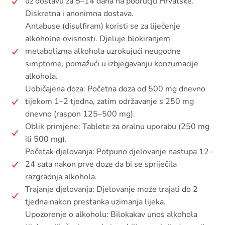
uz dostavu za 5–14 dana na području Hrvatske.
Diskretna i anonimna dostava.
Antabuse (disulfiram) koristi se za liječenje
alkoholne ovisnosti. Djeluje blokiranjem
metabolizma alkohola uzrokujući neugodne
simptome, pomažući u izbjegavanju konzumacije
alkohola.
Uobičajena doza: Početna doza od 500 mg dnevno
tijekom 1–2 tjedna, zatim održavanje s 250 mg
dnevno (raspon 125–500 mg).
Oblik primjene: Tablete za oralnu uporabu (250 mg
ili 500 mg).
Početak djelovanja: Potpuno djelovanje nastupa 12–
24 sata nakon prve doze da bi se spriječila
razgradnja alkohola.
Trajanje djelovanja: Djelovanje može trajati do 2
tjedna nakon prestanka uzimanja lijeka.
Upozorenje o alkoholu: Bilokakav unos alkohola