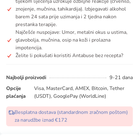
tijekom liječenja uzrokuje ozbiljne reakcije (crvenilo,
znojenje, mučnina, tahikardija). Izbjegavati alkohol
barem 24 sata prije uzimanja i 2 tjedna nakon
prestanka terapije.
Najčešće nuspojave: Umor, metalni okus u ustima,
glavobolja, mučnina, osip na koži i prolazna
impotencija.
Želite li pokušati koristiti Antabuse bez recepta?
Najbolji proizvodi
9-21 dana
Opcije
Visa, MasterCard, AMEX, Bitcoin, Tether
plaćanja
(USDT), GooglePay (WorldLine)
Besplatna dostava (standardnom zračnom poštom)
za narudžbe iznad €172