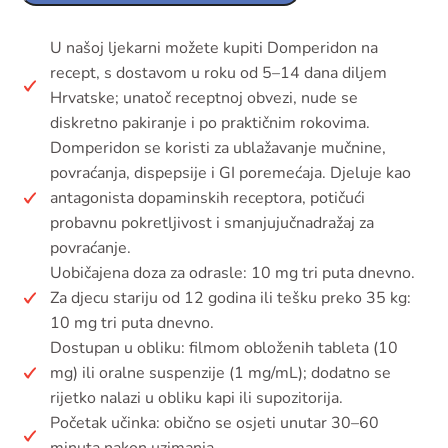
U našoj ljekarni možete kupiti Domperidon na
recept, s dostavom u roku od 5–14 dana diljem
Hrvatske; unatoč receptnoj obvezi, nude se
diskretno pakiranje i po praktičnim rokovima.
Domperidon se koristi za ublažavanje mučnine,
povraćanja, dispepsije i GI poremećaja. Djeluje kao
antagonista dopaminskih receptora, potičući
probavnu pokretljivost i smanjujučnadražaj za
povraćanje.
Uobičajena doza za odrasle: 10 mg tri puta dnevno.
Za djecu stariju od 12 godina ili tešku preko 35 kg:
10 mg tri puta dnevno.
Dostupan u obliku: filmom obloženih tableta (10
mg) ili oralne suspenzije (1 mg/mL); dodatno se
rijetko nalazi u obliku kapi ili supozitorija.
Početak učinka: obično se osjeti unutar 30–60
minuta nakon uzimanja.