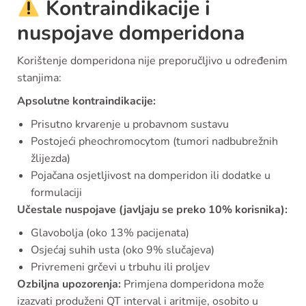
Kontraindikacije i
nuspojave domperidona
Korištenje domperidona nije preporučljivo u određenim
stanjima:
Apsolutne kontraindikacije:
Prisutno krvarenje u probavnom sustavu
Postojeći pheochromocytom (tumori nadbubrežnih
žlijezda)
Pojačana osjetljivost na domperidon ili dodatke u
formulaciji
Učestale nuspojave (javljaju se preko 10% korisnika):
Glavobolja (oko 13% pacijenata)
Osjećaj suhih usta (oko 9% slučajeva)
Privremeni grčevi u trbuhu ili proljev
Ozbiljna upozorenja:
Primjena domperidona može
izazvati produženi QT interval i aritmije, osobito u