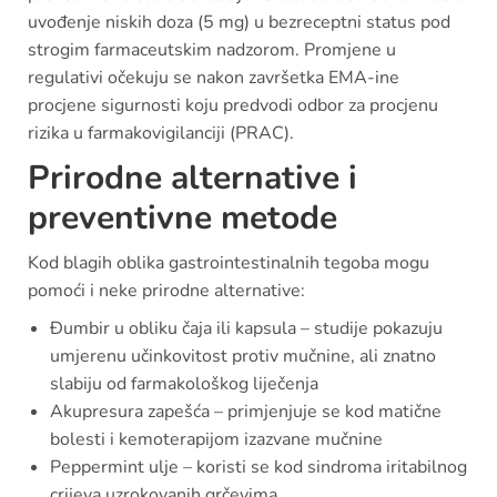
uvođenje niskih doza (5 mg) u bezreceptni status pod
strogim farmaceutskim nadzorom. Promjene u
regulativi očekuju se nakon završetka EMA-ine
procjene sigurnosti koju predvodi odbor za procjenu
rizika u farmakovigilanciji (PRAC).
Prirodne alternative i
preventivne metode
Kod blagih oblika gastrointestinalnih tegoba mogu
pomoći i neke prirodne alternative:
Đumbir u obliku čaja ili kapsula – studije pokazuju
umjerenu učinkovitost protiv mučnine, ali znatno
slabiju od farmakološkog liječenja
Akupresura zapešća – primjenjuje se kod matične
bolesti i kemoterapijom izazvane mučnine
Peppermint ulje – koristi se kod sindroma iritabilnog
crijeva uzrokovanih grčevima