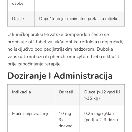
osobe
Dojilje
Dopušteno jer minimalno prelazi u mlijeko
U kliničkoj praksi Hrvatske domperidon često se
propisuje off-label za lakše oblike refluksa u dojenčadi,
no isključivo pod pedijatrijskim nadzorom. Duboka
vensku trombozu ili pheochromocytom treba isključiti
prije započinjanja terapije.
Doziranje I Administracija
Indikacija
Odrasli
Djeca (>12 god ili
>35 kg)
Mučnina/povraćanje
10 mg
0.25 mg/kg/dan
3x
(podj. u 2-3 doze)
dnevno