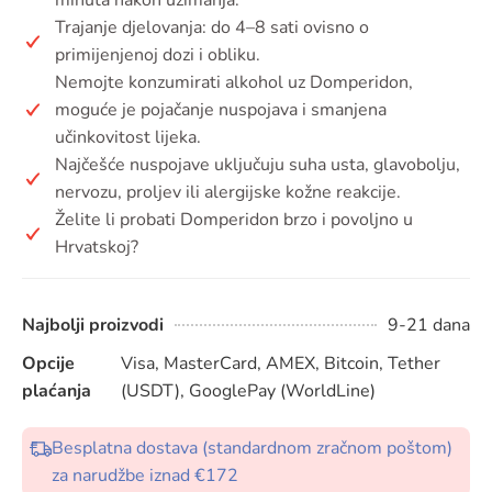
Trajanje djelovanja: do 4–8 sati ovisno o
primijenjenoj dozi i obliku.
Nemojte konzumirati alkohol uz Domperidon,
moguće je pojačanje nuspojava i smanjena
učinkovitost lijeka.
Najčešće nuspojave uključuju suha usta, glavobolju,
nervozu, proljev ili alergijske kožne reakcije.
Želite li probati Domperidon brzo i povoljno u
Hrvatskoj?
Najbolji proizvodi
9-21 dana
Opcije
Visa, MasterCard, AMEX, Bitcoin, Tether
plaćanja
(USDT), GooglePay (WorldLine)
Besplatna dostava (standardnom zračnom poštom)
za narudžbe iznad €172