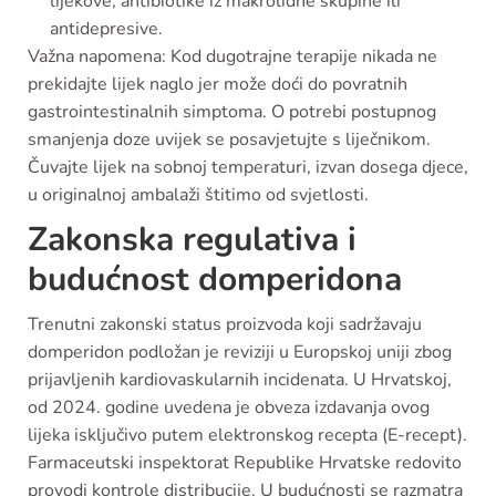
lijekove, antibiotike iz makrolidne skupine ili
antidepresive.
Važna napomena: Kod dugotrajne terapije nikada ne
prekidajte lijek naglo jer može doći do povratnih
gastrointestinalnih simptoma. O potrebi postupnog
smanjenja doze uvijek se posavjetujte s liječnikom.
Čuvajte lijek na sobnoj temperaturi, izvan dosega djece,
u originalnoj ambalaži štitimo od svjetlosti.
Zakonska regulativa i
budućnost domperidona
Trenutni zakonski status proizvoda koji sadržavaju
domperidon podložan je reviziji u Europskoj uniji zbog
prijavljenih kardiovaskularnih incidenata. U Hrvatskoj,
od 2024. godine uvedena je obveza izdavanja ovog
lijeka isključivo putem elektronskog recepta (E-recept).
Farmaceutski inspektorat Republike Hrvatske redovito
provodi kontrole distribucije. U budućnosti se razmatra