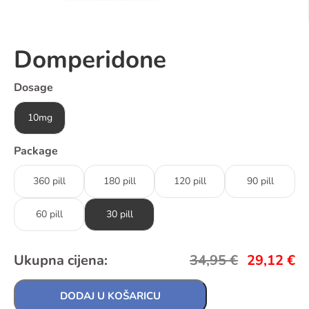
Domperidone
Dosage
10mg
Package
360 pill
180 pill
120 pill
90 pill
60 pill
30 pill
Ukupna cijena:
34,95
€
29,12
€
DODAJ U KOŠARICU