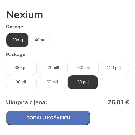
Nexium
Dosage
20mg
40mg
Package
360 pill
270 pill
180 pill
120 pill
90 pill
60 pill
30 pill
Ukupna cijena:
26,01
€
DODAJ U KOŠARICU