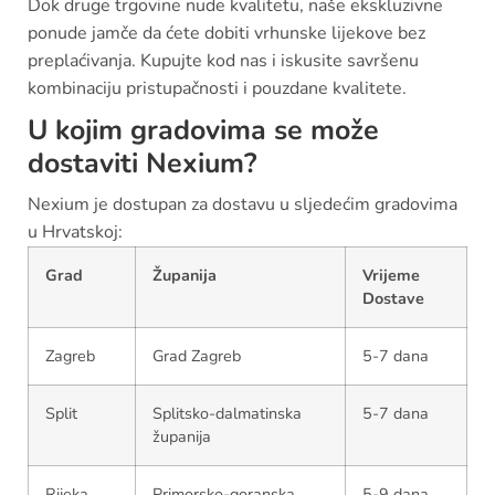
Dok druge trgovine nude kvalitetu, naše ekskluzivne
ponude jamče da ćete dobiti vrhunske lijekove bez
preplaćivanja. Kupujte kod nas i iskusite savršenu
kombinaciju pristupačnosti i pouzdane kvalitete.
U kojim gradovima se može
dostaviti Nexium?
Nexium je dostupan za dostavu u sljedećim gradovima
u Hrvatskoj:
Grad
Županija
Vrijeme
Dostave
Zagreb
Grad Zagreb
5-7 dana
Split
Splitsko-dalmatinska
5-7 dana
županija
Rijeka
Primorsko-goranska
5-9 dana