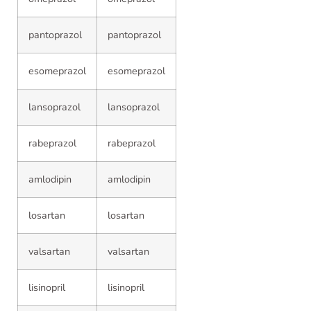
pantoprazol
pantoprazol
esomeprazol
esomeprazol
lansoprazol
lansoprazol
rabeprazol
rabeprazol
amlodipin
amlodipin
losartan
losartan
valsartan
valsartan
lisinopril
lisinopril