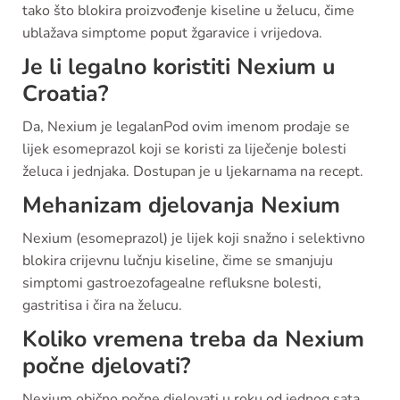
tako što blokira proizvođenje kiseline u želucu, čime
ublažava simptome poput žgaravice i vrijedova.
Je li legalno koristiti Nexium u
Croatia?
Da, Nexium je legalanPod ovim imenom prodaje se
lijek esomeprazol koji se koristi za liječenje bolesti
želuca i jednjaka. Dostupan je u ljekarnama na recept.
Mehanizam djelovanja Nexium
Nexium (esomeprazol) je lijek koji snažno i selektivno
blokira crijevnu lučnju kiseline, čime se smanjuju
simptomi gastroezofagealne refluksne bolesti,
gastritisa i čira na želucu.
Koliko vremena treba da Nexium
počne djelovati?
Nexium obično počne djelovati u roku od jednog sata,