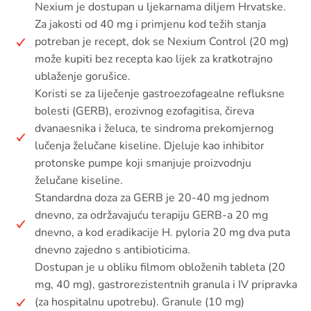
Nexium je dostupan u ljekarnama diljem Hrvatske.
Za jakosti od 40 mg i primjenu kod težih stanja
potreban je recept, dok se Nexium Control (20 mg)
može kupiti bez recepta kao lijek za kratkotrajno
ublaženje gorušice.
Koristi se za liječenje gastroezofagealne refluksne
bolesti (GERB), erozivnog ezofagitisa, čireva
dvanaesnika i želuca, te sindroma prekomjernog
lučenja želučane kiseline. Djeluje kao inhibitor
protonske pumpe koji smanjuje proizvodnju
želučane kiseline.
Standardna doza za GERB je 20-40 mg jednom
dnevno, za održavajuću terapiju GERB-a 20 mg
dnevno, a kod eradikacije H. pyloria 20 mg dva puta
dnevno zajedno s antibioticima.
Dostupan je u obliku filmom obloženih tableta (20
mg, 40 mg), gastrorezistentnih granula i IV pripravka
(za hospitalnu upotrebu). Granule (10 mg)