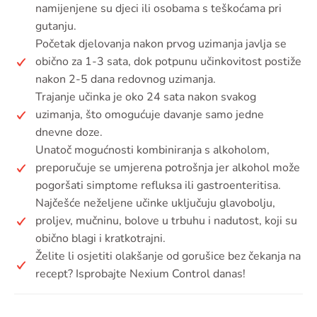
namijenjene su djeci ili osobama s teškoćama pri
gutanju.
Početak djelovanja nakon prvog uzimanja javlja se
obično za 1-3 sata, dok potpunu učinkovitost postiže
nakon 2-5 dana redovnog uzimanja.
Trajanje učinka je oko 24 sata nakon svakog
uzimanja, što omogućuje davanje samo jedne
dnevne doze.
Unatoč mogućnosti kombiniranja s alkoholom,
preporučuje se umjerena potrošnja jer alkohol može
pogoršati simptome refluksa ili gastroenteritisa.
Najčešće neželjene učinke uključuju glavobolju,
proljev, mučninu, bolove u trbuhu i nadutost, koji su
obično blagi i kratkotrajni.
Želite li osjetiti olakšanje od gorušice bez čekanja na
recept? Isprobajte Nexium Control danas!