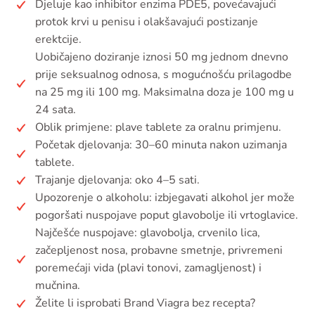
Djeluje kao inhibitor enzima PDE5, povećavajući
protok krvi u penisu i olakšavajući postizanje
erektcije.
Uobičajeno doziranje iznosi 50 mg jednom dnevno
prije seksualnog odnosa, s mogućnošću prilagodbe
na 25 mg ili 100 mg. Maksimalna doza je 100 mg u
24 sata.
Oblik primjene: plave tablete za oralnu primjenu.
Početak djelovanja: 30–60 minuta nakon uzimanja
tablete.
Trajanje djelovanja: oko 4–5 sati.
Upozorenje o alkoholu: izbjegavati alkohol jer može
pogoršati nuspojave poput glavobolje ili vrtoglavice.
Najčešće nuspojave: glavobolja, crvenilo lica,
začepljenost nosa, probavne smetnje, privremeni
poremećaji vida (plavi tonovi, zamagljenost) i
mučnina.
Želite li isprobati Brand Viagra bez recepta?