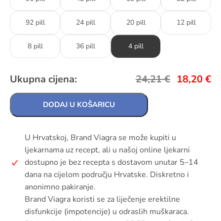
92 pill
24 pill
20 pill
12 pill
8 pill
36 pill
4 pill
Ukupna cijena:
24,21
€
18,20
€
DODAJ U KOŠARICU
U Hrvatskoj, Brand Viagra se može kupiti u
ljekarnama uz recept, ali u našoj online ljekarni
dostupno je bez recepta s dostavom unutar 5–14
dana na cijelom području Hrvatske. Diskretno i
anonimno pakiranje.
Brand Viagra koristi se za liječenje erektilne
disfunkcije (impotencije) u odraslih muškaraca.