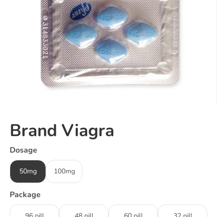
Brand Viagra
Dosage
50mg
100mg
Package
96 pill
48 pill
60 pill
32 pill