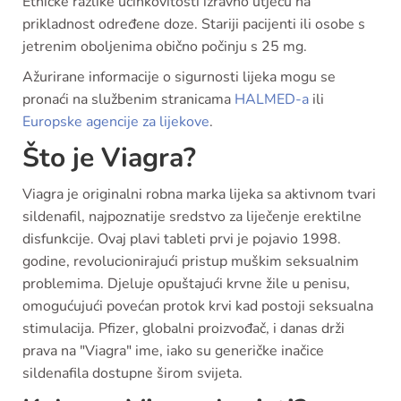
Etničke razlike učinkovitosti izravno utječu na
prikladnost određene doze. Stariji pacijenti ili osobe s
jetrenim oboljenima obično počinju s 25 mg.
Ažurirane informacije o sigurnosti lijeka mogu se
pronaći na službenim stranicama
HALMED-a
ili
Europske agencije za lijekove
.
Što je Viagra?
Viagra je originalni robna marka lijeka sa aktivnom tvari
sildenafil, najpoznatije sredstvo za liječenje erektilne
disfunkcije. Ovaj plavi tableti prvi je pojavio 1998.
godine, revolucionirajući pristup muškim seksualnim
problemima. Djeluje opuštajući krvne žile u penisu,
omogućujući povećan protok krvi kad postoji seksualna
stimulacija. Pfizer, globalni proizvođač, i danas drži
prava na "Viagra" ime, iako su generičke inačice
sildenafila dostupne širom svijeta.