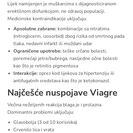
Lijek namijenjen je muškarcima s dijagnosticiranom
erektilnom disfunkcijom, ne zdravoj populaciji.
Medicinske kontraindikacije uključuju:
Apsolutne zabrane:
kombinacije sa nitratima
(nitroglicerin, izosorbid) zbog rizika od smrtnog pada
tlaka, nedavni infarkt ili moždani udar
Ograničene upotrebe:
teške srčane bolesti,
poremećaji jetre/bubrega, nasljedne očne bolesti
kao što je retinitis pigmentosa
Interakcije:
oprez kod lijekova za hipertenziju ili
antifugalnih sredstava kao što je ketokonazol
Najčešće nuspojave Viagre
Većina neželjenih reakcija blaga je i prolazna.
Dominantni problemi uključuju:
Glavobolja (3 od 10 korisnika)
Crvenilo lica i vrata