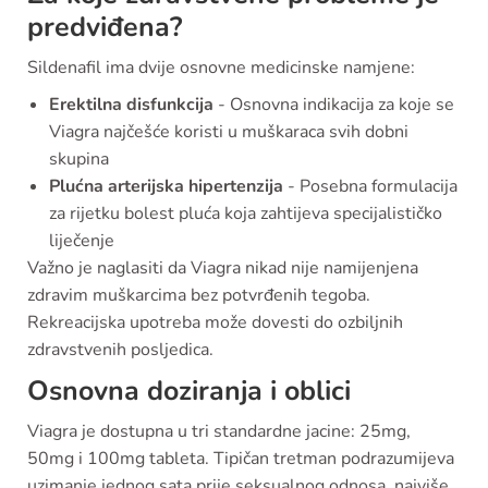
predviđena?
Sildenafil ima dvije osnovne medicinske namjene:
Erektilna disfunkcija
- Osnovna indikacija za koje se
Viagra najčešće koristi u muškaraca svih dobni
skupina
Plućna arterijska hipertenzija
- Posebna formulacija
za rijetku bolest pluća koja zahtijeva specijalističko
liječenje
Važno je naglasiti da Viagra nikad nije namijenjena
zdravim muškarcima bez potvrđenih tegoba.
Rekreacijska upotreba može dovesti do ozbiljnih
zdravstvenih posljedica.
Osnovna doziranja i oblici
Viagra je dostupna u tri standardne jacine: 25mg,
50mg i 100mg tableta. Tipičan tretman podrazumijeva
uzimanje jednog sata prije seksualnog odnosa, najviše