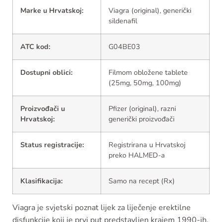
Marke u Hrvatskoj:
Viagra (original), generički
sildenafil
ATC kod:
G04BE03
Dostupni oblici:
Filmom obložene tablete
(25mg, 50mg, 100mg)
Proizvođači u
Pfizer (original), razni
Hrvatskoj:
generički proizvođači
Status registracije:
Registrirana u Hrvatskoj
preko HALMED-a
Klasifikacija:
Samo na recept (Rx)
Viagra je svjetski poznat lijek za liječenje erektilne
disfunkcije koji je prvi put predstavljen krajem 1990-ih.