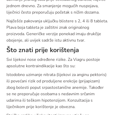
jednom dnevno. Za smanjenje mogućih nuspojava,
liječnici često preporučuju početak s nižim dozama.
Najčešće pakovanja uključku blistere s 2, 4 ili 8 tableta.
Plava boja tableta je zaštitni znak originalnog
proizvoda. Generičke verzije ponekad imaju drukčije
obojenje, ali uvijek sadrže istu aktivnu tvar.
Što znati prije korištenja
Svi lijekovi nose određene rizike. Za Viagru postoje
apsolutne kontraindikacije kao što su:
Istodobno uzimanje nitrata (lijekovi za anginu pektoris)
ili povećani rizik od produljene erekcije (prijapizam)
zbog bolesti poput srpastostanične anemije. Također
se ne preporučuje osobama s nedavnim srčanim
udarima ili teškom hipotenzijom. Konzultacija s
liječnikom prije korištenje je obvezna.