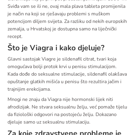
Sviđa vam se ili ne, ovaj mala plava tableta promijenila
je način na koji se rješavaju problemi s muškom
potencijom diljem svijeta. Za razliku od nekih europskih
zemalja, u Hrvatskoj je dostupna samo na liječnički
recept.
Što je Viagra i kako djeluje?
Glavni sastojak Viagre je sildenafil citrat, tvari koja
omogućava bolji protok krvi u penisu stimulacijom.
Kada dođe do seksualne stimulacije, sildenafil olakšava
opuštanje glatkih mišića u penisu što rezultira jačim i
trajnijim erekcijama.
Mnogi ne znaju da Viagra nije hormonski lijek niti
afrodizijak. Ne stvara seksualnu želju, već pomaže tijelu
da fiziološki odgovori na postojeću želju. Dokazano
djeluje samo uz seksualnu stimulaciju.
Za koje zdravstvene probleme je