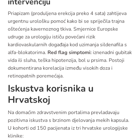
intervenciju
Priapizam (produljena erekcija preko 4 sata) zahtijeva
urgentnu urološku pomoć kako bi se spriječila trajna
oštećenja kavernoznog tkiva. Smjernice Europske
udruge za urologiju ističu povećani rizik
kardiovaskularnih događaja kod uzimanja sildenafila s
alfa-blokatorima.
Red flag simptomi:
iznenadni gubitak
vida ili sluha, teška hipotenzija, bol u prsima. Postoji
dokumentirana korelacija između visokih doza i
retinopatnih poremećaja.
Iskustva korisnika u
Hrvatskoj
Na domaćim zdravstvenim portalima prevladavaju
pozitivna iskustva s brzinom djelovanja mekih kapsula.
U kohorti od 150 pacijenata iz tri hrvatske urologijske
klinike: