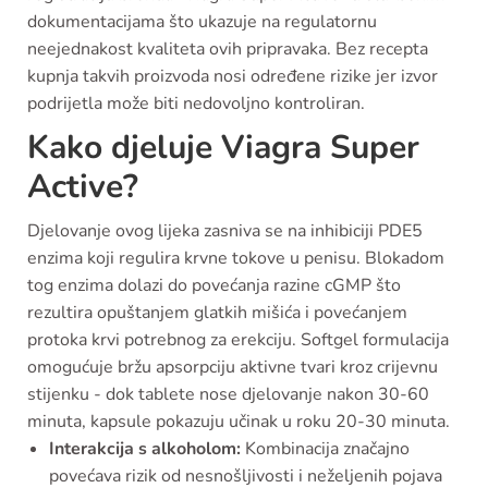
dokumentacijama što ukazuje na regulatornu
neejednakost kvaliteta ovih pripravaka. Bez recepta
kupnja takvih proizvoda nosi određene rizike jer izvor
podrijetla može biti nedovoljno kontroliran.
Kako djeluje Viagra Super
Active?
Djelovanje ovog lijeka zasniva se na inhibiciji PDE5
enzima koji regulira krvne tokove u penisu. Blokadom
tog enzima dolazi do povećanja razine cGMP što
rezultira opuštanjem glatkih mišića i povećanjem
protoka krvi potrebnog za erekciju. Softgel formulacija
omogućuje bržu apsorpciju aktivne tvari kroz crijevnu
stijenku - dok tablete nose djelovanje nakon 30-60
minuta, kapsule pokazuju učinak u roku 20-30 minuta.
Interakcija s alkoholom:
Kombinacija značajno
povećava rizik od nesnošljivosti i neželjenih pojava