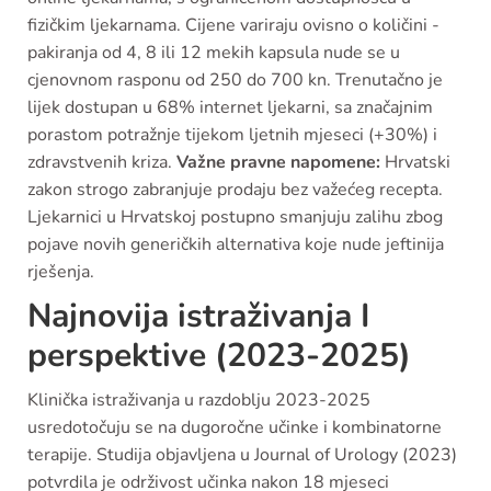
fizičkim ljekarnama. Cijene variraju ovisno o količini -
pakiranja od 4, 8 ili 12 mekih kapsula nude se u
cjenovnom rasponu od 250 do 700 kn. Trenutačno je
lijek dostupan u 68% internet ljekarni, sa značajnim
porastom potražnje tijekom ljetnih mjeseci (+30%) i
zdravstvenih kriza.
Važne pravne napomene:
Hrvatski
zakon strogo zabranjuje prodaju bez važećeg recepta.
Ljekarnici u Hrvatskoj postupno smanjuju zalihu zbog
pojave novih generičkih alternativa koje nude jeftinija
rješenja.
Najnovija istraživanja I
perspektive (2023-2025)
Klinička istraživanja u razdoblju 2023-2025
usredotočuju se na dugoročne učinke i kombinatorne
terapije. Studija objavljena u Journal of Urology (2023)
potvrdila je održivost učinka nakon 18 mjeseci