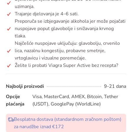
uzimanja.
Trajanje djelovanja je 4–6 sati.
Preporuča se izbjegavanje alkohola jer može pojačati
nuspojave poput glavobolje i snižavanja krvnog
tlaka.
Najčešće nuspojave uključuju: glavobolju, crvenilo
lica, nazalnu kongestiju, probavne smetnje,
vrtoglavicu i vizualne poremećaje.
Želite li probati Viagra Super Active bez recepta?
Najbolji proizvodi
9-21 dana
Opcije
Visa, MasterCard, AMEX, Bitcoin, Tether
plaćanja
(USDT), GooglePay (WorldLine)
Besplatna dostava (standardnom zračnom poštom)
za narudžbe iznad €172