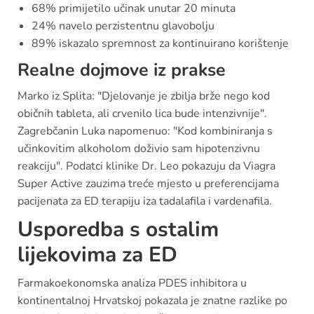
68% primijetilo učinak unutar 20 minuta
24% navelo perzistentnu glavobolju
89% iskazalo spremnost za kontinuirano korištenje
Realne dojmove iz prakse
Marko iz Splita: "Djelovanje je zbilja brže nego kod
običnih tableta, ali crvenilo lica bude intenzivnije".
Zagrebčanin Luka napomenuo: "Kod kombiniranja s
učinkovitim alkoholom doživio sam hipotenzivnu
reakciju". Podatci klinike Dr. Leo pokazuju da Viagra
Super Active zauzima treće mjesto u preferencijama
pacijenata za ED terapiju iza tadalafila i vardenafila.
Usporedba s ostalim
lijekovima za ED
Farmakoekonomska analiza PDES inhibitora u
kontinentalnoj Hrvatskoj pokazala je znatne razlike po