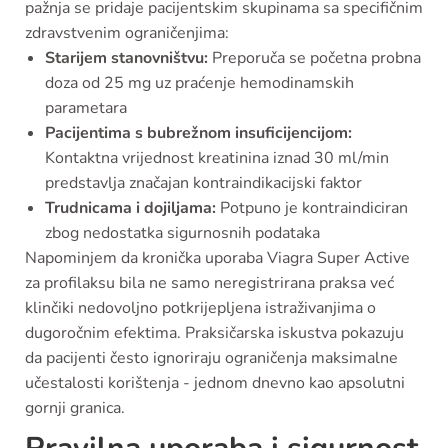
pažnja se pridaje pacijentskim skupinama sa specifičnim
zdravstvenim ograničenjima:
Starijem stanovništvu:
Preporuča se početna probna
doza od 25 mg uz praćenje hemodinamskih
parametara
Pacijentima s bubrežnom insuficijencijom:
Kontaktna vrijednost kreatinina iznad 30 ml/min
predstavlja značajan kontraindikacijski faktor
Trudnicama i dojiljama:
Potpuno je kontraindiciran
zbog nedostatka sigurnosnih podataka
Napominjem da kronička uporaba Viagra Super Active
za profilaksu bila ne samo neregistrirana praksa već
klinčiki nedovoljno potkrijepljena istraživanjima o
dugoročnim efektima. Praksičarska iskustva pokazuju
da pacijenti često ignoriraju ograničenja maksimalne
učestalosti korištenja - jednom dnevno kao apsolutni
gornji granica.