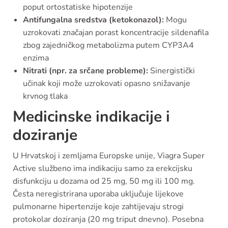
poput ortostatiske hipotenzije
Antifungalna sredstva (ketokonazol):
Mogu
uzrokovati značajan porast koncentracije sildenafila
zbog zajedničkog metabolizma putem CYP3A4
enzima
Nitrati (npr. za srčane probleme):
Sinergistički
učinak koji može uzrokovati opasno snižavanje
krvnog tlaka
Medicinske indikacije i
doziranje
U Hrvatskoj i zemljama Europske unije, Viagra Super
Active službeno ima indikaciju samo za erekcijsku
disfunkciju u dozama od 25 mg, 50 mg ili 100 mg.
Česta neregistrirana uporaba uključuje lijekove
pulmonarne hipertenzije koje zahtijevaju strogi
protokolar doziranja (20 mg triput dnevno). Posebna