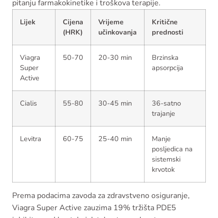
pitanju farmakokinetike i troškova terapije.
Lijek
Cijena
Vrijeme
Kritične
(HRK)
učinkovanja
prednosti
Viagra
50-70
20-30 min
Brzinska
Super
apsorpcija
Active
Cialis
55-80
30-45 min
36-satno
trajanje
Levitra
60-75
25-40 min
Manje
posljedica na
sistemski
krvotok
Prema podacima zavoda za zdravstveno osiguranje,
Viagra Super Active zauzima 19% tržišta PDE5