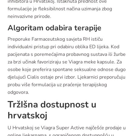
inhibitora u Hrvatskoj. Istaknuta prednost ove
formulacije je fleksibilnost načina uzimanja zbog
neinvazivne prirode.
Algoritam odabira terapije
Preporuke Farmaceutskog savjeta RH ističu
individualni pristup pri odabiru oblika ED lijeka. Kod
pacijenata s poremećajima probavnog sustava ili žurbe
za brzi učinak favoriziraju se Viagra meke kapsule. Za
osobe koje preferira spontane seksualne odnose dugo
djelujući Cialis ostaje prvi izbor. Ljekarnici preporučuju
probu više formulacija uz praćenje terapijskog
odgovora.
TržIšna dostupnost u
hrvatskoj
U Hrvatskoj se Viagra Super Active najčešće prodaje u
online ljekarnama, s ograničenom dostupnošću u