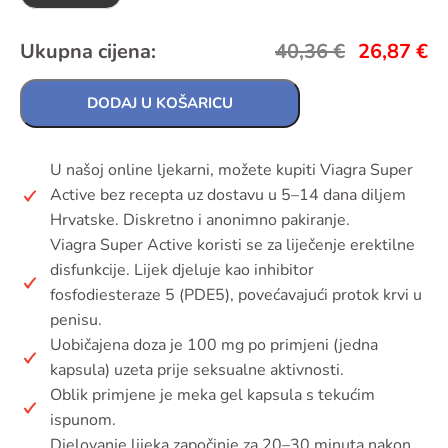
Ukupna cijena:
40,36
€
26,87
€
DODAJ U KOŠARICU
U našoj online ljekarni, možete kupiti Viagra Super
Active bez recepta uz dostavu u 5–14 dana diljem
Hrvatske. Diskretno i anonimno pakiranje.
Viagra Super Active koristi se za liječenje erektilne
disfunkcije. Lijek djeluje kao inhibitor
fosfodiesteraze 5 (PDE5), povećavajući protok krvi u
penisu.
Uobičajena doza je 100 mg po primjeni (jedna
kapsula) uzeta prije seksualne aktivnosti.
Oblik primjene je meka gel kapsula s tekućim
ispunom.
Djelovanje lijeka započinje za 20–30 minuta nakon