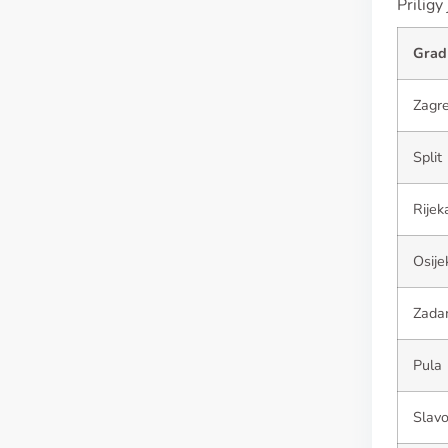
Priligy
Grad
Zagr
Split
Rijek
Osije
Zada
Pula
Slavo