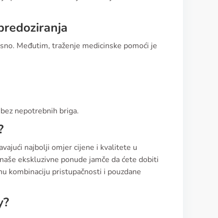
 predoziranja
nosno. Međutim, traženje medicinske pomoći je
m bez nepotrebnih briga.
?
vajući najbolji omjer cijene i kvalitete u
 naše ekskluzivne ponude jamče da ćete dobiti
enu kombinaciju pristupačnosti i pouzdane
y?