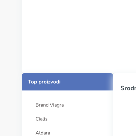
Top proizvodi
Srodn
Brand Viagra
Cialis
Aldara