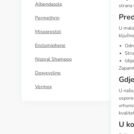
Albendazole
strana 
Pred
Permethrin
U malo 
Misoprostol
ključn
Enclomiphene
Odma
Stro
Nizoral Shampoo
Izbj
Zapamti
Doxycycline
Gdje
Vermox
U našoj
uspore
vrhunsk
kvalite
U ko