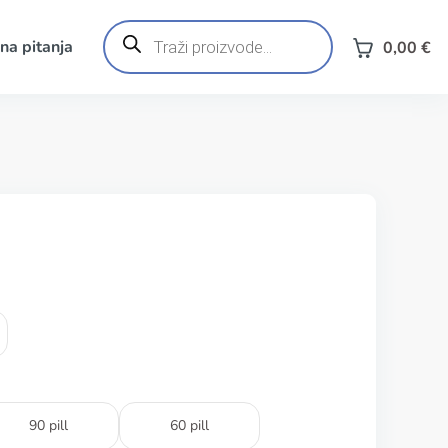
Products
search
na pitanja
0,00
€
90 pill
60 pill