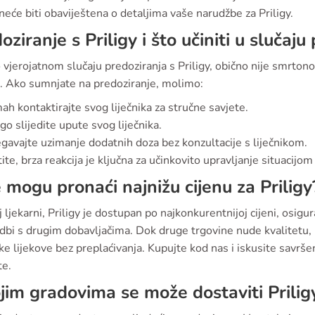
neće biti obaviještena o detaljima vaše narudžbe za Priligy.
oziranje s Priligy i što učiniti u slučaju
vjerojatnom slučaju predoziranja s Priligy, obično nije smrto
o. Ako sumnjate na predoziranje, molimo:
h kontaktirajte svog liječnika za stručne savjete.
go slijedite upute svog liječnika.
egavajte uzimanje dodatnih doza bez konzultacije s liječnikom.
te, brza reakcija je ključna za učinkovito upravljanje situacijo
 mogu pronaći najnižu cijenu za Priligy
 ljekarni, Priligy je dostupan po najkonkurentnijoj cijeni, osigura
dbi s drugim dobavljačima. Dok druge trgovine nude kvalitetu,
e lijekove bez preplaćivanja. Kupujte kod nas i iskusite savrš
te.
jim gradovima se može dostaviti Prilig