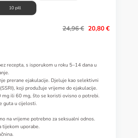
10 pill
24,96
€
20,80
€
 bez recepta, s isporukom u roku 5–14 dana u
anje.
enje prerane ejakulacije. Djeluje kao selektivni
SSRI), koji produžuje vrijeme do ejakulacije.
mg ili 60 mg, što se koristi ovisno o potrebi.
 guta u cijelosti.
čeno na vrijeme potrebno za seksualni odnos.
a tijekom uporabe.
učnina.