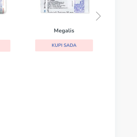
Viagra with Dapoxetine
KUPI SADA