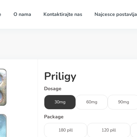
e
O nama
Kontaktirajte nas
Najcesce postavlja
Priligy
Dosage
30mg
60mg
90mg
Package
180 pill
120 pill