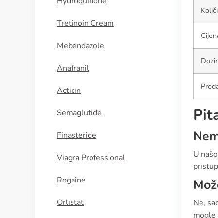
Hydroquinone
Količ
Tretinoin Cream
Cijen
Mebendazole
Dozir
Anafranil
Proda
Acticin
Pit
Semaglutide
Nema
Finasteride
U našoj
Viagra Professional
pristup
Rogaine
Može
Orlistat
Ne, sad
mogle o