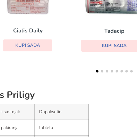
Megalis
Tadacip
KUPI SADA
KUPI SADA
s Priligy
ni sastojak
Dapoksetin
 pakiranja
tableta