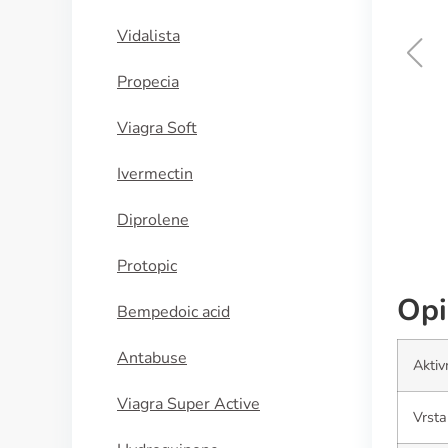
Vidalista
Propecia
Cialis Daily
Viagra Soft
KUPI SADA
Ivermectin
Diprolene
Protopic
Opi
Bempedoic acid
Antabuse
Aktiv
Viagra Super Active
Vrsta