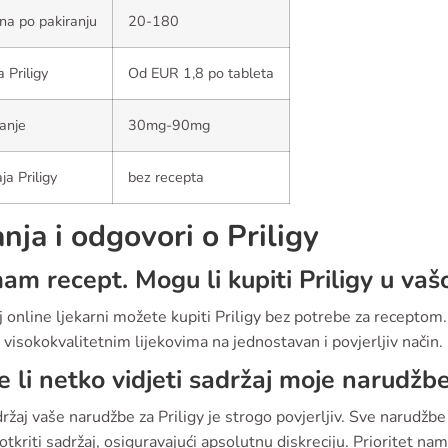
ina po pakiranju
20-180
a Priligy
Od EUR 1,8 po tableta
anje
30mg-90mg
ja Priligy
bez recepta
anja i odgovori o Priligy
m recept. Mogu li kupiti Priligy u vašo
 online ljekarni možete kupiti Priligy bez potrebe za receptom
 visokokvalitetnim lijekovima na jednostavan i povjerljiv način.
 li netko vidjeti sadržaj moje narudžb
ržaj vaše narudžbe za Priligy je strogo povjerljiv. Sve narudžbe
tkriti sadržaj, osiguravajući apsolutnu diskreciju. Prioritet nam 