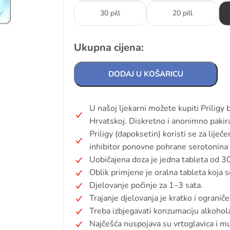
30 pill
20 pill
Ukupna cijena:
DODAJ U KOŠARICU
U našoj ljekarni možete kupiti Priligy
Hrvatskoj. Diskretno i anonimno pakir
Priligy (dapoksetin) koristi se za liječ
inhibitor ponovne pohrane serotonina (
Uobičajena doza je jedna tableta od 30 
Oblik primjene je oralna tableta koja se
Djelovanje počinje za 1–3 sata.
Trajanje djelovanja je kratko i ograni
Treba izbjegavati konzumaciju alkohol
Najčešća nuspojava su vrtoglavica i m