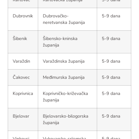
Dubrovnik
Dubrovačko-
5-9 dana
neretvanska županija
Šibenik
Šibensko-kninska
5-9 dana
županija
Varaždin
Varaždinska županija
5-9 dana
Čakovec
Međimurska županija
5-9 dana
Koprivnica
Koprivničko-križevačka
5-9 dana
županija
Bjelovar
Bjelovarsko-bilogorska
5-9 dana
županija
Vinkovci
Vukovarsko-srijemska
5-9 dana