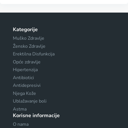
Kategorije
Muško Zdravlje
Žensko Zdravlje
Erektilna Disfunkcija
Opće zdravlje
Hipertenzija
Antibiotici
Antidepresivi
Njega Kože
Ublažavanje boli
Astma
Korisne informacije
O nama