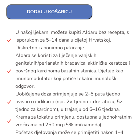
DODAJ U KOŠARICU
U našoj ljekarni možete kupiti Aldaru bez recepta, s
isporukom za 5–14 dana u cijeloj Hrvatskoj.
Diskretno i anonimno pakiranje.
Aldara se koristi za liječenje vanjskih
genitalnih/perianalnih bradavica, aktiničke keratoze i
površnog karcinoma bazalnih stanica. Djeluje kao
imunomodulator koji potiče lokalni imunološki
odgovor.
Uobičajena doza primjenjuje se 2–5 puta tjedno
ovisno o indikaciji (npr. 2× tjedno za keratozu, 5×
tjedno za karcinom), u trajanju od 6–16 tjedana.
Krema za lokalnu primjenu, dostupna u jednokratnim
vrećicama od 250 mg (5% imikvimoda).
Početak djelovanja može se primijetiti nakon 1–4