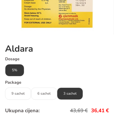
Aldara
Dosage
5%
Package
9 sachet
6 sachet
3 sachet
Ukupna cijena:
43,69
€
36,41
€