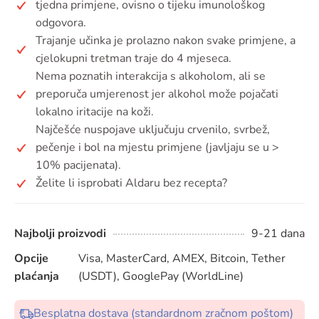
tjedna primjene, ovisno o tijeku imunološkog
odgovora.
Trajanje učinka je prolazno nakon svake primjene, a
cjelokupni tretman traje do 4 mjeseca.
Nema poznatih interakcija s alkoholom, ali se
preporuča umjerenost jer alkohol može pojačati
lokalno iritacije na koži.
Najčešće nuspojave uključuju crvenilo, svrbež,
pečenje i bol na mjestu primjene (javljaju se u >
10% pacijenata).
Želite li isprobati Aldaru bez recepta?
Najbolji proizvodi
9-21 dana
Opcije
Visa, MasterCard, AMEX, Bitcoin, Tether
plaćanja
(USDT), GooglePay (WorldLine)
Besplatna dostava (standardnom zračnom poštom)