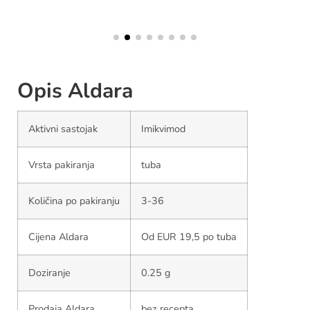
Opis Aldara
Aktivni sastojak
Imikvimod
Vrsta pakiranja
tuba
Količina po pakiranju
3-36
Cijena Aldara
Od EUR 19,5 po tuba
Doziranje
0.25 g
Prodaja Aldara
bez recepta