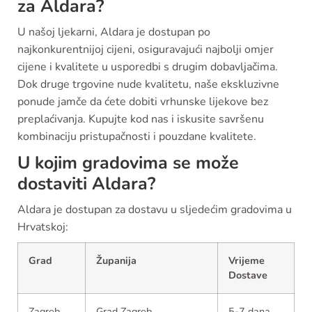
za Aldara?
U našoj ljekarni, Aldara je dostupan po
najkonkurentnijoj cijeni, osiguravajući najbolji omjer
cijene i kvalitete u usporedbi s drugim dobavljačima.
Dok druge trgovine nude kvalitetu, naše ekskluzivne
ponude jamče da ćete dobiti vrhunske lijekove bez
preplaćivanja. Kupujte kod nas i iskusite savršenu
kombinaciju pristupačnosti i pouzdane kvalitete.
U kojim gradovima se može
dostaviti Aldara?
Aldara je dostupan za dostavu u sljedećim gradovima u
Hrvatskoj:
Grad
Županija
Vrijeme
Dostave
Zagreb
Grad Zagreb
5-7 dana