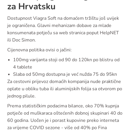
za Hrvatsku
Dostupnost Viagra Soft na domaćem tržištu još uvijek
je ograničena. Glavni mehanizam dobave za mlade
konsumenata potječu sa web stranica poput HelpNET
ili Doc Simon.
Cijenovna politika ovisi o jačini:
100mg varijanta stoji od 90 do 120kn po blistru od
4 tablete
Slaba od 50mg dostupna je već nužda 75 do 95kn
Za cestovni prijevoz domaćih kompanija nude praktične
oplate u obliku tuba ili aluminijskih folija sa otvorom po
jednog pilule.
Prema statističkim podacima bilance, oko 70% kupnja
potječe od muškaraca oštećenih dobnoj skupinari 40 do
60 godina. Uočen je i porast kupovine preko interneta
za vrijeme COVID sezone - više od 40% po Fina