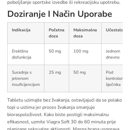
poboljšanje sportske izvedbe ili rekreacijsku upotrebu.
Doziranje I Način Uporabe
Indikacija
Početna
Maksimalna
Učestalost
doza
doza
Erektilna
50 mg
100 mg
Jednom
disfunkcija
dnevno
Suradnja s
25 mg
50 mg
Pod
jetrenom
kontrolom
insuficijencijom
liječnika
Tabletu uzimajte bez žvakanja, ostavljajući da se polako
topi u ustima jer proces žvakanja smanjuje
bioraspoloživost. Kako biste postigli maksimalnu
efikasnost, uzmite Viagra Soft 30 do 60 minuta prije
planirane seksualne aktivnosti. Masna hrana usporava