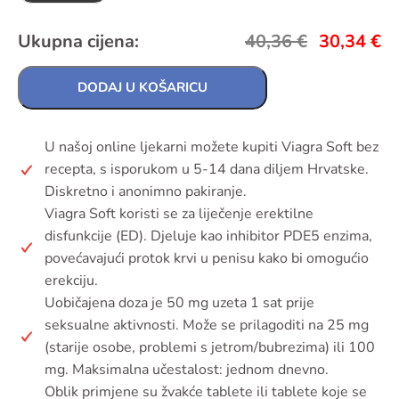
Ukupna cijena:
40,36
€
30,34
€
DODAJ U KOŠARICU
U našoj online ljekarni možete kupiti Viagra Soft bez
recepta, s isporukom u 5-14 dana diljem Hrvatske.
Diskretno i anonimno pakiranje.
Viagra Soft koristi se za liječenje erektilne
disfunkcije (ED). Djeluje kao inhibitor PDE5 enzima,
povećavajući protok krvi u penisu kako bi omogućio
erekciju.
Uobičajena doza je 50 mg uzeta 1 sat prije
seksualne aktivnosti. Može se prilagoditi na 25 mg
(starije osobe, problemi s jetrom/bubrezima) ili 100
mg. Maksimalna učestalost: jednom dnevno.
Oblik primjene su žvakće tablete ili tablete koje se