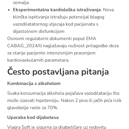
zemalja
Eksperimentalna kardiološka istraživanja
: Nova
klinčka ispitivanja istražuju potencijal blagog
vazodilatatornog utjecaja kod pacijenata s
dijastolnom disfunkcijom
Osnovni regulatorni dokumenti poput EMA
CABAG_2024/IJ naglašavaju nužnost prilagodbe doza
za starije pacijente intenzivnijim pracenjem
kardiovaskularnih parametara.
Često postavljana pitanja
Kombinacija s alkoholom
Svaka konzumacija alkohola pojačava vazodilataciju što
može izazvati hipotenziju. Nakon 2 piva ili jačih pića rizik
glavobolje raste za 70%.
Uporaba kod dijabetesa
Viagra Soft je sigurna za dijabetičare uz redovitu