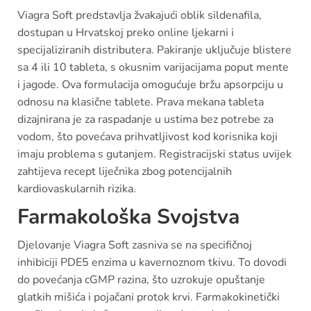
Viagra Soft predstavlja žvakajući oblik sildenafila,
dostupan u Hrvatskoj preko online ljekarni i
specijaliziranih distributera. Pakiranje uključuje blistere
sa 4 ili 10 tableta, s okusnim varijacijama poput mente
i jagode. Ova formulacija omogućuje bržu apsorpciju u
odnosu na klasične tablete. Prava mekana tableta
dizajnirana je za raspadanje u ustima bez potrebe za
vodom, što povećava prihvatljivost kod korisnika koji
imaju problema s gutanjem. Registracijski status uvijek
zahtijeva recept liječnika zbog potencijalnih
kardiovaskularnih rizika.
Farmakološka Svojstva
Djelovanje Viagra Soft zasniva se na specifičnoj
inhibiciji PDE5 enzima u kavernoznom tkivu. To dovodi
do povećanja cGMP razina, što uzrokuje opuštanje
glatkih mišića i pojačani protok krvi. Farmakokinetički