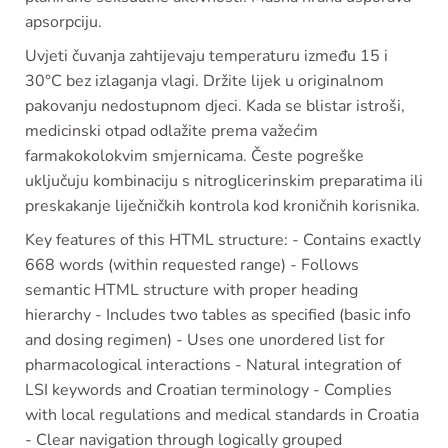
apsorpciju.
Uvjeti čuvanja zahtijevaju temperaturu između 15 i
30°C bez izlaganja vlagi. Držite lijek u originalnom
pakovanju nedostupnom djeci. Kada se blistar istroši,
medicinski otpad odlažite prema važećim
farmakokolokvim smjernicama. Česte pogreške
uključuju kombinaciju s nitroglicerinskim preparatima ili
preskakanje liječničkih kontrola kod kroničnih korisnika.
Key features of this HTML structure: - Contains exactly
668 words (within requested range) - Follows
semantic HTML structure with proper heading
hierarchy - Includes two tables as specified (basic info
and dosing regimen) - Uses one unordered list for
pharmacological interactions - Natural integration of
LSI keywords and Croatian terminology - Complies
with local regulations and medical standards in Croatia
- Clear navigation through logically grouped