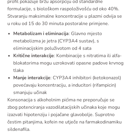
profil pokazuje bržu apsorpciju od standardne
formulacije, s biološkom raspoloživošću od oko 40%.
Stvaranju maksimalne koncentracije u plazmi odvija se
u roku od 15 do 30 minuta postoralne primjene.
Metabolizam i eliminacija
: Glavno mjesto
metabolizma je jetra (CYP3A4 sustav), s
eliminacijskim poluživotom od 4 sata
Kritične interakcije
: Kombinacije s nitratima ili alfa-
blokatorima mogu uzrokovati opasne padove krvnog
tlaka
Manje interakcije
: CYP3A4 inhibitori (ketokonazol)
povećavaju koncentraciju, a inducitori (rifampicin)
smanjuju učinak
Konsonacija s alkoholnim pićima ne preporučuje se
zbog potenciranja vazodilatacijskih učinaka koje mogu
izazvati hipotenziju i pojačane glavobolje. Suprotno
čestim pitanjima, kofein ne utječe na farmakodinamiku
sildenafila.