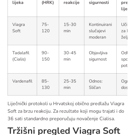
lijeka
(HRK)
reakcije
sigurnosti
prema
liječni
Viagra
75-
15-30
Kontinuirani
Učinkov
Soft
120
min
slučajevi
za hitn
moderan
želje
Tadalafil
90-
30-45
Objavljiva
Odliča
(Cialis)
150
min
sigurnost
sponta
potroš
Vardenafil
85-
25-35
Odnos:
Ograni
130
min
Sličan
dostup
Liječnički protokoli u Hrvatskoj obično predlažu Viagra
Soft za brzu reakciju. Za rezultate koji mogu trajati i do
36 sati standardno preporučuju novačenje Cialisa.
Tržišni pregled Viagra Soft