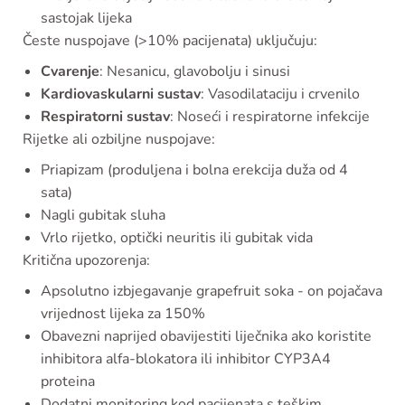
sastojak lijeka
Česte nuspojave (>10% pacijenata) uključuju:
Cvarenje
: Nesanicu, glavobolju i sinusi
Kardiovaskularni sustav
: Vasodilataciju i crvenilo
Respiratorni sustav
: Noseći i respiratorne infekcije
Rijetke ali ozbiljne nuspojave:
Priapizam (produljena i bolna erekcija duža od 4
sata)
Nagli gubitak sluha
Vrlo rijetko, optički neuritis ili gubitak vida
Kritična upozorenja:
Apsolutno izbjegavanje grapefruit soka - on pojačava
vrijednost lijeka za 150%
Obavezni naprijed obavijestiti liječnika ako koristite
inhibitora alfa-blokatora ili inhibitor CYP3A4
proteina
Dodatni monitoring kod pacijenata s teškim