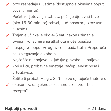
brzo raspadaju u ustima (dostupno s okusima poput
voća ili mente).
Početak djelovanja: tableta počinje djelovati brzo
(oko 15-30 minuta) zahvaljujući apsorpciji kroz usnu
sluznicu.
Trajanje učinka je oko 4-5 sati nakon uzimanja.
Svjesni konzumiranja alkohola može pojačati
nuspojave poput vrtoglavice ili pada tlaka. Preporuča
se izbjegavanje alkohola.
Najčešće nuspojave uključuju: glavobolju, naljeve
krvi u licu, probavne smetnje, začepljenost nosa i
vrtoglavicu.
Želite li probati Viagra Soft – brzo djelujuće tablete s
okusom za uspješno seksualno iskustvo – bez
recepta?
Najbolji proizvodi
9-21 dana