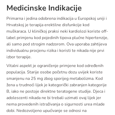
Medicinske Indikacije
Primarna i jedina odobrena indikacija u Europskoj uniji i
Hrvatskoj je terapija erektilne disfunkcije kod
muškaraca. U kliničkoj praksi neki kardiolozi koriste off-
label primjenu kod pojedinih tipova plućne hipertenzije,
ali samo pod strogim nadzorom. Ova uporaba zahtijeva
individualnu procjenu rizika i koristi te nikada nije prvi
izbor terapije.
Vitalni aspekt je ograničenje primjene kod određenih
populacija. Starije osobe početnu dozu uvijek koriste
smanjenu na 25 mg zbog sporijeg metabolizma. Kod
žena u trudnoći lijek je kategorički zabranjen kategorije
B, iako ne postoje direktne teratogene studije. Djeca i
adolescenti nikada ne bi trebali uzimati ovaj lijek jer
nema provedenih istraživanja o sigurnosti urea mlade
dobi. Nedozvoljeno upućivanje se odnosi na