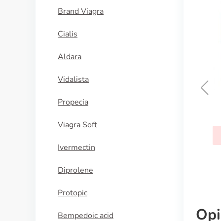
Brand Viagra
Cialis
Aldara
Vidalista
Propecia
Cialis Professional
Viagra Soft
KUPI SADA
Ivermectin
Diprolene
Protopic
Opi
Bempedoic acid