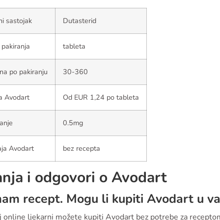
ni sastojak
Dutasterid
 pakiranja
tableta
ina po pakiranju
30-360
a Avodart
Od EUR 1,24 po tableta
anje
0.5mg
ja Avodart
bez recepta
anja i odgovori o Avodart
m recept. Mogu li kupiti Avodart u vaš
j online ljekarni možete kupiti Avodart bez potrebe za recepto