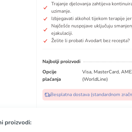
Trajanje djelovanja zahtijeva kontinui
uzimanje.
Izbjegavati alkohol tijekom terapije j
Najčešće nuspojave uključuju smanjenje
ejakulaciji.
Želite li probati Avodart bez recepta?
Najbolji proizvodi
Opcije
Visa, MasterCard, AMEX
plaćanja
(WorldLine)
Besplatna dostava (standardnom zrač
i proizvodi: