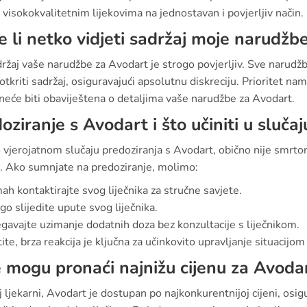
 visokokvalitetnim lijekovima na jednostavan i povjerljiv način.
 li netko vidjeti sadržaj moje narudžb
ržaj vaše narudžbe za Avodart je strogo povjerljiv. Sve narudžb
tkriti sadržaj, osiguravajući apsolutnu diskreciju. Prioritet nam 
neće biti obaviještena o detaljima vaše narudžbe za Avodart.
oziranje s Avodart i što učiniti u sluča
 vjerojatnom slučaju predoziranja s Avodart, obično nije smrt
o. Ako sumnjate na predoziranje, molimo:
h kontaktirajte svog liječnika za stručne savjete.
go slijedite upute svog liječnika.
egavajte uzimanje dodatnih doza bez konzultacije s liječnikom.
te, brza reakcija je ključna za učinkovito upravljanje situacijo
 mogu pronaći najnižu cijenu za Avoda
 ljekarni, Avodart je dostupan po najkonkurentnijoj cijeni, osigu