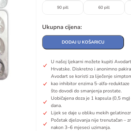
90 pill
60 pill
Ukupna cijena:
DODAJ U KOŠARICU
U našoj ljekarni možete kupiti Avodar
Hrvatske. Diskretno i anonimno pakira
Avodart se koristi za liječenje simpt
kao inhibitor enzima 5-alfa-reduktaze 
što dovodi do smanjenja prostate.
Uobičajena doza je 1 kapsula (0,5 mg
dana.
Lijek se daje u obliku mekih gelatinoz
Početak djelovanja nije trenutačan – z
nakon 3–6 mjeseci uzimanja.