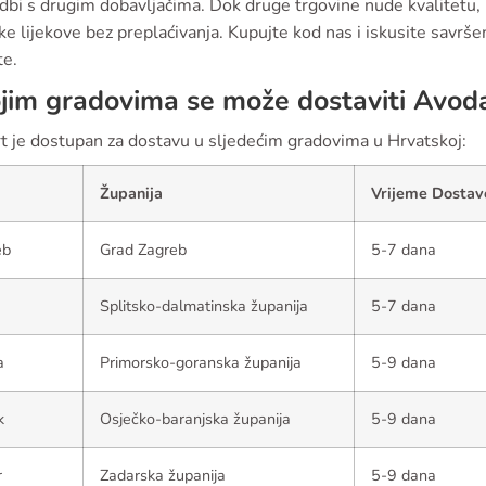
dbi s drugim dobavljačima. Dok druge trgovine nude kvalitetu,
e lijekove bez preplaćivanja. Kupujte kod nas i iskusite savrš
te.
jim gradovima se može dostaviti Avod
t je dostupan za dostavu u sljedećim gradovima u Hrvatskoj:
Županija
Vrijeme Dostav
eb
Grad Zagreb
5-7 dana
Splitsko-dalmatinska županija
5-7 dana
a
Primorsko-goranska županija
5-9 dana
k
Osječko-baranjska županija
5-9 dana
r
Zadarska županija
5-9 dana