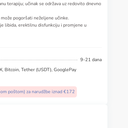
ranu terapiju; učinak se održava uz redovito dnevno
er može pogoršati neželjene učinke.
 libida, erektilnu disfunkciju i promjene u
9-21 dana
, Bitcoin, Tether (USDT), GooglePay
nom poštom) za narudžbe iznad €172