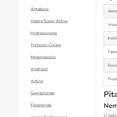
Antabuse
Aktiv
Viagra Super Active
Vrsta
Hydroquinone
Količ
Tretinoin Cream
Cijen
Mebendazole
Dozir
Anafranil
Proda
Acticin
Pit
Semaglutide
Nema
Finasteride
U našo