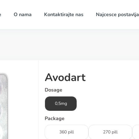
e
O nama
Kontaktirajte nas
Najcesce postavlja
Avodart
Dosage
0,5mg
Package
360 pill
270 pill