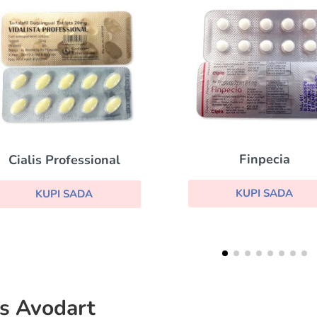
Finpecia
Levitra Professio
KUPI SADA
KUPI SADA
s Avodart