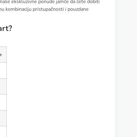
 naše ekskluzivne ponude jamče da ćete dobiti
enu kombinaciju pristupačnosti i pouzdane
art?
e