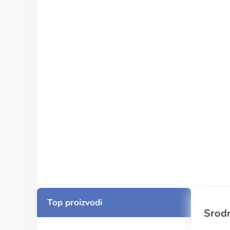
Top proizvodi
Srodn