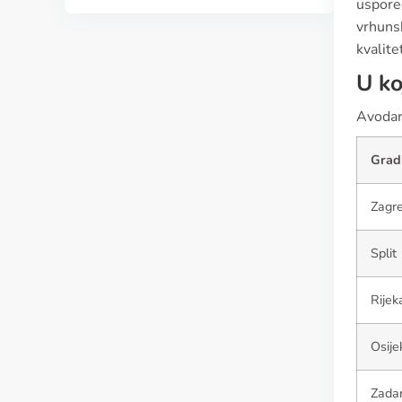
uspore
vrhunsk
kvalite
U ko
Avodar
Grad
Zagr
Split
Rijek
Osije
Zada