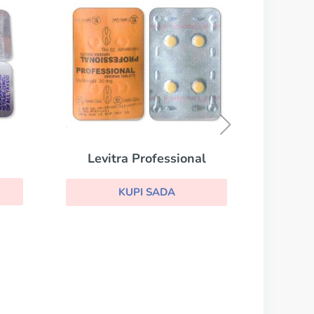
Finasteride
KUPI SADA
nal