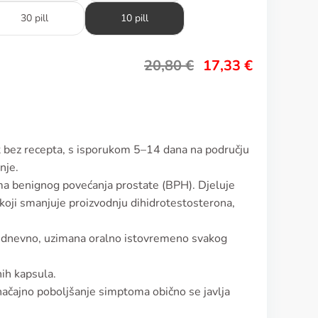
30 pill
10 pill
20,80
€
17,33
€
t bez recepta, s isporukom 5–14 dana na području
nje.
oma benignog povećanja prostate (BPH). Djeluje
koji smanjuje proizvodnju dihidrotestosterona,
) dnevno, uzimana oralno istovremeno svakog
nih kapsula.
načajno poboljšanje simptoma obično se javlja