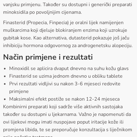
vanjsku primjenu. Također su dostupni i generički preparati
minoksidila po povoljnijim cijenama.
Finasterid (Propecia, Finpecia) je oralni lijek namijenjen
muškarcima koji djeluje blokiranjem enzima koji uzrokuje
gubitak kose. Kao alternativa, dutasterid pokazuje još jaču
inhibiciju hormona odgovornog za androgenetsku alopeciju.
Način primjene i rezultati
Minoxidil se aplicira dvaput dnevno na suhu kožu glavs
Finasterid se uzima jednom dnevno u obliku tablete
Prvi rezultati vidljivi su nakon 3-6 mjeseci redovite
primjene
Maksimalni efekt postiže se nakon 12-24 mjeseca
Kombinirni preparati koji sadrže više aktivnih sastojaka
također su dostupni u ljekarnama. Važno je napomenuti da
ovi lijekovi mogu imati nuspojave poput iritacije kože ili
promjena libida, te se preporučuje konzultacija s liječnikom