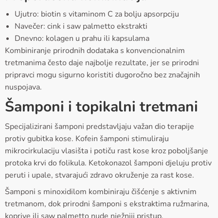
Ujutro: biotin s vitaminom C za bolju apsorpciju
Navečer: cink i saw palmetto ekstrakti
Dnevno: kolagen u prahu ili kapsulama
Kombiniranje prirodnih dodataka s konvencionalnim
tretmanima često daje najbolje rezultate, jer se prirodni
pripravci mogu sigurno koristiti dugoročno bez značajnih
nuspojava.
Šamponi i topikalni tretmani
Specijalizirani šamponi predstavljaju važan dio terapije
protiv gubitka kose. Kofein šamponi stimuliraju
mikrocirkulaciju vlasišta i potiču rast kose kroz poboljšanje
protoka krvi do folikula. Ketokonazol šamponi djeluju protiv
peruti i upale, stvarajući zdravo okruženje za rast kose.
Šamponi s minoxidilom kombiniraju čišćenje s aktivnim
tretmanom, dok prirodni šamponi s ekstraktima ružmarina,
koprive ili saw palmetto nude nježniji pristup.