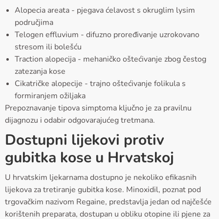
Alopecia areata - pjegava ćelavost s okruglim lysim
područjima
Telogen effluvium - difuzno proređivanje uzrokovano
stresom ili bolešću
Traction alopecija - mehaničko oštećivanje zbog čestog
zatezanja kose
Cikatričke alopecije - trajno oštećivanje folikula s
formiranjem ožiljaka
Prepoznavanje tipova simptoma ključno je za pravilnu
dijagnozu i odabir odgovarajućeg tretmana.
Dostupni lijekovi protiv
gubitka kose u Hrvatskoj
U hrvatskim ljekarnama dostupno je nekoliko efikasnih
lijekova za tretiranje gubitka kose. Minoxidil, poznat pod
trgovačkim nazivom Regaine, predstavlja jedan od najčešće
korištenih preparata, dostupan u obliku otopine ili pjene za