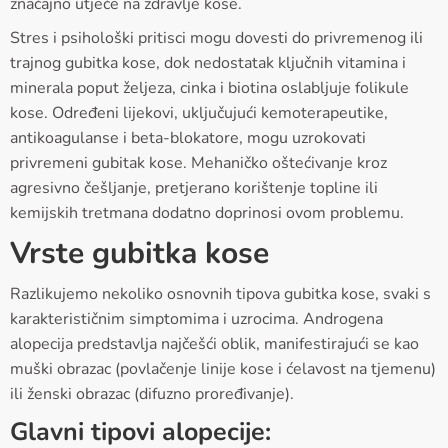
značajno utječe na zdravlje kose.
Stres i psihološki pritisci mogu dovesti do privremenog ili
trajnog gubitka kose, dok nedostatak ključnih vitamina i
minerala poput željeza, cinka i biotina oslabljuje folikule
kose. Određeni lijekovi, uključujući kemoterapeutike,
antikoagulanse i beta-blokatore, mogu uzrokovati
privremeni gubitak kose. Mehaničko oštećivanje kroz
agresivno češljanje, pretjerano korištenje topline ili
kemijskih tretmana dodatno doprinosi ovom problemu.
Vrste gubitka kose
Razlikujemo nekoliko osnovnih tipova gubitka kose, svaki s
karakterističnim simptomima i uzrocima. Androgena
alopecija predstavlja najčešći oblik, manifestirajući se kao
muški obrazac (povlačenje linije kose i ćelavost na tjemenu)
ili ženski obrazac (difuzno proređivanje).
Glavni tipovi alopecije: