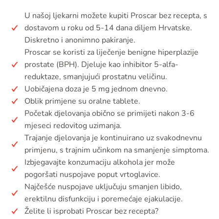
U našoj ljekarni možete kupiti Proscar bez recepta, s
dostavom u roku od 5-14 dana diljem Hrvatske.
Diskretno i anonimno pakiranje.
Proscar se koristi za liječenje benigne hiperplazije
prostate (BPH). Djeluje kao inhibitor 5-alfa-
reduktaze, smanjujući prostatnu veličinu.
Uobičajena doza je 5 mg jednom dnevno.
Oblik primjene su oralne tablete.
Početak djelovanja obično se primijeti nakon 3-6
mjeseci redovitog uzimanja.
Trajanje djelovanja je kontinuirano uz svakodnevnu
primjenu, s trajnim učinkom na smanjenje simptoma.
Izbjegavajte konzumaciju alkohola jer može
pogoršati nuspojave poput vrtoglavice.
Najčešće nuspojave uključuju smanjen libido,
erektilnu disfunkciju i poremećaje ejakulacije.
Želite li isprobati Proscar bez recepta?