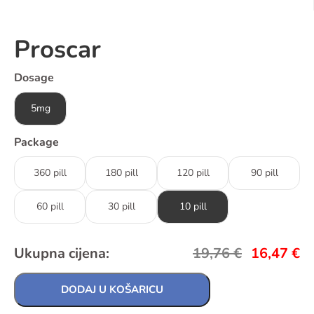
Proscar
Dosage
5mg
Package
360 pill
180 pill
120 pill
90 pill
60 pill
30 pill
10 pill
Ukupna cijena:
19,76
€
16,47
€
DODAJ U KOŠARICU