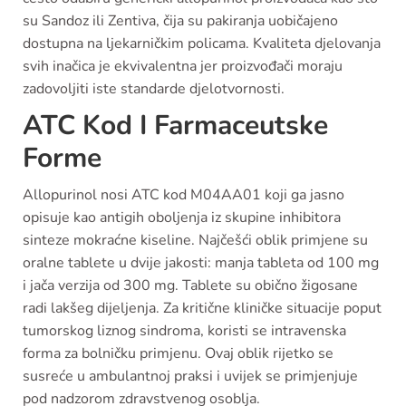
su Sandoz ili Zentiva, čija su pakiranja uobičajeno
dostupna na ljekarničkim policama. Kvaliteta djelovanja
svih inačica je ekvivalentna jer proizvođači moraju
zadovoljiti iste standarde djelotvornosti.
ATC Kod I Farmaceutske
Forme
Allopurinol nosi ATC kod M04AA01 koji ga jasno
opisuje kao antigih oboljenja iz skupine inhibitora
sinteze mokraćne kiseline. Najčešći oblik primjene su
oralne tablete u dvije jakosti: manja tableta od 100 mg
i jača verzija od 300 mg. Tablete su obično žigosane
radi lakšeg dijeljenja. Za kritične kliničke situacije poput
tumorskog liznog sindroma, koristi se intravenska
forma za bolničku primjenu. Ovaj oblik rijetko se
susreće u ambulantnoj praksi i uvijek se primjenjuje
pod nadzorom zdravstvenog osoblja.