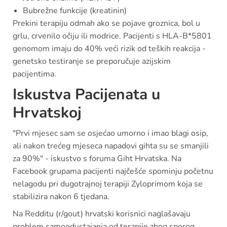
Bubrežne funkcije (kreatinin)
Prekini terapiju odmah ako se pojave groznica, bol u
grlu, crvenilo očiju ili modrice. Pacijenti s HLA-B*5801
genomom imaju do 40% veći rizik od teških reakcija -
genetsko testiranje se preporučuje azijskim
pacijentima.
Iskustva Pacijenata u
Hrvatskoj
"Prvi mjesec sam se osjećao umorno i imao blagi osip,
ali nakon trećeg mjeseca napadovi gihta su se smanjili
za 90%" - iskustvo s foruma Giht Hrvatska. Na
Facebook grupama pacijenti najčešće spominju početnu
nelagodu pri dugotrajnoj terapiji Zyloprimom koja se
stabilizira nakon 6 tjedana.
Na Redditu (r/gout) hrvatski korisnici naglašavaju
problem samoodustajanja od terapije zbog sporog