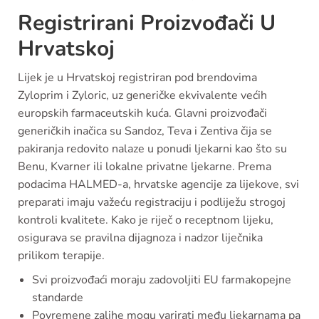
Registrirani Proizvođači U
Hrvatskoj
Lijek je u Hrvatskoj registriran pod brendovima
Zyloprim i Zyloric, uz generičke ekvivalente većih
europskih farmaceutskih kuća. Glavni proizvođači
generičkih inačica su Sandoz, Teva i Zentiva čija se
pakiranja redovito nalaze u ponudi ljekarni kao što su
Benu, Kvarner ili lokalne privatne ljekarne. Prema
podacima HALMED-a, hrvatske agencije za lijekove, svi
preparati imaju važeću registraciju i podliježu strogoj
kontroli kvalitete. Kako je riječ o receptnom lijeku,
osigurava se pravilna dijagnoza i nadzor liječnika
prilikom terapije.
Svi proizvođaći moraju zadovoljiti EU farmakopejne
standarde
Povremene zalihe mogu varirati među ljekarnama pa