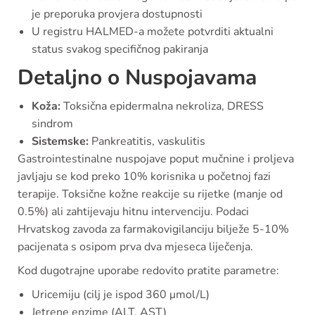
je preporuka provjera dostupnosti
U registru HALMED-a možete potvrditi aktualni
status svakog specifičnog pakiranja
Detaljno o Nuspojavama
Koža:
Toksična epidermalna nekroliza, DRESS
sindrom
Sistemske:
Pankreatitis, vaskulitis
Gastrointestinalne nuspojave poput mučnine i proljeva
javljaju se kod preko 10% korisnika u početnoj fazi
terapije. Toksične kožne reakcije su rijetke (manje od
0.5%) ali zahtijevaju hitnu intervenciju. Podaci
Hrvatskog zavoda za farmakovigilanciju bilježe 5-10%
pacijenata s osipom prva dva mjeseca liječenja.
Kod dugotrajne uporabe redovito pratite parametre:
Uricemiju (cilj je ispod 360 μmol/L)
Jetrene enzime (ALT, AST)