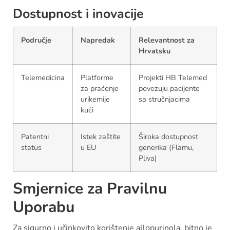
Dostupnost i inovacije
Područje
Napredak
Relevantnost za
Hrvatsku
Telemedicina
Platforme
Projekti HB Telemed
za praćenje
povezuju pacijente
urikemije
sa stručnjacima
kući
Patentni
Istek zaštite
Široka dostupnost
status
u EU
generika (Flamu,
Pliva)
Smjernice za Pravilnu
Uporabu
Za sigurno i učinkovito korištenje allopurinola, bitno je