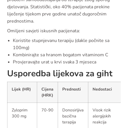
djelovanja. Statistički, oko 40% pacijenata prekine
liječenje tijekom prve godine unatoč dugoročnim
prednostima.
Omiljeni savjeti iskusnih pacijenata:
Koristite stupnjevanu terapiju (dakle počnite sa
100mg)
Kombinirajte sa hranom bogatom vitaminom C
Provjeravajte urat u krvi svaka 3 mjeseca
Usporedba lijekova za giht
Lijek (HR)
Cijena
Prednosti
Nedostaci
(HRK)
Zyloprim
70-90
Donosirljiva
Visok rizik
300 mg
bazična
alergijskih
terapija
reakcija