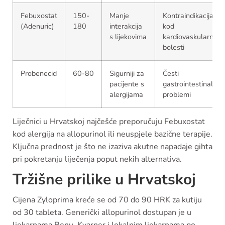
Febuxostat
150-
Manje
Kontraindikacija
(Adenuric)
180
interakcija
kod
s lijekovima
kardiovaskularnih
bolesti
Probenecid
60-80
Sigurniji za
Česti
pacijente s
gastrointestinalni
alergijama
problemi
Liječnici u Hrvatskoj najčešće preporučuju Febuxostat
kod alergija na allopurinol ili neuspjele bazične terapije.
Ključna prednost je što ne izaziva akutne napadaje gihta
pri pokretanju liječenja poput nekih alternativa.
Tržišne prilike u Hrvatskoj
Cijena Zyloprima kreće se od 70 do 90 HRK za kutiju
od 30 tableta. Generički allopurinol dostupan je u