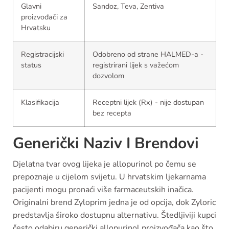
Glavni
Sandoz, Teva, Zentiva
proizvođači za
Hrvatsku
Registracijski
Odobreno od strane HALMED-a -
status
registrirani lijek s važećom
dozvolom
Klasifikacija
Receptni lijek (Rx) - nije dostupan
bez recepta
Generički Naziv I Brendovi
Djelatna tvar ovog lijeka je allopurinol po čemu se
prepoznaje u cijelom svijetu. U hrvatskim ljekarnama
pacijenti mogu pronaći više farmaceutskih inačica.
Originalni brend Zyloprim jedna je od opcija, dok Zyloric
predstavlja široko dostupnu alternativu. Štedljiviji kupci
često odabiru generički allopurinol proizvođača kao što