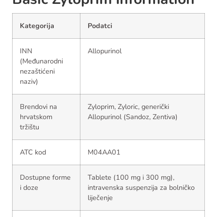
Kategorija
Podatci
INN
Allopurinol
(Međunarodni
nezaštićeni
naziv)
Brendovi na
Zyloprim, Zyloric, generički
hrvatskom
Allopurinol (Sandoz, Zentiva)
tržištu
ATC kod
M04AA01
Dostupne forme
Tablete (100 mg i 300 mg),
i doze
intravenska suspenzija za bolničko
liječenje