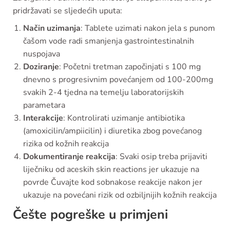
pridržavati se sljedećih uputa:
Način uzimanja
: Tablete uzimati nakon jela s punom
čašom vode radi smanjenja gastrointestinalnih
nuspojava
Doziranje
: Početni tretman započinjati s 100 mg
dnevno s progresivnim povećanjem od 100-200mg
svakih 2-4 tjedna na temelju laboratorijskih
parametara
Interakcije
: Kontrolirati uzimanje antibiotika
(amoxicilin/ampiicilin) i diuretika zbog povećanog
rizika od kožnih reakcija
Dokumentiranje reakcija
: Svaki osip treba prijaviti
liječniku od aceskih skin reactions jer ukazuje na
povrde Čuvajte kod sobnakose reakcije nakon jer
ukazuje na povećani rizik od ozbiljnijih kožnih reakcija
Češte pogreške u primjeni