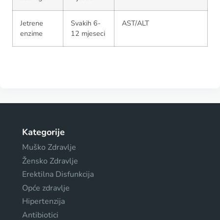
Jetrene
Svakih 6-
AST/ALT
enzime
12 mjeseci
Kategorije
Muško Zdravlje
Žensko Zdravlje
Erektilna Disfunkcija
Opće zdravlje
Hipertenzija
Antibiotici