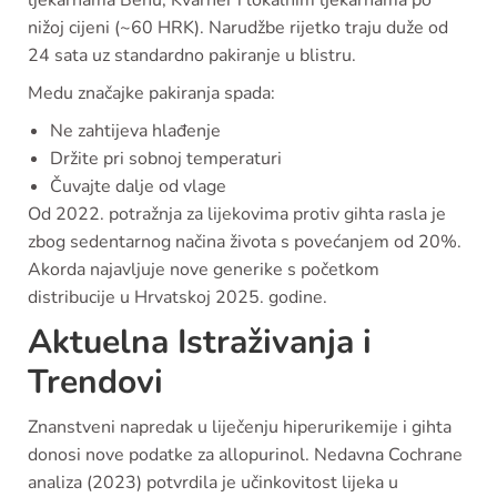
ljekarnama Benu, Kvarner i lokalnim ljekarnama po
nižoj cijeni (~60 HRK). Narudžbe rijetko traju duže od
24 sata uz standardno pakiranje u blistru.
Medu značajke pakiranja spada:
Ne zahtijeva hlađenje
Držite pri sobnoj temperaturi
Čuvajte dalje od vlage
Od 2022. potražnja za lijekovima protiv gihta rasla je
zbog sedentarnog načina života s povećanjem od 20%.
Akorda najavljuje nove generike s početkom
distribucije u Hrvatskoj 2025. godine.
Aktuelna Istraživanja i
Trendovi
Znanstveni napredak u liječenju hiperurikemije i gihta
donosi nove podatke za allopurinol. Nedavna Cochrane
analiza (2023) potvrdila je učinkovitost lijeka u