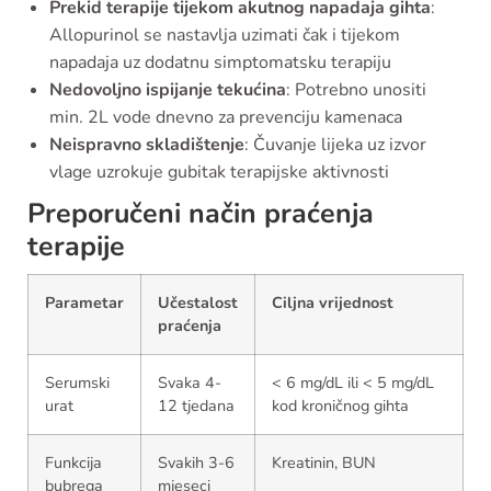
Prekid terapije tijekom akutnog napadaja gihta
:
Allopurinol se nastavlja uzimati čak i tijekom
napadaja uz dodatnu simptomatsku terapiju
Nedovoljno ispijanje tekućina
: Potrebno unositi
min. 2L vode dnevno za prevenciju kamenaca
Neispravno skladištenje
: Čuvanje lijeka uz izvor
vlage uzrokuje gubitak terapijske aktivnosti
Preporučeni način praćenja
terapije
Parametar
Učestalost
Ciljna vrijednost
praćenja
Serumski
Svaka 4-
< 6 mg/dL ili < 5 mg/dL
urat
12 tjedana
kod kroničnog gihta
Funkcija
Svakih 3-6
Kreatinin, BUN
bubrega
mjeseci