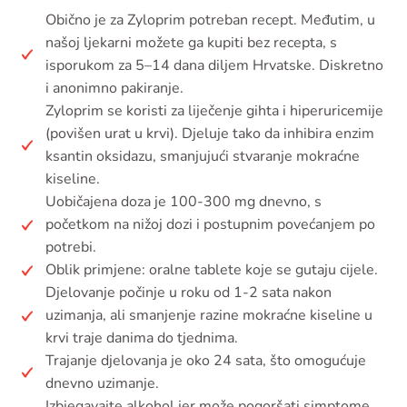
Obično je za Zyloprim potreban recept. Međutim, u
našoj ljekarni možete ga kupiti bez recepta, s
isporukom za 5–14 dana diljem Hrvatske. Diskretno
i anonimno pakiranje.
Zyloprim se koristi za liječenje gihta i hiperuricemije
(povišen urat u krvi). Djeluje tako da inhibira enzim
ksantin oksidazu, smanjujući stvaranje mokraćne
kiseline.
Uobičajena doza je 100-300 mg dnevno, s
početkom na nižoj dozi i postupnim povećanjem po
potrebi.
Oblik primjene: oralne tablete koje se gutaju cijele.
Djelovanje počinje u roku od 1-2 sata nakon
uzimanja, ali smanjenje razine mokraćne kiseline u
krvi traje danima do tjednima.
Trajanje djelovanja je oko 24 sata, što omogućuje
dnevno uzimanje.
Izbjegavajte alkohol jer može pogoršati simptome