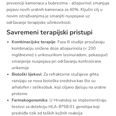
prevenciji kamenaca u bubrezima - allopurinol smanjuje
pojavu novih uratnih kamenaca za 40%. Ključni cilj u
novim istraživanjima je smanjiti nuspojave uz
održavanje terapijske učinkovitosti.
Savremeni terapijski pristupi
Kombinacijske terapije
: Faza III studije proučavaju
kombinaciju snižene doze allopurinola (< 200
mg/dnevno) s urikosurikom lesinuradom, pokazujući
smanjenje nuspojava pri održavanju kontrolirane
urikemije
Biološki lijekovi
: Za refraktorne slučajeve gihta
razvijaju se nova biološka sredstva kao što su
arhalofen i seliksobuk, koji ciljano djeluju na uratne
proteine
Farmakogenomika
: U Hrvatskoj se implementiraju
testovi za detekciju HLA-B*58:01 genotipa koji
predviđa rizik od teških kožnih reakcija