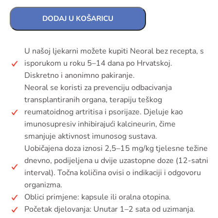
DODAJ U KOŠARICU
U našoj ljekarni možete kupiti Neoral bez recepta, s
isporukom u roku 5–14 dana po Hrvatskoj.
Diskretno i anonimno pakiranje.
Neoral se koristi za prevenciju odbacivanja
transplantiranih organa, terapiju teškog
reumatoidnog artritisa i psorijaze. Djeluje kao
imunosupresiv inhibirajući kalcineurin, čime
smanjuje aktivnost imunosog sustava.
Uobičajena doza iznosi 2,5–15 mg/kg tjelesne težine
dnevno, podijeljena u dvije uzastopne doze (12-satni
interval). Točna količina ovisi o indikaciji i odgovoru
organizma.
Oblici primjene: kapsule ili oralna otopina.
Početak djelovanja: Unutar 1–2 sata od uzimanja.