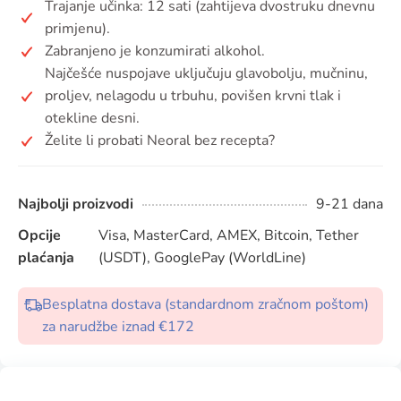
Trajanje učinka: 12 sati (zahtijeva dvostruku dnevnu
primjenu).
Zabranjeno je konzumirati alkohol.
Najčešće nuspojave uključuju glavobolju, mučninu,
proljev, nelagodu u trbuhu, povišen krvni tlak i
otekline desni.
Želite li probati Neoral bez recepta?
Najbolji proizvodi
9-21 dana
Opcije
Visa, MasterCard, AMEX, Bitcoin, Tether
plaćanja
(USDT), GooglePay (WorldLine)
Besplatna dostava (standardnom zračnom poštom)
za narudžbe iznad €172