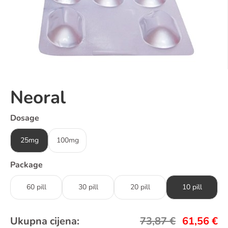
Neoral
Dosage
25mg
100mg
Package
60 pill
30 pill
20 pill
10 pill
Ukupna cijena:
73,87
€
61,56
€