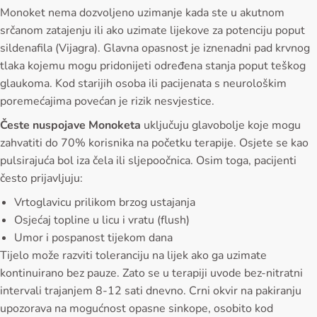
Monoket nema dozvoljeno uzimanje kada ste u akutnom
srčanom zatajenju ili ako uzimate lijekove za potenciju poput
sildenafila (Vijagra). Glavna opasnost je iznenadni pad krvnog
tlaka kojemu mogu pridonijeti određena stanja poput teškog
glaukoma. Kod starijih osoba ili pacijenata s neurološkim
poremećajima povećan je rizik nesvjestice.
Česte nuspojave Monoketa
uključuju glavobolje koje mogu
zahvatiti do 70% korisnika na početku terapije. Osjete se kao
pulsirajuća bol iza čela ili sljepoočnica. Osim toga, pacijenti
često prijavljuju:
Vrtoglavicu prilikom brzog ustajanja
Osjećaj topline u licu i vratu (flush)
Umor i pospanost tijekom dana
Tijelo može razviti toleranciju na lijek ako ga uzimate
kontinuirano bez pauze. Zato se u terapiji uvode bez-nitratni
intervali trajanjem 8-12 sati dnevno. Crni okvir na pakiranju
upozorava na mogućnost opasne sinkope, osobito kod