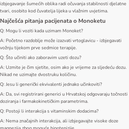
izbjegavanje šumećih oblika radi očuvanja stabilnosti djelatne
tvari, osobito kod čuvatelja lijeka u vlažnim uvjetima.
Najčešća pitanja pacijenata o Monoketu
Q: Mogu li voziti kada uzimam Monoket?
A: Početno razdoblje može izazvati vrtoglavicu - izbjegavati
vožnju tijekom prve sedmice terapije.
Q: Što učiniti ako zaboravim uzeti dozu?
A: Uzmite je čim sjetite, osim ako je vrijeme za sljedeću dozu.
Nikad ne uzimajte dvostruku količinu.
Q: Jesu li generički ekvivalenti jednako učinkoviti?
A: Da, svi registrirani generici u Hrvatskoj odgovaraju točnosti
doziranja i farmakokinetičkim parametrima.
Q: Postoji li interakcija s vitaminskim dodacima?
A: Nema značajnih interakcija, ali izbjegavajte visoke doze
magnezija zbog moguće hipotenizije.