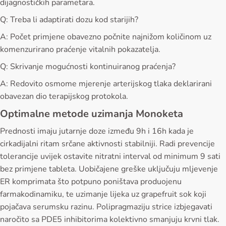
dijagnostičkih parametara.
Q: Treba li adaptirati dozu kod starijih?
A: Počet primjene obavezno počnite najnižom količinom uz
komenzurirano praćenje vitalnih pokazatelja.
Q: Skrivanje mogućnosti kontinuiranog praćenja?
A: Redovito osmome mjerenje arterijskog tlaka deklarirani
obavezan dio terapijskog protokola.
Optimalne metode uzimanja Monoketa
Prednosti imaju jutarnje doze između 9h i 16h kada je
cirkadijalni ritam srčane aktivnosti stabilniji. Radi prevencije
tolerancije uvijek ostavite nitratni interval od minimum 9 sati
bez primjene tableta. Uobičajene greške uključuju mljevenje
ER komprimata što potpuno poništava produojenu
farmakodinamiku, te uzimanje lijeka uz grapefruit sok koji
pojačava serumsku razinu. Polipragmaziju strice izbjegavati
naročito sa PDE5 inhibitorima kolektivno smanjuju krvni tlak.