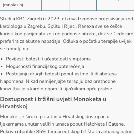
(ranolazin)
Studija KBC Zagreb iz 2023. otkriva trendove prepisivanja kod
kardiologa u Zagrebu, Splitu i Rijeci. Ranexa sve se češće
koristi kod pacijenata koji ne podnose nitrate, dok se Cedocard
preferira za akutne napadaje. Odluka o početku terapije uvijek
se temelji na:
Povijesti bolesti i učestalosti simptoma
Mogućnosti financijskog opterećenja
Postojanju drugih bolesti poput astme ili dijabetesa
Napomena: Nikad nemijenjajte terapiju bez prethodne
konzultacije s kardiologom ili liječnikom opće prakse.
Dostupnost i tržišni uvjeti Monoketa u
Hrvatskoj
Monoket je široko prisutan u Hrvatskoj, dostupan u
ljekarnama unutar velikih lanaca poput HelpNeta i Catene.
Pokriva otprilike 85% farmaceutskog tržišta za antianaginalne