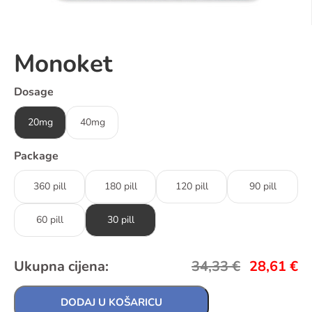
Monoket
Dosage
20mg
40mg
Package
360 pill
180 pill
120 pill
90 pill
60 pill
30 pill
Ukupna cijena:
34,33
€
28,61
€
DODAJ U KOŠARICU