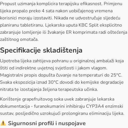
Propust uzimanja komplicira terapijsku efikasnost. Primjenu
lijeka propalo preko 4 sata nakon uobičajenog vremena
korisnici moraju izostaviti. Nikada ne udvostručuje sljedeću
planiranu tabletiranu. Ljekarska uputa KBC Split eksplicitno
zabranjuje lomljenje ili žvakanje ER komprimata radi oštećenja
zaštitnog omotača.
Specifikacije skladištenja
Upotreba lijeka zahtijeva pohranu u originalnoj ambalaži koja
štiti od indirektne uvjetnoj svjetlosti i jakom vlagom.
Magistralni propis dopušta čuvanje na temperaturi do 25°C.
Svaka ekspozicija iznad 30°C dovodi do kemijske degradacije
nitrata te izostajanja željena terapeutska učinka.
Korištenje grapefruitovog soka uvek zabranjuje lekarska
dokumentacija - furanokumarini inhibiraju CYP3A4 enzimski
sustav, posljedično uzrokujući prolongiranu eliminaciju lijeka.
Sigurnosni profili i nuspojave