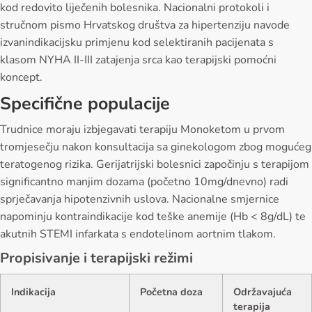
kod redovito liječenih bolesnika. Nacionalni protokoli i
stručnom pismo Hrvatskog društva za hipertenziju navode
izvanindikacijsku primjenu kod selektiranih pacijenata s
klasom NYHA II-III zatajenja srca kao terapijski pomoćni
koncept.
Specifične populacije
Trudnice moraju izbjegavati terapiju Monoketom u prvom
tromjesečju nakon konsultacija sa ginekologom zbog mogućeg
teratogenog rizika. Gerijatrijski bolesnici započinju s terapijom
significantno manjim dozama (početno 10mg/dnevno) radi
sprječavanja hipotenzivnih uslova. Nacionalne smjernice
napominju kontraindikacije kod teške anemije (Hb < 8g/dL) te
akutnih STEMI infarkata s endotelinom aortnim tlakom.
Propisivanje i terapijski režimi
Indikacija
Početna doza
Održavajuća
terapija