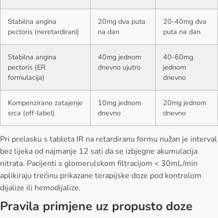
Stabilna angina
20mg dva puta
20-40mg dva
pectoris (neretardirani)
na dan
puta na dan
Stabilna angina
40mg jednom
40-60mg
pectoris (ER
dnevno ujutro
jednom
formulacija)
dnevno
Kompenzirano zatajenje
10mg jednom
20mg jednom
srca (off-label)
dnevno
dnevno
Pri prelasku s tableta IR na retardiranu formu nužan je interval
bez lijeka od najmanje 12 sati da se izbjegne akumulacija
nitrata. Pacijenti s glomerulskom filtracijom < 30mL/min
aplikiraju trećinu prikazane terapijske doze pod kontrolom
dijalize ili hemodijalize.
Pravila primjene uz propusto doze