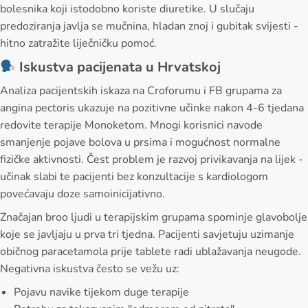
bolesnika koji istodobno koriste diuretike. U slučaju
predoziranja javlja se mučnina, hladan znoj i gubitak svijesti -
hitno zatražite liječničku pomoć.
Iskustva pacijenata u Hrvatskoj
Analiza pacijentskih iskaza na Croforumu i FB grupama za
angina pectoris ukazuje na pozitivne učinke nakon 4-6 tjedana
redovite terapije Monoketom. Mnogi korisnici navode
smanjenje pojave bolova u prsima i mogućnost normalne
fizičke aktivnosti. Čest problem je razvoj privikavanja na lijek -
učinak slabi te pacijenti bez konzultacije s kardiologom
povećavaju doze samoinicijativno.
Značajan broo ljudi u terapijskim grupama spominje glavobolje
koje se javljaju u prva tri tjedna. Pacijenti savjetuju uzimanje
običnog paracetamola prije tablete radi ublažavanja neugode.
Negativna iskustva često se vežu uz:
Pojavu navike tijekom duge terapije