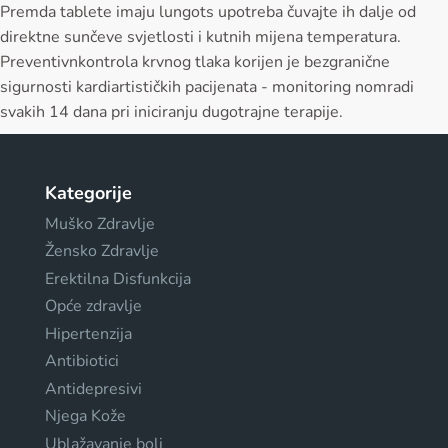
Premda tablete imaju lungots upotreba čuvajte ih dalje od
direktne sunčeve svjetlosti i kutnih mijena temperatura.
Preventivnkontrola krvnog tlaka korijen je bezgranične
sigurnosti kardiartističkih pacijenata - monitoring nomradi
svakih 14 dana pri iniciranju dugotrajne terapije.
Kategorije
Muško Zdravlje
Žensko Zdravlje
Erektilna Disfunkcija
Opće zdravlje
Hipertenzija
Antibiotici
Antidepresivi
Njega Kože
Ublažavanje boli