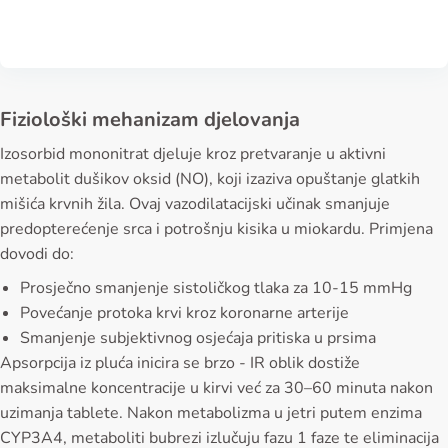
Fiziološki mehanizam djelovanja
Izosorbid mononitrat djeluje kroz pretvaranje u aktivni
metabolit dušikov oksid (NO), koji izaziva opuštanje glatkih
mišića krvnih žila. Ovaj vazodilatacijski učinak smanjuje
predopterećenje srca i potrošnju kisika u miokardu. Primjena
dovodi do:
Prosječno smanjenje sistoličkog tlaka za 10-15 mmHg
Povećanje protoka krvi kroz koronarne arterije
Smanjenje subjektivnog osjećaja pritiska u prsima
Apsorpcija iz pluća inicira se brzo - IR oblik dostiže
maksimalne koncentracije u kirvi već za 30–60 minuta nakon
uzimanja tablete. Nakon metabolizma u jetri putem enzima
CYP3A4, metaboliti bubrezi izlučuju fazu 1 faze te eliminacija