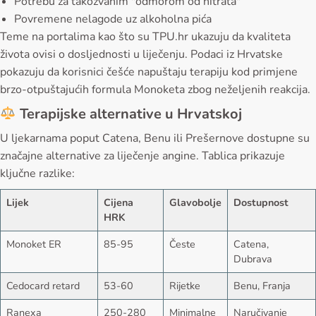
Potrebu za takozvanim "odmorom od nitrata"
Povremene nelagode uz alkoholna pića
Teme na portalima kao što su TPU.hr ukazuju da kvaliteta
života ovisi o dosljednosti u liječenju. Podaci iz Hrvatske
pokazuju da korisnici češće napuštaju terapiju kod primjene
brzo-otpuštajućih formula Monoketa zbog neželjenih reakcija.
Terapijske alternative u Hrvatskoj
U ljekarnama poput Catena, Benu ili Prešernove dostupne su
značajne alternative za liječenje angine. Tablica prikazuje
ključne razlike:
Lijek
Cijena
Glavobolje
Dostupnost
HRK
Monoket ER
85-95
Česte
Catena,
Dubrava
Cedocard retard
53-60
Rijetke
Benu, Franja
Ranexa
250-280
Minimalne
Naručivanje