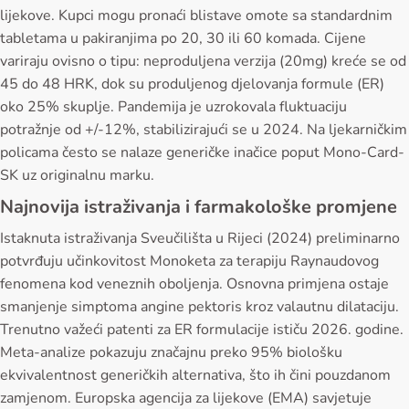
lijekove. Kupci mogu pronaći blistave omote sa standardnim
tabletama u pakiranjima po 20, 30 ili 60 komada. Cijene
variraju ovisno o tipu: neproduljena verzija (20mg) kreće se od
45 do 48 HRK, dok su produljenog djelovanja formule (ER)
oko 25% skuplje. Pandemija je uzrokovala fluktuaciju
potražnje od +/-12%, stabilizirajući se u 2024. Na ljekarničkim
policama često se nalaze generičke inačice poput Mono-Card-
SK uz originalnu marku.
Najnovija istraživanja i farmakološke promjene
Istaknuta istraživanja Sveučilišta u Rijeci (2024) preliminarno
potvrđuju učinkovitost Monoketa za terapiju Raynaudovog
fenomena kod veneznih oboljenja. Osnovna primjena ostaje
smanjenje simptoma angine pektoris kroz valautnu dilataciju.
Trenutno važeći patenti za ER formulacije ističu 2026. godine.
Meta-analize pokazuju značajnu preko 95% biološku
ekvivalentnost generičkih alternativa, što ih čini pouzdanom
zamjenom. Europska agencija za lijekove (EMA) savjetuje