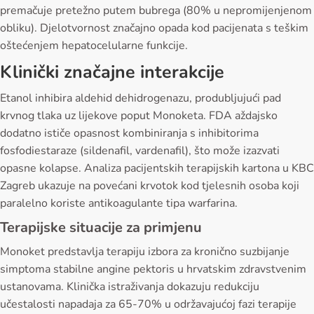
premačuje pretežno putem bubrega (80% u nepromijenjenom
obliku). Djelotvornost značajno opada kod pacijenata s teškim
oštećenjem hepatocelularne funkcije.
Klinički značajne interakcije
Etanol inhibira aldehid dehidrogenazu, produbljujući pad
krvnog tlaka uz lijekove poput Monoketa. FDA aždajsko
dodatno ističe opasnost kombiniranja s inhibitorima
fosfodiestaraze (sildenafil, vardenafil), što može izazvati
opasne kolapse. Analiza pacijentskih terapijskih kartona u KBC
Zagreb ukazuje na povećani krvotok kod tjelesnih osoba koji
paralelno koriste antikoagulante tipa warfarina.
Terapijske situacije za primjenu
Monoket predstavlja terapiju izbora za kronično suzbijanje
simptoma stabilne angine pektoris u hrvatskim zdravstvenim
ustanovama. Klinička istraživanja dokazuju redukciju
učestalosti napadaja za 65-70% u održavajućoj fazi terapije