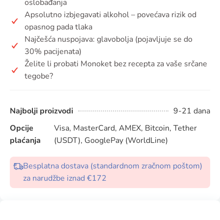
oslobađanja
Apsolutno izbjegavati alkohol – povećava rizik od
opasnog pada tlaka
Najčešća nuspojava: glavobolja (pojavljuje se do
30% pacijenata)
Želite li probati Monoket bez recepta za vaše srčane
tegobe?
Najbolji proizvodi
9-21 dana
Opcije
Visa, MasterCard, AMEX, Bitcoin, Tether
plaćanja
(USDT), GooglePay (WorldLine)
Besplatna dostava (standardnom zračnom poštom)
za narudžbe iznad €172