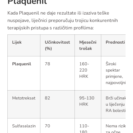
Plaquenil
Kada Plaquenil ne daje rezultate ili izaziva teške
nuspojave, liječnici preporučuju trojicu konkurentnih
terapijskih pristupa s različitim profilima:
Lijek
Učinkovitost
Mjesečni
Prednosti
(%)
trošak
Plaquenil
78
160-
Široki
220
spektar
HRK
primjene,
najpovoljniji
Metotreksat
82
95-130
Brži učinak
HRK
u liječenju
RA bolesti
Sulfasalazin
70
110-
Nema rizika
180
za očne