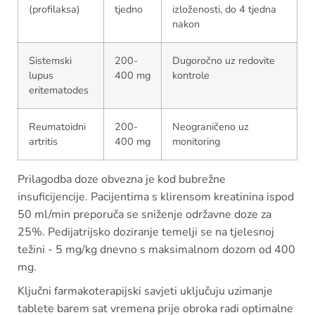
(profilaksa)
tjedno
izloženosti, do 4 tjedna
nakon
Sistemski
200-
Dugoročno uz redovite
lupus
400 mg
kontrole
eritematodes
Reumatoidni
200-
Neograničeno uz
artritis
400 mg
monitoring
Prilagodba doze obvezna je kod bubrežne
insuficijencije. Pacijentima s klirensom kreatinina ispod
50 ml/min preporuča se sniženje održavne doze za
25%. Pedijatrijsko doziranje temelji se na tjelesnoj
težini - 5 mg/kg dnevno s maksimalnom dozom od 400
mg.
Ključni farmakoterapijski savjeti uključuju uzimanje
tablete barem sat vremena prije obroka radi optimalne