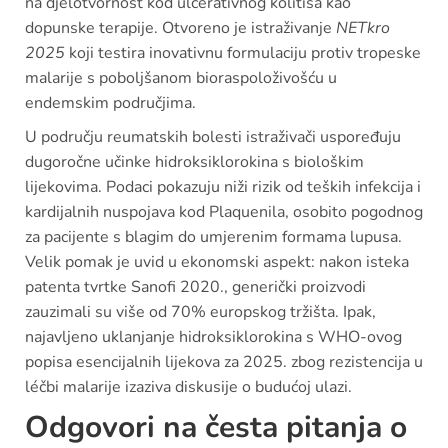
na djelotvornost kod ulcerativnog kolitisa kao
dopunske terapije. Otvoreno je istraživanje
NETkro
2025
koji testira inovativnu formulaciju protiv tropeske
malarije s poboljšanom bioraspoloživošću u
endemskim područjima.
U području reumatskih bolesti istraživači uspoređuju
dugoročne učinke hidroksiklorokina s biološkim
lijekovima. Podaci pokazuju niži rizik od teških infekcija i
kardijalnih nuspojava kod Plaquenila, osobito pogodnog
za pacijente s blagim do umjerenim formama lupusa.
Velik pomak je uvid u ekonomski aspekt: nakon isteka
patenta tvrtke Sanofi 2020., generički proizvodi
zauzimali su više od 70% europskog tržišta. Ipak,
najavljeno uklanjanje hidroksiklorokina s WHO-ovog
popisa esencijalnih lijekova za 2025. zbog rezistencija u
léčbi malarije izaziva diskusije o budućoj ulazi.
Odgovori na česta pitanja o