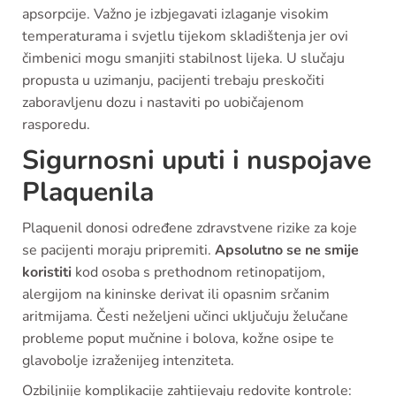
apsorpcije. Važno je izbjegavati izlaganje visokim
temperaturama i svjetlu tijekom skladištenja jer ovi
čimbenici mogu smanjiti stabilnost lijeka. U slučaju
propusta u uzimanju, pacijenti trebaju preskočiti
zaboravljenu dozu i nastaviti po uobičajenom
rasporedu.
Sigurnosni uputi i nuspojave
Plaquenila
Plaquenil donosi određene zdravstvene rizike za koje
se pacijenti moraju pripremiti.
Apsolutno se ne smije
koristiti
kod osoba s prethodnom retinopatijom,
alergijom na kininske derivat ili opasnim srčanim
aritmijama. Česti neželjeni učinci uključuju želučane
probleme poput mučnine i bolova, kožne osipe te
glavobolje izraženijeg intenziteta.
Ozbiljnije komplikacije zahtijevaju redovite kontrole: