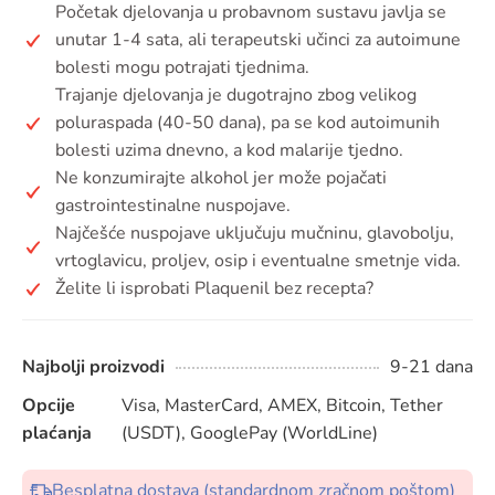
Početak djelovanja u probavnom sustavu javlja se
unutar 1-4 sata, ali terapeutski učinci za autoimune
bolesti mogu potrajati tjednima.
Trajanje djelovanja je dugotrajno zbog velikog
poluraspada (40-50 dana), pa se kod autoimunih
bolesti uzima dnevno, a kod malarije tjedno.
Ne konzumirajte alkohol jer može pojačati
gastrointestinalne nuspojave.
Najčešće nuspojave uključuju mučninu, glavobolju,
vrtoglavicu, proljev, osip i eventualne smetnje vida.
Želite li isprobati Plaquenil bez recepta?
Najbolji proizvodi
9-21 dana
Opcije
Visa, MasterCard, AMEX, Bitcoin, Tether
plaćanja
(USDT), GooglePay (WorldLine)
Besplatna dostava (standardnom zračnom poštom)