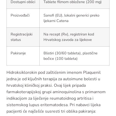
Dostupni oblici
Tablete filmom obložene (200 mg)
Proizvođači
Sanofi (EU), lokalni generici preko
ljekarni Catena
Registracijski
Na recept (Rx), registriran kod
status
Hrvatskog zavoda za lijekove
Pakiranje
Blistiri (30/60 tableta), plastične
bočice (100 tableta)
Hidroksiklorokin pod zaštićenim imenom Plaquenil
jedna je od ključnih terapija za autoimune bolesti u
hrvatskoj kliničkoj praksi. Ovaj lijek pripada
farmakoterapijskoj grupi aminoquinolina s primarnom
indikacijom za liječenje reumatoidnog artritisa i
sistemskog lupus eritematodesa. Pri nabavci lijeka
pacijenti će najčešće susresti tri oblika pakiranja: