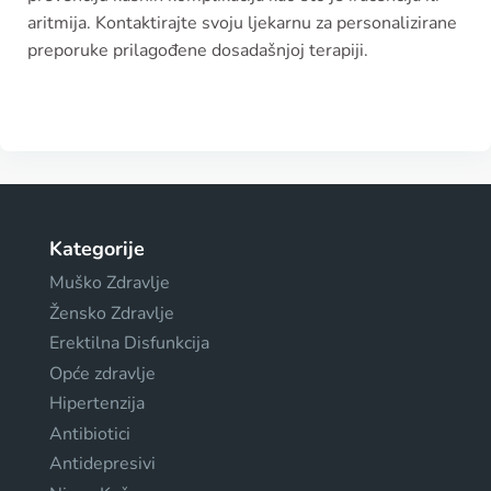
aritmija. Kontaktirajte svoju ljekarnu za personalizirane
preporuke prilagođene dosadašnjoj terapiji.
Kategorije
Muško Zdravlje
Žensko Zdravlje
Erektilna Disfunkcija
Opće zdravlje
Hipertenzija
Antibiotici
Antidepresivi