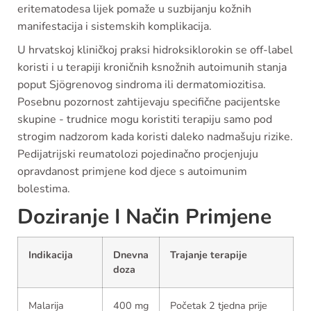
eritematodesa lijek pomaže u suzbijanju kožnih
manifestacija i sistemskih komplikacija.
U hrvatskoj kliničkoj praksi hidroksiklorokin se off-label
koristi i u terapiji kroničnih ksnožnih autoimunih stanja
poput Sjögrenovog sindroma ili dermatomiozitisa.
Posebnu pozornost zahtijevaju specifične pacijentske
skupine - trudnice mogu koristiti terapiju samo pod
strogim nadzorom kada koristi daleko nadmašuju rizike.
Pedijatrijski reumatolozi pojedinačno procjenjuju
opravdanost primjene kod djece s autoimunim
bolestima.
Doziranje I Način Primjene
Indikacija
Dnevna
Trajanje terapije
doza
Malarija
400 mg
Početak 2 tjedna prije