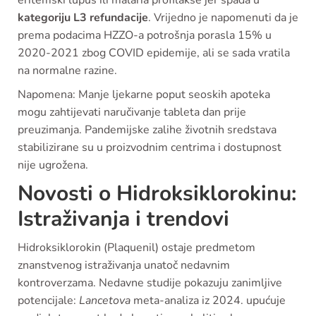
eritemski lupus ili malaria profilakse jer spada u
kategoriju L3 refundacije
. Vrijedno je napomenuti da je
prema podacima HZZO-a potrošnja porasla 15% u
2020-2021 zbog COVID epidemije, ali se sada vratila
na normalne razine.
Napomena: Manje ljekarne poput seoskih apoteka
mogu zahtijevati naručivanje tableta dan prije
preuzimanja. Pandemijske zalihe životnih sredstava
stabilizirane su u proizvodnim centrima i dostupnost
nije ugrožena.
Novosti o Hidroksiklorokinu:
Istraživanja i trendovi
Hidroksiklorokin (Plaquenil) ostaje predmetom
znanstvenog istraživanja unatoč nedavnim
kontroverzama. Nedavne studije pokazuju zanimljive
potencijale:
Lancetova
meta-analiza iz 2024. upućuje