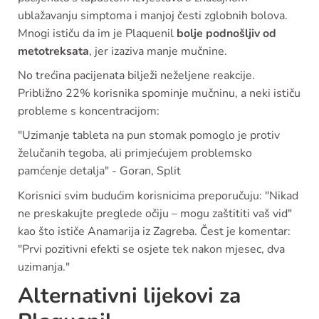
ublažavanju simptoma i manjoj česti zglobnih bolova.
Mnogi ističu da im je Plaquenil
bolje podnošljiv od
metotreksata
, jer izaziva manje mučnine.
No trećina pacijenata bilježi neželjene reakcije.
Približno 22% korisnika spominje mučninu, a neki ističu
probleme s koncentracijom:
"Uzimanje tableta na pun stomak pomoglo je protiv
želučanih tegoba, ali primjećujem problemsko
pamćenje detalja" - Goran, Split
Korisnici svim budućim korisnicima preporučuju: "Nikad
ne preskakujte preglede očiju – mogu zaštititi vaš vid"
kao što ističe Anamarija iz Zagreba. Čest je komentar:
"Prvi pozitivni efekti se osjete tek nakon mjesec, dva
uzimanja."
Alternativni lijekovi za