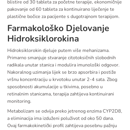
blistire od 30 tableta za početne terapije, ekonomičnije
pakovanje od 60 tableta za kontinuirano liječenje te
plastične bočice za pacijente s dugotrajnom terapijom.
Farmakološko Djelovanje
Hidroksiklorokina
Hidroksiklorokin djeluje putem više mehanizama.
Primarno smanjuje stvaranje citotoksičnih slobodnih
radikala unutar stanica i modulira imunološki odgovor.
Nakoralnog uzimanja lijek se brzo apsorbira i postiže
vršnu koncentraciju u krvotoku unutar 2-4 sata. Zbog
sposobnosti akumulacije u tkivima, posebno u
retinalnim stanicama, terapija zahtijeva kontinuirani
monitoring.
Metabolizam se odvija preko jetrenog enzima CYP2D8,
a eliminacija ima izduženi poluživot od oko 50 dana.
Ovaj farmakokinetički profil zahtijeva posebnu pažnju