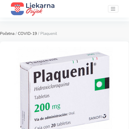
Početna
/
COVID-19
/ Plaquenil