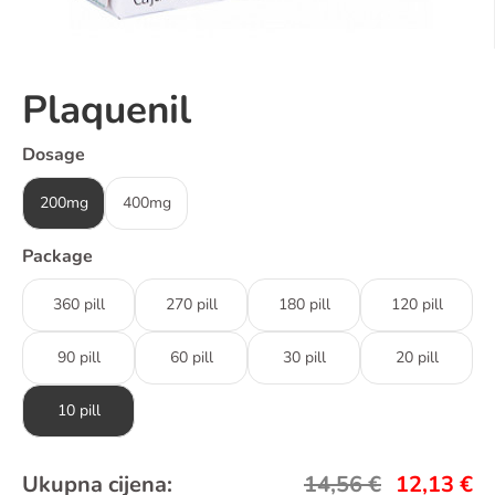
Plaquenil
Dosage
200mg
400mg
Package
360 pill
270 pill
180 pill
120 pill
90 pill
60 pill
30 pill
20 pill
10 pill
Ukupna cijena:
14,56
€
12,13
€