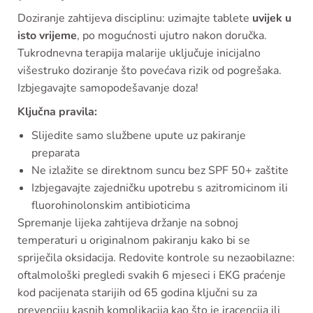
Doziranje zahtijeva disciplinu: uzimajte tablete
uvijek u
isto vrijeme
, po mogućnosti ujutro nakon doručka.
Tukrodnevna terapija malarije uključuje inicijalno
višestruko doziranje što povećava rizik od pogrešaka.
Izbjegavajte samopodešavanje doza!
Ključna pravila:
Slijedite samo službene upute uz pakiranje
preparata
Ne izlažite se direktnom suncu bez SPF 50+ zaštite
Izbjegavajte zajedničku upotrebu s azitromicinom ili
fluorohinolonskim antibioticima
Spremanje lijeka zahtijeva držanje na sobnoj
temperaturi u originalnom pakiranju kako bi se
spriječila oksidacija. Redovite kontrole su nezaobilazne:
oftalmološki pregledi svakih 6 mjeseci i EKG praćenje
kod pacijenata starijih od 65 godina ključni su za
prevenciju kasnih komplikacija kao što je iracencija ili