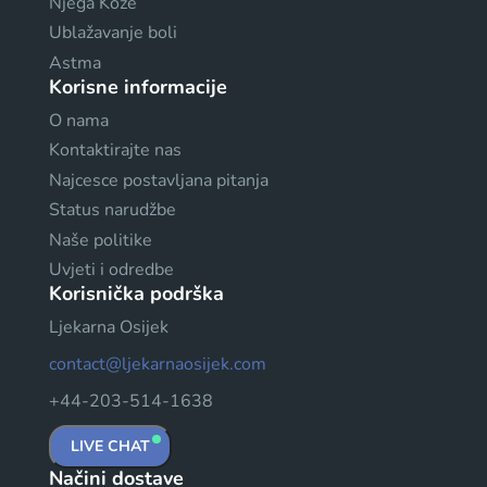
Njega Kože
Ublažavanje boli
Astma
Korisne informacije
O nama
Kontaktirajte nas
Najcesce postavljana pitanja
Status narudžbe
Naše politike
Uvjeti i odredbe
Korisnička podrška
Ljekarna Osijek
contact@ljekarnaosijek.com
+44-203-514-1638
LIVE CHAT
Načini dostave