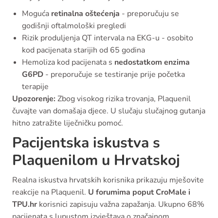
Moguća
retinalna oštećenja
- preporučuju se
godišnji oftalmološki pregledi
Rizik produljenja QT intervala na EKG-u - osobito
kod pacijenata starijih od 65 godina
Hemoliza kod pacijenata s
nedostatkom enzima
G6PD
- preporučuje se testiranje prije početka
terapije
Upozorenje:
Zbog visokog rizika trovanja, Plaquenil
čuvajte van domašaja djece. U slučaju slučajnog gutanja
hitno zatražite liječničku pomoć.
Pacijentska iskustva s
Plaquenilom u Hrvatskoj
Realna iskustva hrvatskih korisnika prikazuju mješovite
reakcije na Plaquenil.
U forumima poput CroMale i
TPU.hr
korisnici zapisuju važna zapažanja. Ukupno 68%
pacijenata s lupustom izvještava o značajnom