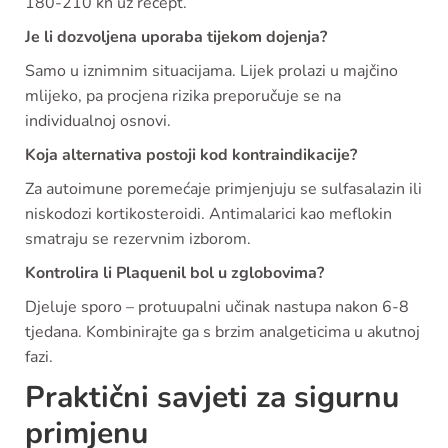
180-210 kn uz recept.
Je li dozvoljena uporaba tijekom dojenja?
Samo u iznimnim situacijama. Lijek prolazi u majčino
mlijeko, pa procjena rizika preporučuje se na
individualnoj osnovi.
Koja alternativa postoji kod kontraindikacije?
Za autoimune poremećaje primjenjuju se sulfasalazin ili
niskodozi kortikosteroidi. Antimalarici kao meflokin
smatraju se rezervnim izborom.
Kontrolira li Plaquenil bol u zglobovima?
Djeluje sporo – protuupalni učinak nastupa nakon 6-8
tjedana. Kombinirajte ga s brzim analgeticima u akutnoj
fazi.
Praktični savjeti za sigurnu
primjenu