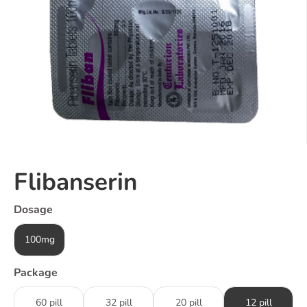
Flibanserin
Dosage
100mg
Package
60 pill
32 pill
20 pill
12 pill