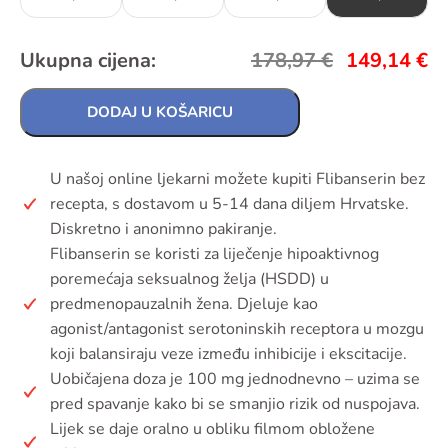
Ukupna cijena:
178,97
€
149,14
€
DODAJ U KOŠARICU
U našoj online ljekarni možete kupiti Flibanserin bez
recepta, s dostavom u 5-14 dana diljem Hrvatske.
Diskretno i anonimno pakiranje.
Flibanserin se koristi za liječenje hipoaktivnog
poremećaja seksualnog želja (HSDD) u
predmenopauzalnih žena. Djeluje kao
agonist/antagonist serotoninskih receptora u mozgu
koji balansiraju veze između inhibicije i ekscitacije.
Uobičajena doza je 100 mg jednodnevno – uzima se
pred spavanje kako bi se smanjio rizik od nuspojava.
Lijek se daje oralno u obliku filmom obložene