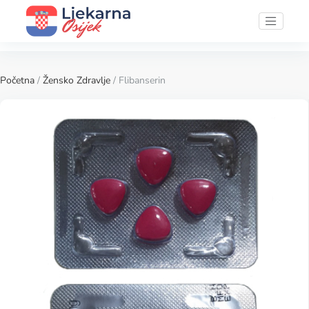
Početna
/
Žensko Zdravlje
/ Flibanserin