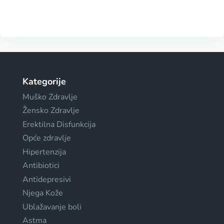
Kategorije
Muško Zdravlje
Žensko Zdravlje
Erektilna Disfunkcija
Opće zdravlje
Hipertenzija
Antibiotici
Antidepresivi
Njega Kože
Ublažavanje boli
Astma