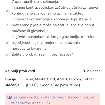
7 uzastopnih dana uzimanja.
Trajanje kontracepcijskog zaštitnog učinka zahtijeva
kontinuirano svakodnevno uzimanje tablet.
Umjerena konzumacija alkohola je dopuštena, ali
pretjerano pijenje može pojačati nuspojave poput
mučnine ili glavobolje.
Najčešće nuspojave uključuju glavobolju, mučninu,
osjetljivost dojki, promjene raspoloženja i
neredovito krvarenje.
Želite li probati Yasmin bez recepta?
Najbolji proizvodi
9-21 dana
Opcije
Visa, MasterCard, AMEX, Bitcoin, Tether
plaćanja
(USDT), GooglePay (WorldLine)
Besplatna dostava (standardnom zračnom poštom)
za narudžbe iznad €172