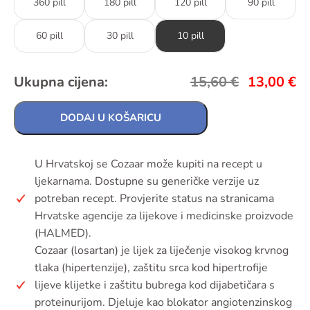
360 pill
180 pill
120 pill
90 pill
60 pill
30 pill
10 pill
Ukupna cijena:
15,60
€
13,00
€
DODAJ U KOŠARICU
U Hrvatskoj se Cozaar može kupiti na recept u
ljekarnama. Dostupne su generičke verzije uz
potreban recept. Provjerite status na stranicama
Hrvatske agencije za lijekove i medicinske proizvode
(HALMED).
Cozaar (losartan) je lijek za liječenje visokog krvnog
tlaka (hipertenzije), zaštitu srca kod hipertrofije
lijeve klijetke i zaštitu bubrega kod dijabetičara s
proteinurijom. Djeluje kao blokator angiotenzinskog