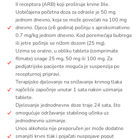
II receptora (ARB) koji proširuje krvne žile.
Uobičajena početna doza za odrasle je 50 mg
jednom dnevno, koja se može povećati na 100 mg
dnevno. Djeca (≥6 godina) počinju s aproksimativno
0.7 mg/kg jednom dnevno. Kod poremećaja bubrega
ili jetre počinje se nižom dozom (25 mg).
Uzima se oralno, u obliku tableta (comprimate
filmate) snage 25 mg, 50 mg ili 100 mg. Za
pedijatrijske pacijente moguća je suspenzija po
recepturnoj pripravi.
Terapijsko djelovanje na snižavanje krvnog tlaka
najčešće započinje unutar 1 sata nakon uzimanja
tablete.
Djelovanje jednodnevne doze traje 24 sata, što
omogućuje održavanje stabilnog učinka uz
jednodnevno uzimanje.
Unos alkohola nije preporučen jer može dodatno
smanjiti krvni tlak i pojačati nuspojave poput