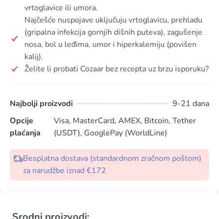
vrtoglavice ili umora.
Najčešće nuspojave uključuju vrtoglavicu, prehladu
(gripalna infekcija gornjih dišnih puteva), zagušenje
nosa, bol u leđima, umor i hiperkalemiju (povišen
kalij).
Želite li probati Cozaar bez recepta uz brzu isporuku?
Najbolji proizvodi
9-21 dana
Opcije
Visa, MasterCard, AMEX, Bitcoin, Tether
plaćanja
(USDT), GooglePay (WorldLine)
Besplatna dostava (standardnom zračnom poštom)
za narudžbe iznad €172
Srodni proizvodi: