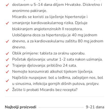
dostavom u 5–14 dana diljem Hrvatske. Diskretno i
anonimno pakiranje.
Micardis se koristi za liječenje hipertenzije i
smanjenje kardiovaskularnog rizika. Djeluje
blokiranjem angiotenzinskih II receptora.
Uobičajena doza za hipertenziju je 40 mg jednom
dnevno, a za kardiovaskularnu zaštitu 80 mg jednom
dnevno.
Oblik primjene: tableta za oralnu uporabu.
Početak djelovanja: unutar 1-2 sata nakon uzimanja.
Trajanje djelovanja: približno 24 sata.
Nemojte konzumirati alkohol tijekom liječenja.
Najčešće nuspojave: bol u leđima, začepljen nos, bol
u sinusima, infekcija gornjih dišnih putova, proljev.
Želite li probati Micardis bez recepta?
Najbolji proizvodi
9-21 dana