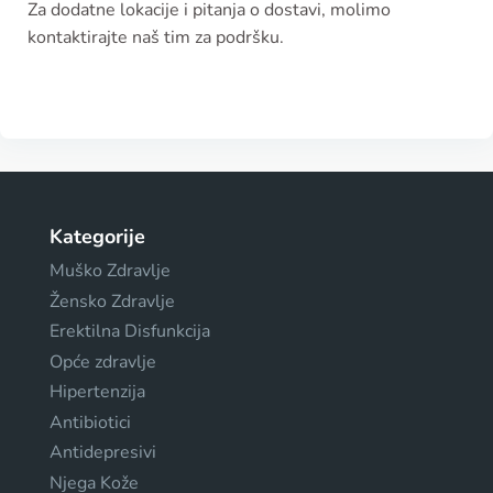
Za dodatne lokacije i pitanja o dostavi, molimo
kontaktirajte naš tim za podršku.
Kategorije
Muško Zdravlje
Žensko Zdravlje
Erektilna Disfunkcija
Opće zdravlje
Hipertenzija
Antibiotici
Antidepresivi
Njega Kože