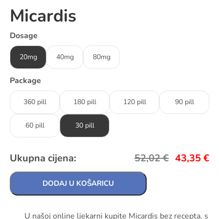
Micardis
Dosage
20mg
40mg
80mg
Package
360 pill
180 pill
120 pill
90 pill
60 pill
30 pill
Ukupna cijena:
52,02
€
43,35
€
DODAJ U KOŠARICU
U našoj online ljekarni kupite Micardis bez recepta, s