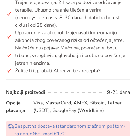
Trajanje djelovanja: 24 sata po dozi za održavanje
terapije. Ukupno trajanje liječenja varira
(neurocysticercosis: 8-30 dana, hidatidna bolest:
ciklusi od 28 dana).
Upozorenje za alkohol: Izbjegavati konzumaciju
alkohola zbog povećanog rizika od oštećenja jetre.
Najčešće nuspojave: Mučnina, povraćanje, bol u
trbuhu, vrtoglavica, glavobolja i prolazno povišenje
jetrenih enzima.
Želite li isprobati Albenzu bez recepta?
Najbolji proizvodi
9-21 dana
Opcije
Visa, MasterCard, AMEX, Bitcoin, Tether
plaćanja
(USDT), GooglePay (WorldLine)
Besplatna dostava (standardnom zračnom poštom)
za narudžbe iznad €172