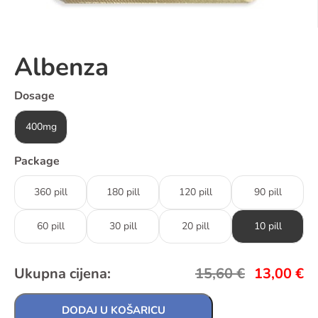
Albenza
Dosage
400mg
Package
360 pill
180 pill
120 pill
90 pill
60 pill
30 pill
20 pill
10 pill
Ukupna cijena:
15,60
€
13,00
€
DODAJ U KOŠARICU