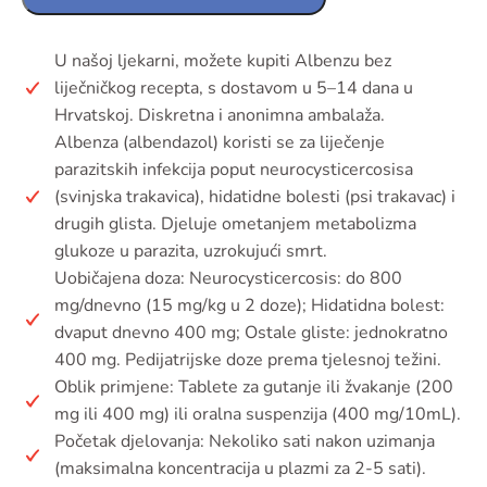
U našoj ljekarni, možete kupiti Albenzu bez
liječničkog recepta, s dostavom u 5–14 dana u
Hrvatskoj. Diskretna i anonimna ambalaža.
Albenza (albendazol) koristi se za liječenje
parazitskih infekcija poput neurocysticercosisa
(svinjska trakavica), hidatidne bolesti (psi trakavac) i
drugih glista. Djeluje ometanjem metabolizma
glukoze u parazita, uzrokujući smrt.
Uobičajena doza: Neurocysticercosis: do 800
mg/dnevno (15 mg/kg u 2 doze); Hidatidna bolest:
dvaput dnevno 400 mg; Ostale gliste: jednokratno
400 mg. Pedijatrijske doze prema tjelesnoj težini.
Oblik primjene: Tablete za gutanje ili žvakanje (200
mg ili 400 mg) ili oralna suspenzija (400 mg/10mL).
Početak djelovanja: Nekoliko sati nakon uzimanja
(maksimalna koncentracija u plazmi za 2-5 sati).