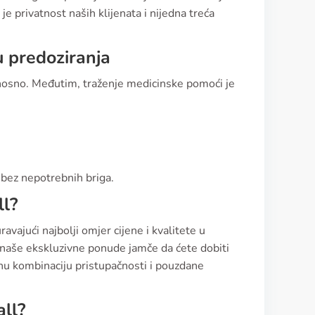
je privatnost naših klijenata i nijedna treća
ju predoziranja
onosno. Međutim, traženje medicinske pomoći je
m bez nepotrebnih briga.
ll?
ravajući najbolji omjer cijene i kvalitete u
 naše ekskluzivne ponude jamče da ćete dobiti
enu kombinaciju pristupačnosti i pouzdane
all?