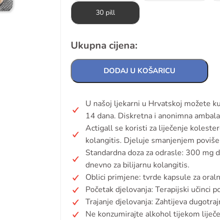
30 pill
Ukupna cijena:
DODAJ U KOŠARICU
U našoj ljekarni u Hrvatskoj možete ku
14 dana. Diskretna i anonimna ambala
Actigall se koristi za liječenje kolest
kolangitis. Djeluje smanjenjem povišeno
Standardna doza za odrasle: 300 mg 
dnevno za bilijarnu kolangitis.
Oblici primjene: tvrde kapsule za oral
Početak djelovanja: Terapijski učinci po
Trajanje djelovanja: Zahtijeva dugotra
Ne konzumirajte alkohol tijekom liječe