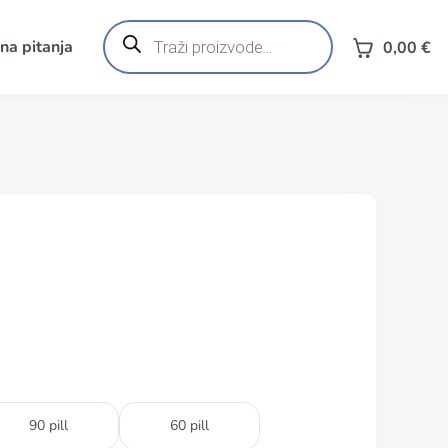
Products
search
na pitanja
0,00
€
90 pill
60 pill