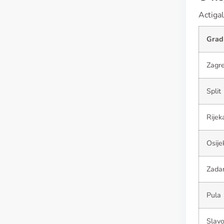
Actigal
Grad
Zagr
Split
Rijek
Osije
Zada
Pula
Slavo