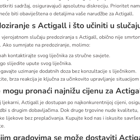
tkriti sadržaj, osiguravajući apsolutnu diskreciju. Prioritet nam 
neće biti obaviještena o detaljima vaše narudžbe za Actigall.
oziranje s Actigall i što učiniti u sluča
 vjerojatnom slučaju predoziranja s Actigall, obično nije smrt
o. Ako sumnjate na predoziranje, molimo:
h kontaktirajte svog liječnika za stručne savjete.
go slijedite upute svog liječnika.
egavajte uzimanje dodatnih doza bez konzultacije s liječnikom.
te, brza reakcija je ključna za učinkovito upravljanje situacijo
 mogu pronaći najnižu cijenu za Actiga
 ljekarni, Actigall je dostupan po najkonkurentnijoj cijeni, osigu
dbi s drugim dobavljačima. Dok druge trgovine nude kvalitetu,
e lijekove bez preplaćivanja. Kupujte kod nas i iskusite savrš
te.
jim gradovima se može dostaviti Actig