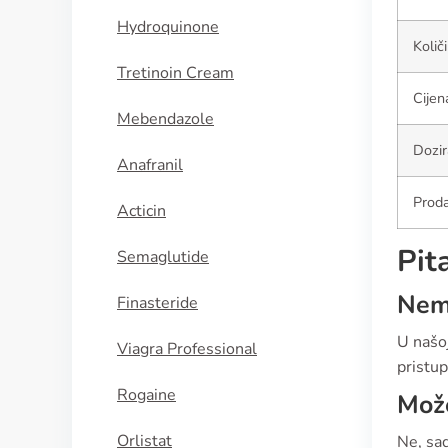
Hydroquinone
Količ
Tretinoin Cream
Cijen
Mebendazole
Dozir
Anafranil
Proda
Acticin
Pit
Semaglutide
Nema
Finasteride
U našoj
Viagra Professional
pristup
Rogaine
Može
Orlistat
Ne, sad