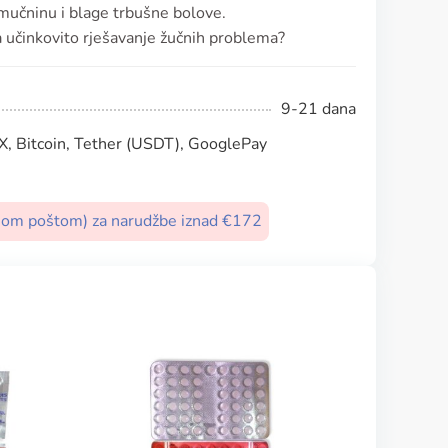
 mučninu i blage trbušne bolove.
za učinkovito rješavanje žučnih problema?
9-21 dana
, Bitcoin, Tether (USDT), GooglePay
nom poštom) za narudžbe iznad €172