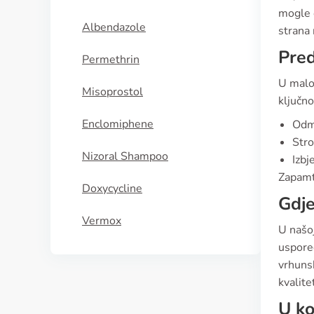
mogle o
Albendazole
strana 
Pred
Permethrin
U malo
Misoprostol
ključn
Enclomiphene
Odma
Stro
Nizoral Shampoo
Izbj
Zapamti
Doxycycline
Gdje
Vermox
U našoj
uspore
vrhunsk
kvalite
U ko