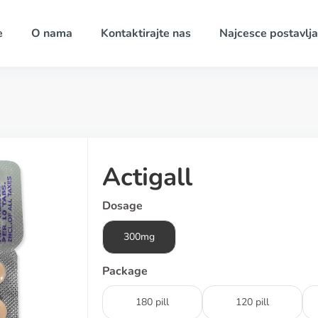
e
O nama
Kontaktirajte nas
Najcesce postavlja
Actigall
Dosage
300mg
Package
180 pill
120 pill