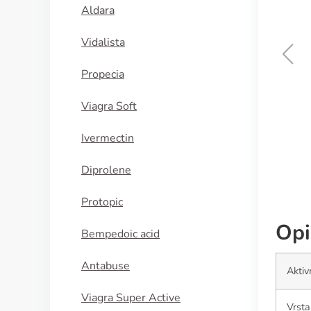
Aldara
Vidalista
Propecia
Betapace
Viagra Soft
KUPI SADA
Ivermectin
Diprolene
Protopic
Opi
Bempedoic acid
Antabuse
Aktiv
Viagra Super Active
Vrsta