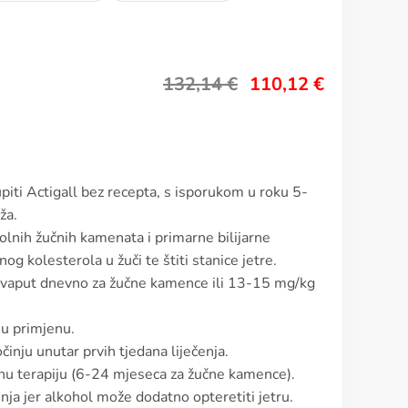
132,14
€
110,12
€
piti Actigall bez recepta, s isporukom u roku 5-
ža.
erolnih žučnih kamenata i primarne bilijarne
g kolesterola u žuči te štiti stanice jetre.
dvaput dnevno za žučne kamence ili 13-15 mg/kg
nu primjenu.
činju unutar prvih tjedana liječenja.
jnu terapiju (6-24 mjeseca za žučne kamence).
nja jer alkohol može dodatno opteretiti jetru.