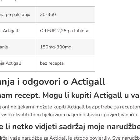
ina po pakiranju
30-360
a Actigall
Od EUR 2,25 po tableta
anje
150mg-300mg
ja Actigall
bez recepta
anja i odgovori o Actigall
m recept. Mogu li kupiti Actigall u vaš
 online ljekarni možete kupiti Actigall bez potrebe za recept
 visokokvalitetnim lijekovima na jednostavan i povjerljiv način.
 li netko vidjeti sadržaj moje narudžb
ržaj vaše narudžbe za Actigall je strogo povjerljiv. Sve narudžb