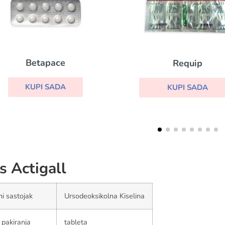
Isordil
Requip
KUPI SADA
KUPI SADA
s Actigall
ni sastojak
Ursodeoksikolna Kiselina
 pakiranja
tableta