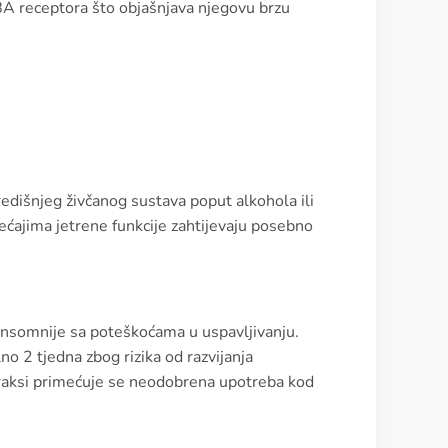
BA receptora što objašnjava njegovu brzu
dišnjeg živčanog sustava poput alkohola ili
ećajima jetrene funkcije zahtijevaju posebno
insomnije sa poteškoćama u uspavljivanju.
o 2 tjedna zbog rizika od razvijanja
praksi primećuje se neodobrena upotreba kod