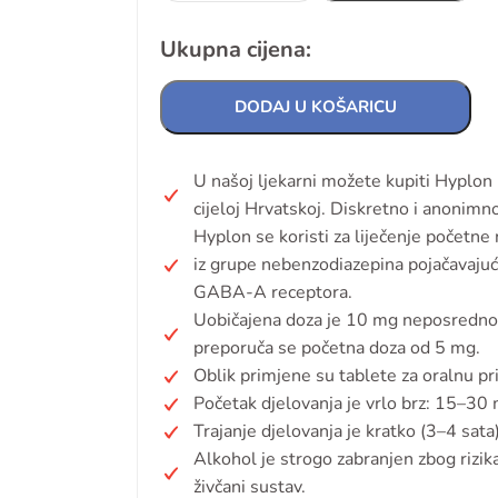
Ukupna cijena:
DODAJ U KOŠARICU
U našoj ljekarni možete kupiti Hyplon
cijeloj Hrvatskoj. Diskretno i anonimno
Hyplon se koristi za liječenje početne
iz grupe nebenzodiazepina pojačavajuć
GABA-A receptora.
Uobičajena doza je 10 mg neposredno pr
preporuča se početna doza od 5 mg.
Oblik primjene su tablete za oralnu pr
Početak djelovanja je vrlo brz: 15–30
Trajanje djelovanja je kratko (3–4 sata)
Alkohol je strogo zabranjen zbog rizik
živčani sustav.