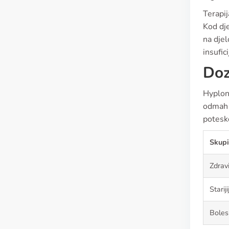
Terapi
Kod dje
na djel
insufic
Doz
Hyplon
odmah 
potesko
Skupi
Zdravi
Starij
Boles