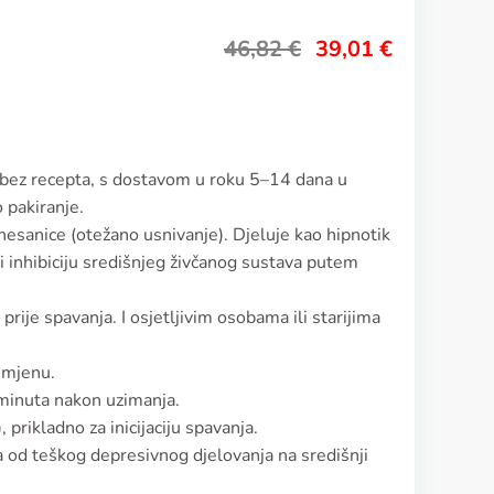
46,82
€
39,01
€
 bez recepta, s dostavom u roku 5–14 dana u
 pakiranje.
 nesanice (otežano usnivanje). Djeluje kao hipnotik
i inhibiciju središnjeg živčanog sustava putem
ije spavanja. I osjetljivim osobama ili starijima
imjenu.
 minuta nakon uzimanja.
, prikladno za inicijaciju spavanja.
a od teškog depresivnog djelovanja na središnji