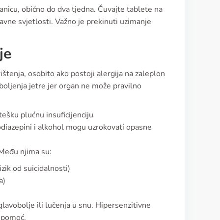
anicu, obično do dva tjedna. Čuvajte tablete na
avne svjetlosti. Važno je prekinuti uzimanje
je
štenja, osobito ako postoji alergija na zaleplon
boljenja jetre jer organ ne može pravilno
tešku plućnu insuficijenciju
odiazepini i alkohol mogu uzrokovati opasne
. Među njima su:
zik od suicidalnosti)
a)
avobolje ili lučenja u snu. Hipersenzitivne
u pomoć.