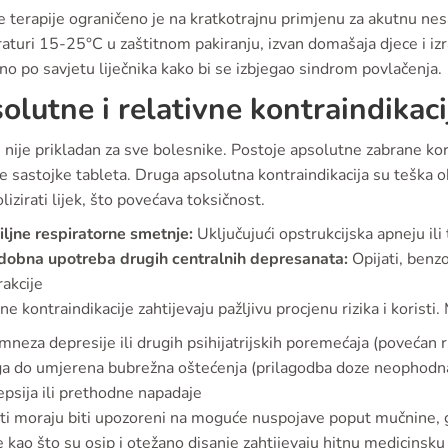
e terapije ograničeno je na kratkotrajnu primjenu za akutnu nes
turi 15-25°C u zaštitnom pakiranju, izvan domašaja djece i izr
o po savjetu liječnika kako bi se izbjegao sindrom povlačenja.
olutne i relativne kontraindikaci
nije prikladan za sve bolesnike. Postoje apsolutne zabrane kori
ge sastojke tableta. Druga apsolutna kontraindikacija su teška o
izirati lijek, što povećava toksičnost.
ljne respiratorne smetnje:
Uključujući opstrukcijska apneju ili 
dobna upotreba drugih centralnih depresanata:
Opijati, benz
rakcije
ne kontraindikacije zahtijevaju pažljivu procjenu rizika i koristi
neza depresije ili drugih psihijatrijskih poremećaja (povećan ri
a do umjerena bubrežna oštećenja (prilagodba doze neophodn
epsija ili prethodne napadaje
ti moraju biti upozoreni na moguće nuspojave poput mučnine, gl
e kao što su osip i otežano disanje zahtijevaju hitnu medicinsk