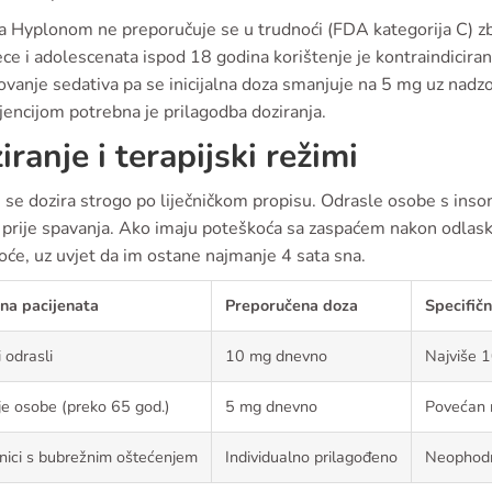
ja Hyplonom ne preporučuje se u trudnoći (FDA kategorija C) zb
ce i adolescenata ispod 18 godina korištenje je kontraindiciran
ovanje sedativa pa se inicijalna doza smanjuje na 5 mg uz nadzo
ijencijom potrebna je prilagodba doziranja.
iranje i terapijski režimi
 se dozira strogo po liječničkom propisu. Odrasle osobe s ins
prije spavanja. Ako imaju poteškoća sa zaspaćem nakon odlaska
će, uz uvjet da im ostane najmanje 4 sata sna.
na pacijenata
Preporučena doza
Specifič
 odrasli
10 mg dnevno
Najviše 1
ije osobe (preko 65 god.)
5 mg dnevno
Povećan r
nici s bubrežnim oštećenjem
Individualno prilagođeno
Neophodn