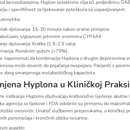
 od benzodiazepina, Hyplon selektivno cilja α1 podjedinicu GA
ciju i specifičnost za lijekovanje poteškoća sa uspavljivanjem.
okinetika:
tak djelovanja: 15-30 minuta nakon oralne primjene
abolizam: Uglavnom jetrenim enzimima CYP3A4
anje djelovanja: Kratko (1.5-2.5 sata)
inacija: Renalnim putem (>70%)
je napomenuti da kombinacija Hyplona s drugim depresivima sre
resiva može dovesti do pojačanja nuspojava. Pacijenti s porem
je zbog smanjenoga metabolitičkog kapaciteta.
mjena Hyplona u Kliničkoj Praksi
ne indikacije Hyplona obuhvaćaju kratkoročno liječenje akutne 
a agencija za lijekove i FDA odobrile su primjenu do maksimaln
ološke ovisnosti. Unatoč službenim preporukama, u kliničkoj 
nih poremećaja i kroničnih oblika nesanice.
sni aspekti: