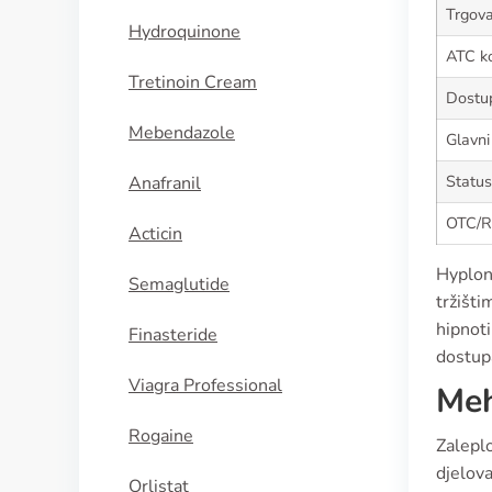
Trgova
Hydroquinone
ATC k
Tretinoin Cream
Dostup
Mebendazole
Glavni
Status
Anafranil
OTC/Rx
Acticin
Hyplon 
Semaglutide
tržišti
hipnoti
Finasteride
dostupa
Viagra Professional
Meh
Rogaine
Zalepl
djelov
Orlistat