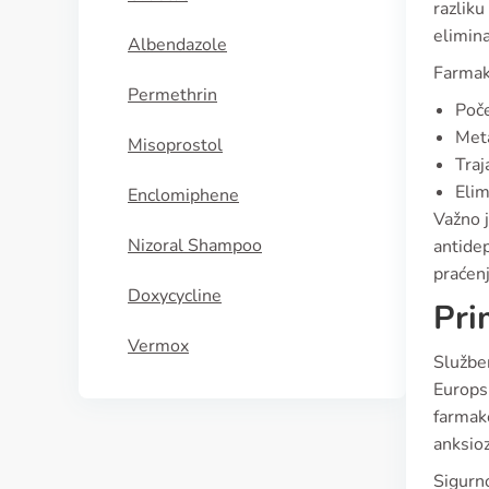
razliku
elimina
Albendazole
Farmak
Permethrin
Poče
Met
Misoprostol
Traj
Elim
Enclomiphene
Važno 
Nizoral Shampoo
antidep
praćen
Doxycycline
Pri
Vermox
Službe
Europsk
farmak
anksioz
Sigurno