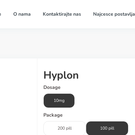
e
O nama
Kontaktirajte nas
Najcesce postavlja
Hyplon
Dosage
10mg
Package
200 pill
100 pill