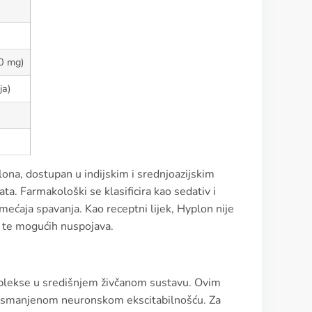
10 mg)
ja)
plona, dostupan u indijskim i srednjoazijskim
ta. Farmakološki se klasificira kao sedativ i
mećaja spavanja. Kao receptni lijek, Hyplon nije
e te mogućih nuspojava.
plekse u središnjem živčanom sustavu. Ovim
ra smanjenom neuronskom ekscitabilnošću. Za