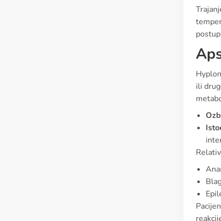
Trajanj
tempera
postupn
Aps
Hyplon 
ili dru
metabol
Ozbi
Isto
inte
Relativ
Anam
Blag
Epil
Pacijen
reakcij