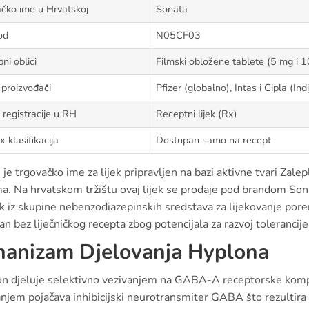
čko ime u Hrvatskoj
Sonata
od
N05CF03
ni oblici
Filmski obložene tablete (5 mg i 
 proizvođači
Pfizer (globalno), Intas i Cipla (Indi
 registracije u RH
Receptni lijek (Rx)
 klasifikacija
Dostupan samo na recept
je trgovačko ime za lijek pripravljen na bazi aktivne tvari Zale
ma. Na hrvatskom tržištu ovaj lijek se prodaje pod brandom Sona
k iz skupine nebenzodiazepinskih sredstava za lijekovanje pore
n bez liječničkog recepta zbog potencijala za razvoj tolerancij
anizam Djelovanja Hyplona
on djeluje selektivno vezivanjem na GABA-A receptorske kom
anjem pojačava inhibicijski neurotransmiter GABA što rezulti