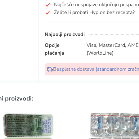
Najčešće nuspojave uključuju pospanost
Želite li probati Hyplon bez recepta?
Najbolji proizvodi
Opcije
Visa, MasterCard, AMEX
plaćanja
(WorldLine)
Besplatna dostava (standardnom zrač
i proizvodi: