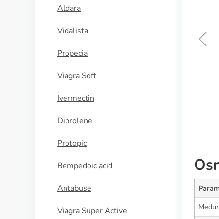
Aldara
Vidalista
Propecia
Oxybutynin
Viagra Soft
KUPI SADA
Ivermectin
Diprolene
Protopic
Osn
Bempedoic acid
Antabuse
Param
Međun
Viagra Super Active