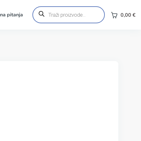
Products
search
na pitanja
0,00
€