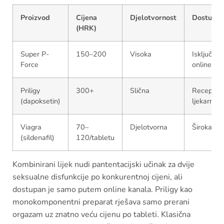
Proizvod
Cijena
Djelotvornost
Dostupno
(HRK)
Super P-
150–200
Visoka
Isključivo
Force
online
Priligy
300+
Slična
Recept u
(dapoksetin)
ljekarni
Viagra
70–
Djelotvorna
Široka
(sildenafil)
120/tabletu
Kombinirani lijek nudi pantentacijski učinak za dvije
seksualne disfunkcije po konkurentnoj cijeni, ali
dostupan je samo putem online kanala. Priligy kao
monokomponentni preparat rješava samo prerani
orgazam uz znatno veću cijenu po tableti. Klasična