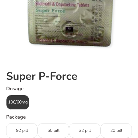
Super P-Force
Dosage
100/60mg
Package
92 pill
60 pill
32 pill
20 pill