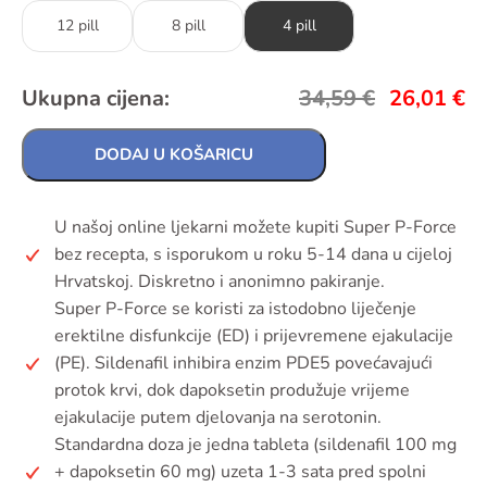
12 pill
8 pill
4 pill
Ukupna cijena:
34,59
€
26,01
€
DODAJ U KOŠARICU
U našoj online ljekarni možete kupiti Super P-Force
bez recepta, s isporukom u roku 5-14 dana u cijeloj
Hrvatskoj. Diskretno i anonimno pakiranje.
Super P-Force se koristi za istodobno liječenje
erektilne disfunkcije (ED) i prijevremene ejakulacije
(PE). Sildenafil inhibira enzim PDE5 povećavajući
protok krvi, dok dapoksetin produžuje vrijeme
ejakulacije putem djelovanja na serotonin.
Standardna doza je jedna tableta (sildenafil 100 mg
+ dapoksetin 60 mg) uzeta 1-3 sata pred spolni