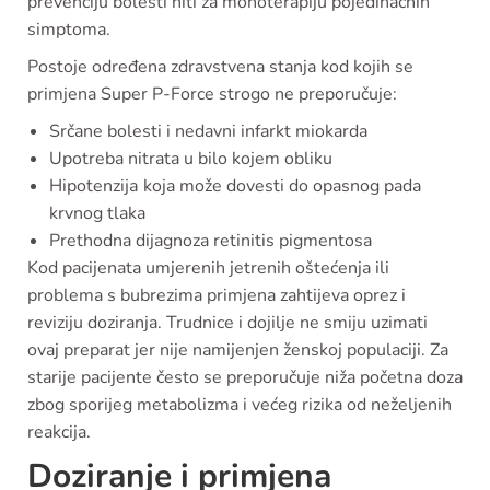
prevenciju bolesti niti za monoterapiju pojedinačnih
simptoma.
Postoje određena zdravstvena stanja kod kojih se
primjena Super P-Force strogo ne preporučuje:
Srčane bolesti i nedavni infarkt miokarda
Upotreba nitrata u bilo kojem obliku
Hipotenziја koja može dovesti do opasnog pada
krvnog tlaka
Prethodna dijagnoza retinitis pigmentosa
Kod pacijenata umjerenih jetrenih oštećenja ili
problema s bubrezima primjena zahtijeva oprez i
reviziju doziranja. Trudnice i dojilje ne smiju uzimati
ovaj preparat jer nije namijenjen ženskoj populaciji. Za
starije pacijente često se preporučuje niža početna doza
zbog sporijeg metabolizma i većeg rizika od neželjenih
reakcija.
Doziranje i primjena