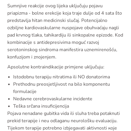
Sumnjive reakcije ovog lijeka uključuju pojavu
priapizma - bolne erekcije koja traje dulje od 4 sata što
predstavlja hitan medicinski slučaj. Potencijalno
ozbiljne kardiovaskularne nuspojave obuhvaćaju nagli
pad krvnog tlaka, tahikardiju ili sinkopalne epizode. Kod
kombinacije s antidepresivima moguć razvoj
serotoninskog sindroma manifestira uznemirenošću,
konfuzijom i znojenjem.
Apsolutne kontraindikacije primjene uključuju:
Istodobnu terapiju nitratima ili NO donatorima
Prethodnu preosjetljivost na bilo komponentu
formulacije
Nedavne cerebrovaskularne incidente
Teška srčana insuficijencija
Pojava nenadane gubitka vida ili sluha treba potaknuti
prekid terapije i neu odlaganu neurološku evaluaciju.
Tijekom terapije potrebno izbjegavati aktivnosti које