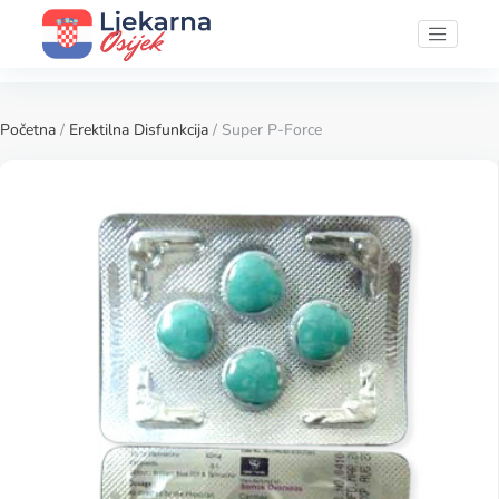
Početna
/
Erektilna Disfunkcija
/ Super P-Force