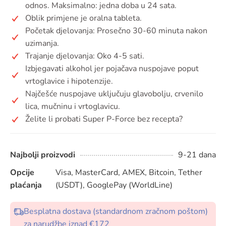
odnos. Maksimalno: jedna doba u 24 sata.
Oblik primjene je oralna tableta.
Početak djelovanja: Prosečno 30-60 minuta nakon
uzimanja.
Trajanje djelovanja: Oko 4-5 sati.
Izbjegavati alkohol jer pojačava nuspojave poput
vrtoglavice i hipotenzije.
Najčešće nuspojave uključuju glavobolju, crvenilo
lica, mučninu i vrtoglavicu.
Želite li probati Super P-Force bez recepta?
Najbolji proizvodi
9-21 dana
Opcije
Visa, MasterCard, AMEX, Bitcoin, Tether
plaćanja
(USDT), GooglePay (WorldLine)
Besplatna dostava (standardnom zračnom poštom)
za narudžbe iznad €172