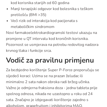
kod korisnika starijih od 60 godina
Manji terapijski odgovor kod bolesnika s teškom
pretilošću (BMI >35)
Veći rizik od interakcija kod pacijenata s
metaboličkim sindromom
Novi farmakoelektrokardiogramski testovi ukazuju na
promjene u QT intervalu kod kroničnih korisnika.
Pozornost se usmjerava na potrebu redovitog nadzora
krvnog tlaka i funkcije srca.
Vodič za pravilnu primjenu
Za bezbjedno korištenje Super P-Force preporučuju se
sljedeći koraci: Uzima se na prazan želudac ili
minimalno 2 sata nakon obroka radi bržeg učinka.
Važno je odmjerna fraksiona doza - jedna tableta prije
spolnog odnosa, nikada ne uzastopno u roku od 24
sata. Značajno je izbjegavati korištenje zajedno s
alkoholom, grapefruitom i inhibitorima MAO.