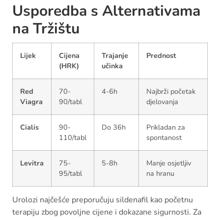
Usporedba s Alternativama
na Tržištu
Lijek
Cijena
Trajanje
Prednost
(HRK)
učinka
Red
70-
4-6h
Najbrži početak
Viagra
90/tabl
djelovanja
Cialis
90-
Do 36h
Prikladan za
110/tabl
spontanost
Levitra
75-
5-8h
Manje osjetljiv
95/tabl
na hranu
Urolozi najčešće preporučuju sildenafil kao početnu
terapiju zbog povoljne cijene i dokazane sigurnosti. Za