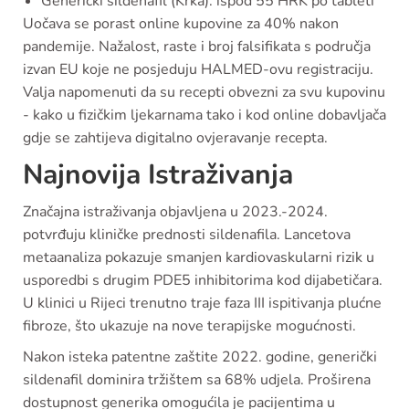
Generički sildenafil (Krka): ispod 55 HRK po tableti
Uočava se porast online kupovine za 40% nakon
pandemije. Nažalost, raste i broj falsifikata s područja
izvan EU koje ne posjeduju HALMED-ovu registraciju.
Valja napomenuti da su recepti obvezni za svu kupovinu
- kako u fizičkim ljekarnama tako i kod online dobavljača
gdje se zahtijeva digitalno ovjeravanje recepta.
Najnovija Istraživanja
Značajna istraživanja objavljena u 2023.-2024.
potvrđuju kliničke prednosti sildenafila. Lancetova
metaanaliza pokazuje smanjen kardiovaskularni rizik u
usporedbi s drugim PDE5 inhibitorima kod dijabetičara.
U klinici u Rijeci trenutno traje faza III ispitivanja plućne
fibroze, što ukazuje na nove terapijske mogućnosti.
Nakon isteka patentne zaštite 2022. godine, generički
sildenafil dominira tržištem sa 68% udjela. Proširena
dostupnost generika omogućila je pacijentima u