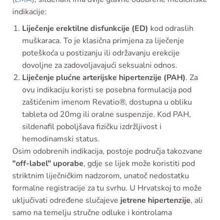
indikacije:
Liječenje erektilne disfunkcije (ED)
kod odraslih
muškaraca. To je klasična primjena za liječenje
poteškoća u postizanju ili održavanju erekcije
dovoljne za zadovoljavajući seksualni odnos.
Liječenje plućne arterijske hipertenzije (PAH)
. Za
ovu indikaciju koristi se posebna formulacija pod
zaštićenim imenom Revatio®, dostupna u obliku
tableta od 20mg ili oralne suspenzije. Kod PAH,
sildenafil poboljšava fizičku izdržljivost i
hemodinamski status.
Osim odobrenih indikacija, postoje područja takozvane
"off-label" uporabe
, gdje se lijek može koristiti pod
striktnim liječničkim nadzorom, unatoč nedostatku
formalne registracije za tu svrhu. U Hrvatskoj to može
uključivati određene slučajeve
jetrene hipertenzije
, ali
samo na temelju stručne odluke i kontrolama