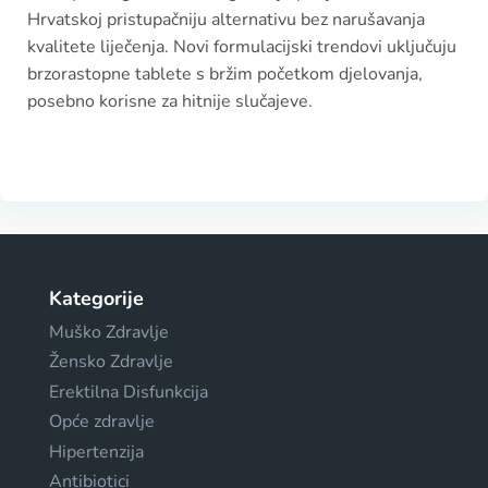
Hrvatskoj pristupačniju alternativu bez narušavanja
kvalitete liječenja. Novi formulacijski trendovi uključuju
brzorastopne tablete s bržim početkom djelovanja,
posebno korisne za hitnije slučajeve.
Kategorije
Muško Zdravlje
Žensko Zdravlje
Erektilna Disfunkcija
Opće zdravlje
Hipertenzija
Antibiotici