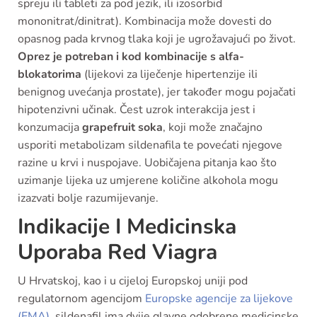
spreju ili tableti za pod jezik, ili izosorbid
mononitrat/dinitrat). Kombinacija može dovesti do
opasnog pada krvnog tlaka koji je ugrožavajući po život.
Oprez je potreban i kod kombinacije s alfa-
blokatorima
(lijekovi za liječenje hipertenzije ili
benignog uvećanja prostate), jer također mogu pojačati
hipotenzivni učinak. Čest uzrok interakcija jest i
konzumacija
grapefruit soka
, koji može značajno
usporiti metabolizam sildenafila te povećati njegove
razine u krvi i nuspojave. Uobičajena pitanja kao što
uzimanje lijeka uz umjerene količine alkohola mogu
izazvati bolje razumijevanje.
Indikacije I Medicinska
Uporaba Red Viagra
U Hrvatskoj, kao i u cijeloj Europskoj uniji pod
regulatornom agencijom
Europske agencije za lijekove
(EMA)
, sildenafil ima dvije glavne odobrene medicinske