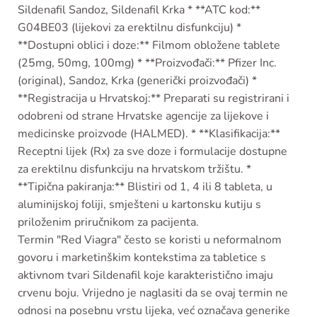
Sildenafil Sandoz, Sildenafil Krka * **ATC kod:**
G04BE03 (lijekovi za erektilnu disfunkciju) *
**Dostupni oblici i doze:** Filmom obložene tablete
(25mg, 50mg, 100mg) * **Proizvođači:** Pfizer Inc.
(original), Sandoz, Krka (generički proizvođači) *
**Registracija u Hrvatskoj:** Preparati su registrirani i
odobreni od strane Hrvatske agencije za lijekove i
medicinske proizvode (HALMED). * **Klasifikacija:**
Receptni lijek (Rx) za sve doze i formulacije dostupne
za erektilnu disfunkciju na hrvatskom tržištu. *
**Tipična pakiranja:** Blistiri od 1, 4 ili 8 tableta, u
aluminijskoj foliji, smješteni u kartonsku kutiju s
priloženim priručnikom za pacijenta.
Termin "Red Viagra" često se koristi u neformalnom
govoru i marketinškim kontekstima za tabletice s
aktivnom tvari Sildenafil koje karakteristično imaju
crvenu boju. Vrijedno je naglasiti da se ovaj termin ne
odnosi na posebnu vrstu lijeka, već označava generike