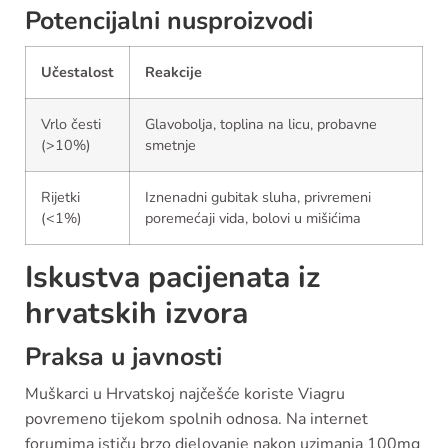
Potencijalni nusproizvodi
Učestalost
Reakcije
Vrlo česti
Glavobolja, toplina na licu, probavne
(>10%)
smetnje
Rijetki
Iznenadni gubitak sluha, privremeni
(<1%)
poremećaji vida, bolovi u mišićima
Iskustva pacijenata iz
hrvatskih izvora
Praksa u javnosti
Muškarci u Hrvatskoj najčešće koriste Viagru
povremeno tijekom spolnih odnosa. Na internet
forumima ističu brzo djelovanje nakon uzimanja 100mg