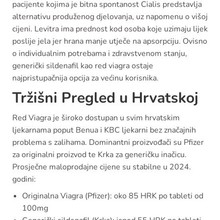
pacijente kojima je bitna spontanost Cialis predstavlja
alternativu produženog djelovanja, uz napomenu o višoj
cijeni. Levitra ima prednost kod osoba koje uzimaju lijek
poslije jela jer hrana manje utječe na apsorpciju. Ovisno
o individualnim potrebama i zdravstvenom stanju,
generički sildenafil kao red viagra ostaje
najpristupačnija opcija za većinu korisnika.
Tržišni Pregled u Hrvatskoj
Red Viagra je široko dostupan u svim hrvatskim
ljekarnama poput Benua i KBC ljekarni bez značajnih
problema s zalihama. Dominantni proizvođači su Pfizer
za originalni proizvod te Krka za generičku inačicu.
Prosječne maloprodajne cijene su stabilne u 2024.
godini:
Originalna Viagra (Pfizer): oko 85 HRK po tableti od
100mg