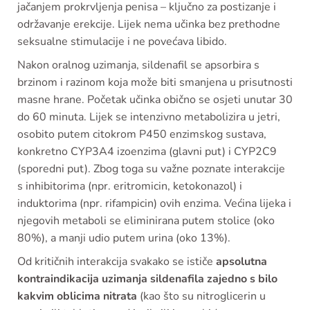
jačanjem prokrvljenja penisa – ključno za postizanje i
održavanje erekcije. Lijek nema učinka bez prethodne
seksualne stimulacije i ne povećava libido.
Nakon oralnog uzimanja, sildenafil se apsorbira s
brzinom i razinom koja može biti smanjena u prisutnosti
masne hrane. Početak učinka obično se osjeti unutar 30
do 60 minuta. Lijek se intenzivno metabolizira u jetri,
osobito putem citokrom P450 enzimskog sustava,
konkretno CYP3A4 izoenzima (glavni put) i CYP2C9
(sporedni put). Zbog toga su važne poznate interakcije
s inhibitorima (npr. eritromicin, ketokonazol) i
induktorima (npr. rifampicin) ovih enzima. Većina lijeka i
njegovih metaboli se eliminirana putem stolice (oko
80%), a manji udio putem urina (oko 13%).
Od kritičnih interakcija svakako se ističe
apsolutna
kontraindikacija uzimanja sildenafila zajedno s bilo
kakvim oblicima nitrata
(kao što su nitroglicerin u