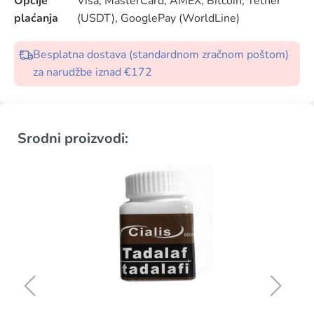
Opcije
Visa, MasterCard, AMEX, Bitcoin, Tether
plaćanja
(USDT), GooglePay (WorldLine)
Besplatna dostava (standardnom zračnom poštom)
za narudžbe iznad €172
Srodni proizvodi: