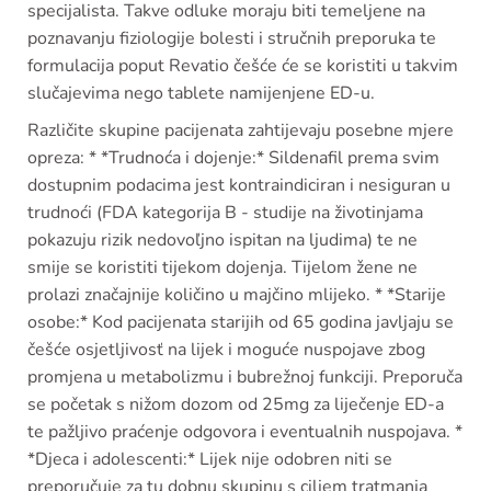
specijalista. Takve odluke moraju biti temeljene na
poznavanju fiziologije bolesti i stručnih preporuka te
formulacija poput Revatio češće će se koristiti u takvim
slučajevima nego tablete namijenjene ED-u.
Različite skupine pacijenata zahtijevaju posebne mjere
opreza: * *Trudnoća i dojenje:* Sildenafil prema svim
dostupnim podacima jest kontraindiciran i nesiguran u
trudnoći (FDA kategorija B - studije na životinjama
pokazuju rizik nedovoľjno ispitan na ljudima) te ne
smije se koristiti tijekom dojenja. Tijelom žene ne
prolazi značajnije količino u majčino mlijeko. * *Starije
osobe:* Kod pacijenata starijih od 65 godina javljaju se
češće osjetljivosť na lijek i moguće nuspojave zbog
promjena u metabolizmu i bubrežnoj funkciji. Preporuča
se početak s nižom dozom od 25mg za liječenje ED-a
te pažljivo praćenje odgovora i eventualnih nuspojava. *
*Djeca i adolescenti:* Lijek nije odobren niti se
preporučuje za tu dobnu skupinu s ciljem tratmanja