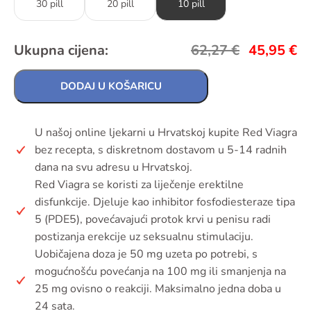
30 pill
20 pill
10 pill
Ukupna cijena:
62,27
€
45,95
€
DODAJ U KOŠARICU
U našoj online ljekarni u Hrvatskoj kupite Red Viagra
bez recepta, s diskretnom dostavom u 5-14 radnih
dana na svu adresu u Hrvatskoj.
Red Viagra se koristi za liječenje erektilne
disfunkcije. Djeluje kao inhibitor fosfodiesteraze tipa
5 (PDE5), povećavajući protok krvi u penisu radi
postizanja erekcije uz seksualnu stimulaciju.
Uobičajena doza je 50 mg uzeta po potrebi, s
mogućnošću povećanja na 100 mg ili smanjenja na
25 mg ovisno o reakciji. Maksimalno jedna doba u
24 sata.