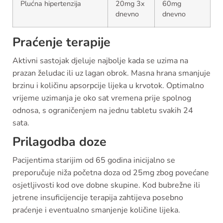
Plućna hipertenzija
20mg 3x
60mg
dnevno
dnevno
Praćenje terapije
Aktivni sastojak djeluje najbolje kada se uzima na
prazan želudac ili uz lagan obrok. Masna hrana smanjuje
brzinu i količinu apsorpcije lijeka u krvotok. Optimalno
vrijeme uzimanja je oko sat vremena prije spolnog
odnosa, s ograničenjem na jednu tabletu svakih 24
sata.
Prilagodba doze
Pacijentima starijim od 65 godina inicijalno se
preporučuje niža početna doza od 25mg zbog povećane
osjetljivosti kod ove dobne skupine. Kod bubrežne ili
jetrene insuficijencije terapija zahtijeva posebno
praćenje i eventualno smanjenje količine lijeka.