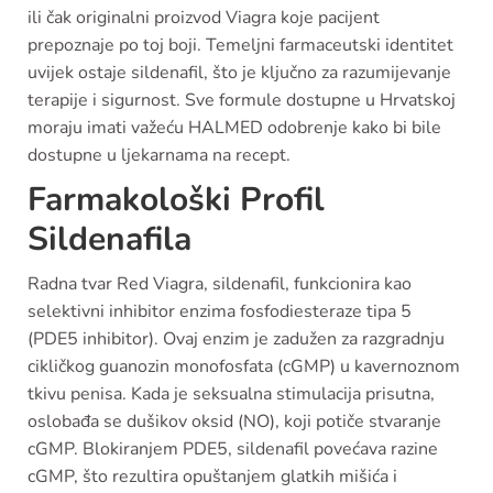
ili čak originalni proizvod Viagra koje pacijent
prepoznaje po toj boji. Temeljni farmaceutski identitet
uvijek ostaje sildenafil, što je ključno za razumijevanje
terapije i sigurnost. Sve formule dostupne u Hrvatskoj
moraju imati važeću HALMED odobrenje kako bi bile
dostupne u ljekarnama na recept.
Farmakološki Profil
Sildenafila
Radna tvar Red Viagra, sildenafil, funkcionira kao
selektivni inhibitor enzima fosfodiesteraze tipa 5
(PDE5 inhibitor). Ovaj enzim je zadužen za razgradnju
cikličkog guanozin monofosfata (cGMP) u kavernoznom
tkivu penisa. Kada je seksualna stimulacija prisutna,
oslobađa se dušikov oksid (NO), koji potiče stvaranje
cGMP. Blokiranjem PDE5, sildenafil povećava razine
cGMP, što rezultira opuštanjem glatkih mišića i