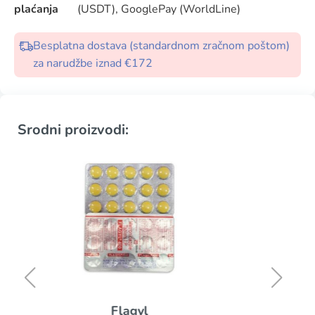
plaćanja
(USDT), GooglePay (WorldLine)
Besplatna dostava (standardnom zračnom poštom)
za narudžbe iznad €172
Srodni proizvodi:
Noroxin