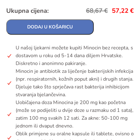
Ukupna cijena:
68,67
€
57,22
€
DODAJ U KOŠARICU
U našoj ljekarni možete kupiti Minocin bez recepta, s
dostavom u roku od 5-14 dana diljem Hrvatske.
Diskretno i anonimno pakiranje.
Minocin je antibiotik za liječenje bakterijskih infekcija
(npr. respiratornih, kožnih poput akni) i drugih stanja.
Djeluje tako što sprječava rast bakterija inhibicijom
stvaranja bjelančevina.
Uobičajena doza Minocina je 200 mg kao početna
(može se podijeliti u dvije doze u razmaku od 1 sata),
zatim 100 mg svakih 12 sati. Za akne: 50-100 mg
jednom ili dvaput dnevno.
Oblik primjene su oralne kapsule ili tablete, ovisno o