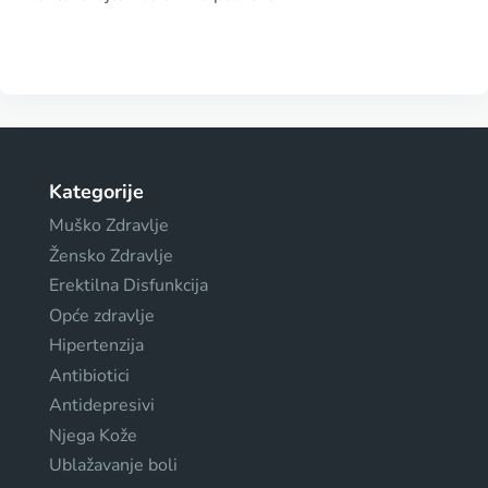
Kategorije
Muško Zdravlje
Žensko Zdravlje
Erektilna Disfunkcija
Opće zdravlje
Hipertenzija
Antibiotici
Antidepresivi
Njega Kože
Ublažavanje boli