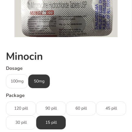
Minocin
Dosage
100mg
50mg
Package
120 pill
90 pill
60 pill
45 pill
30 pill
15 pill