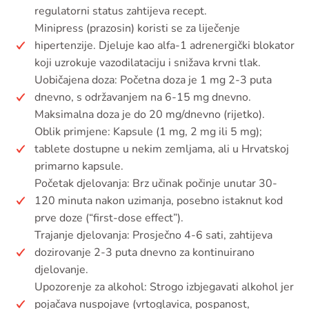
regulatorni status zahtijeva recept.
Minipress (prazosin) koristi se za liječenje
hipertenzije. Djeluje kao alfa-1 adrenergički blokator
koji uzrokuje vazodilataciju i snižava krvni tlak.
Uobičajena doza: Početna doza je 1 mg 2-3 puta
dnevno, s održavanjem na 6-15 mg dnevno.
Maksimalna doza je do 20 mg/dnevno (rijetko).
Oblik primjene: Kapsule (1 mg, 2 mg ili 5 mg);
tablete dostupne u nekim zemljama, ali u Hrvatskoj
primarno kapsule.
Početak djelovanja: Brz učinak počinje unutar 30-
120 minuta nakon uzimanja, posebno istaknut kod
prve doze (“first-dose effect”).
Trajanje djelovanja: Prosječno 4-6 sati, zahtijeva
dozirovanje 2-3 puta dnevno za kontinuirano
djelovanje.
Upozorenje za alkohol: Strogo izbjegavati alkohol jer
pojačava nuspojave (vrtoglavica, pospanost,