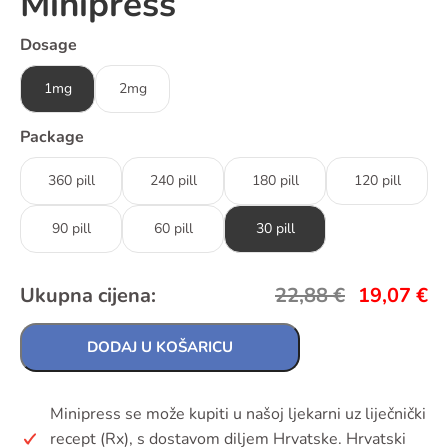
Minipress
Dosage
1mg
2mg
Package
360 pill
240 pill
180 pill
120 pill
90 pill
60 pill
30 pill
Ukupna cijena:
22,88
€
19,07
€
DODAJ U KOŠARICU
Minipress se može kupiti u našoj ljekarni uz liječnički
recept (Rx), s dostavom diljem Hrvatske. Hrvatski