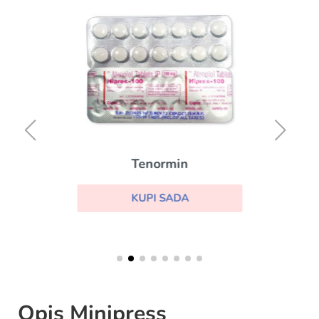
Tenormin
KUPI SADA
Opis Minipress