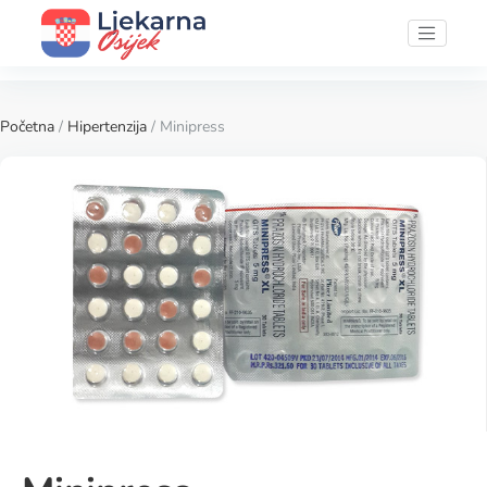
Početna
/
Hipertenzija
/ Minipress