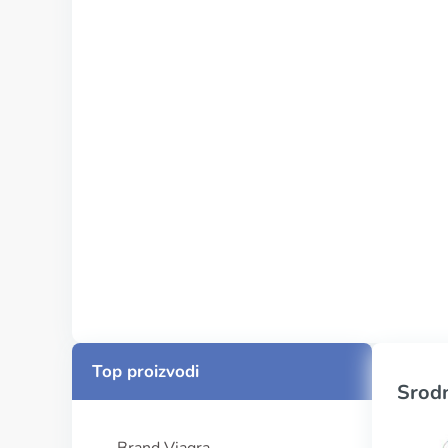
Top proizvodi
Srodn