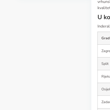
vrhunsk
kvalite
U ko
Inderal
Grad
Zagr
Split
Rijek
Osije
Zada