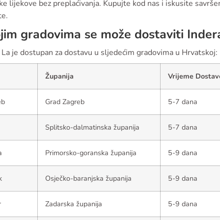
e lijekove bez preplaćivanja. Kupujte kod nas i iskusite savrš
te.
jim gradovima se može dostaviti Inder
 La je dostupan za dostavu u sljedećim gradovima u Hrvatskoj:
Županija
Vrijeme Dostav
eb
Grad Zagreb
5-7 dana
Splitsko-dalmatinska županija
5-7 dana
a
Primorsko-goranska županija
5-9 dana
k
Osječko-baranjska županija
5-9 dana
r
Zadarska županija
5-9 dana