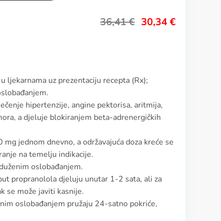
36,41
€
30,34
€
 u ljekarnama uz prezentaciju recepta (Rx);
oslobađanjem.
iječenje hipertenzije, angine pektorisa, aritmija,
mora, a djeluje blokiranjem beta-adrenergičkih
80 mg jednom dnevno, a održavajuća doza kreće se
nje na temelju indikacije.
roduženim oslobađanjem.
ut propranolola djeluju unutar 1-2 sata, ali za
k se može javiti kasnije.
ženim oslobađanjem pružaju 24-satno pokriće,