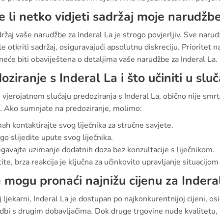
 li netko vidjeti sadržaj moje narudžb
ržaj vaše narudžbe za Inderal La je strogo povjerljiv. Sve naru
e otkriti sadržaj, osiguravajući apsolutnu diskreciju. Prioritet n
neće biti obaviještena o detaljima vaše narudžbe za Inderal La.
oziranje s Inderal La i što učiniti u slu
 vjerojatnom slučaju predoziranja s Inderal La, obično nije sm
o. Ako sumnjate na predoziranje, molimo:
h kontaktirajte svog liječnika za stručne savjete.
go slijedite upute svog liječnika.
egavajte uzimanje dodatnih doza bez konzultacije s liječnikom.
te, brza reakcija je ključna za učinkovito upravljanje situacijo
 mogu pronaći najnižu cijenu za Indera
 ljekarni, Inderal La je dostupan po najkonkurentnijoj cijeni, osi
dbi s drugim dobavljačima. Dok druge trgovine nude kvalitetu,