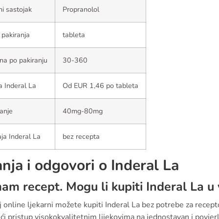
ni sastojak
Propranolol
 pakiranja
tableta
ina po pakiranju
30-360
a Inderal La
Od EUR 1,46 po tableta
anje
40mg-80mg
ja Inderal La
bez recepta
anja i odgovori o Inderal La
m recept. Mogu li kupiti Inderal La u v
j online ljekarni možete kupiti Inderal La bez potrebe za rece
ći pristup visokokvalitetnim lijekovima na jednostavan i povjerlj