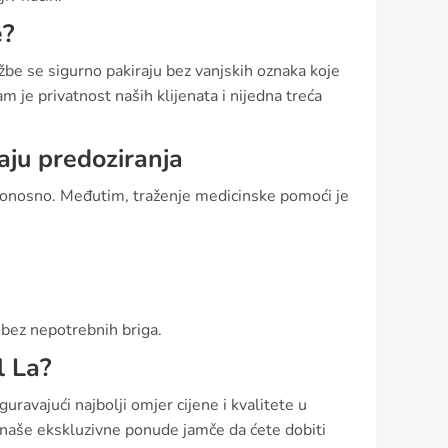
e?
džbe se sigurno pakiraju bez vanjskih oznaka koje
am je privatnost naših klijenata i nijedna treća
čaju predoziranja
rtonosno. Međutim, traženje medicinske pomoći je
m bez nepotrebnih briga.
l La?
guravajući najbolji omjer cijene i kvalitete u
 naše ekskluzivne ponude jamče da ćete dobiti