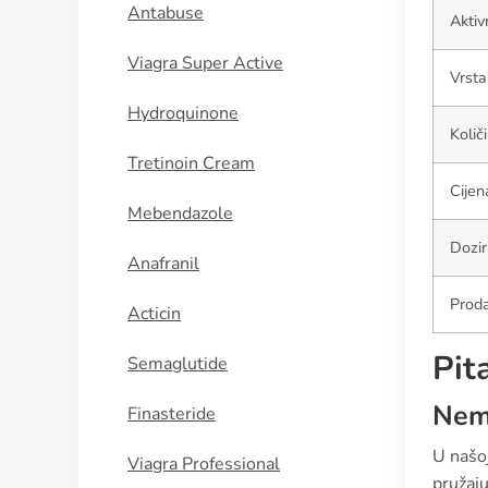
Antabuse
Aktiv
Viagra Super Active
Vrsta
Hydroquinone
Količ
Tretinoin Cream
Cijen
Mebendazole
Dozir
Anafranil
Proda
Acticin
Pit
Semaglutide
Nema
Finasteride
U našo
Viagra Professional
pružaju