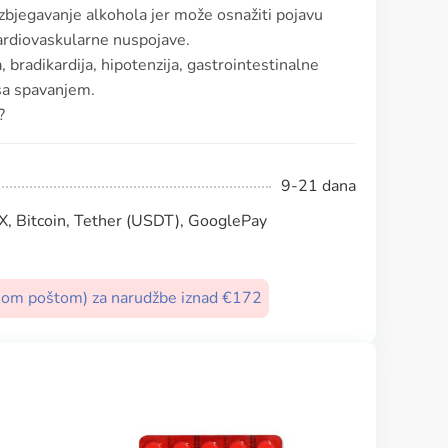
zbjegavanje alkohola jer može osnažiti pojavu
kardiovaskularne nuspojave.
 bradikardija, hipotenzija, gastrointestinalne
sa spavanjem.
?
9-21 dana
, Bitcoin, Tether (USDT), GooglePay
nom poštom) za narudžbe iznad €172