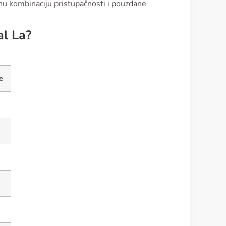
enu kombinaciju pristupačnosti i pouzdane
al La?
e