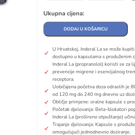
Ukupna cijena:
DODAJ U KOŠARICU
U Hrvatskoj, Inderal La se može kupiti
dostupno u kapsulama s produženim 
Inderal La (propranolol) koristi se za l
prevencije migrene i esencijalnog tre
receptora.
Uobičajena početna doza odraslih je 
od 120 mg do 240 mg dnevno uz dozira
Obličje primjene: oralne kapsule s p
Početak djelovanja: Beta-blokatori pop
Inderal La (prošireno otpuštanje) učina
Trajanje djelovanja: Kapsule s produ
omogućujući jednodnevno doziranje.