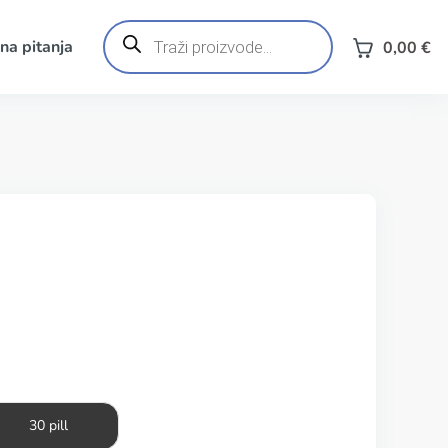
Products
search
na pitanja
0,00
€
30 pill