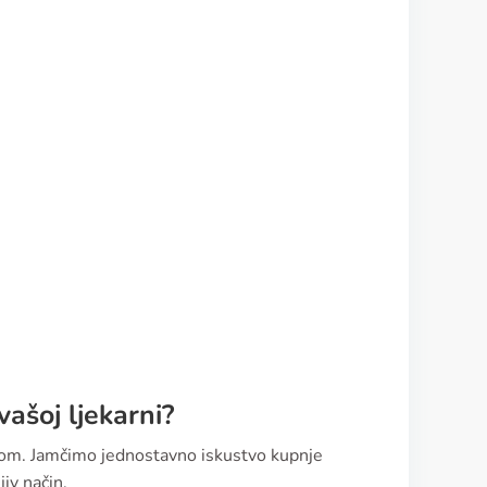
ašoj ljekarni?
ptom. Jamčimo jednostavno iskustvo kupnje
iv način.