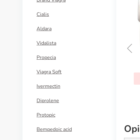
Brand Viagra
Cialis
Aldara
Vidalista
Propecia
Trandate
Viagra Soft
KUPI SADA
Ivermectin
Diprolene
Protopic
Opi
Bempedoic acid