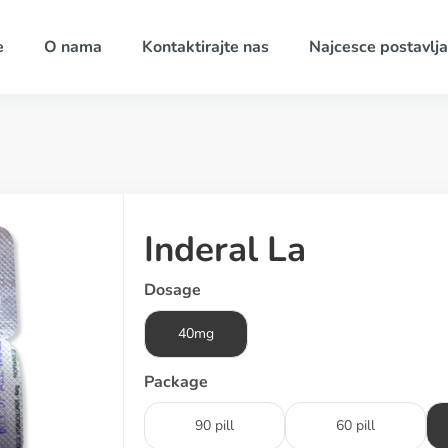
e
O nama
Kontaktirajte nas
Najcesce postavlja
Inderal La
Dosage
40mg
Package
90 pill
60 pill