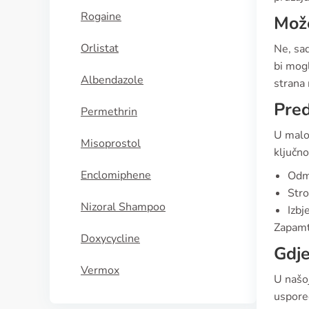
Rogaine
Može
Orlistat
Ne, sad
bi mogl
Albendazole
strana 
Pred
Permethrin
U malo
Misoprostol
ključn
Enclomiphene
Odma
Stro
Nizoral Shampoo
Izbj
Zapamti
Doxycycline
Gdje
Vermox
U našoj
uspore