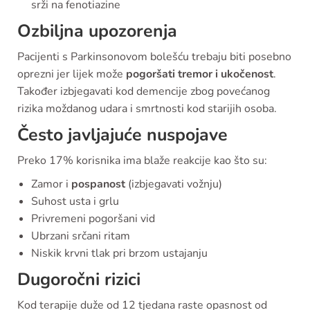
srži na fenotiazine
Ozbiljna upozorenja
Pacijenti s Parkinsonovom bolešću trebaju biti posebno
oprezni jer lijek može
pogoršati tremor i ukočenost
.
Također izbjegavati kod demencije zbog povećanog
rizika moždanog udara i smrtnosti kod starijih osoba.
Često javljajuće nuspojave
Preko 17% korisnika ima blaže reakcije kao što su:
Zamor i
pospanost
(izbjegavati vožnju)
Suhost usta i grlu
Privremeni pogoršani vid
Ubrzani srčani ritam
Niskik krvni tlak pri brzom ustajanju
Dugoročni rizici
Kod terapije duže od 12 tjedana raste opasnost od