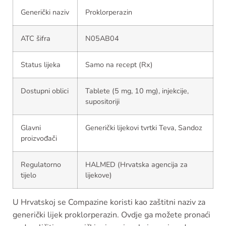
Generički naziv
Proklorperazin
ATC šifra
N05AB04
Status lijeka
Samo na recept (Rx)
Dostupni oblici
Tablete (5 mg, 10 mg), injekcije,
supositoriji
Glavni
Generički lijekovi tvrtki Teva, Sandoz
proizvođači
Regulatorno
HALMED (Hrvatska agencija za
tijelo
lijekove)
U Hrvatskoj se Compazine koristi kao zaštitni naziv za
generički lijek proklorperazin. Ovdje ga možete pronaći