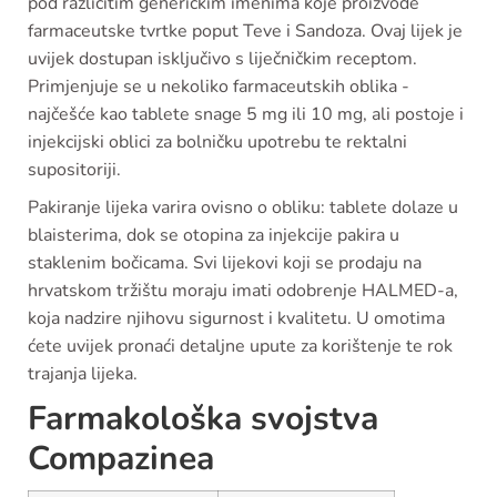
pod različitim generičkim imenima koje proizvode
farmaceutske tvrtke poput Teve i Sandoza. Ovaj lijek je
uvijek dostupan isključivo s liječničkim receptom.
Primjenjuje se u nekoliko farmaceutskih oblika -
najčešće kao tablete snage 5 mg ili 10 mg, ali postoje i
injekcijski oblici za bolničku upotrebu te rektalni
supositoriji.
Pakiranje lijeka varira ovisno o obliku: tablete dolaze u
blaisterima, dok se otopina za injekcije pakira u
staklenim bočicama. Svi lijekovi koji se prodaju na
hrvatskom tržištu moraju imati odobrenje HALMED-a,
koja nadzire njihovu sigurnost i kvalitetu. U omotima
ćete uvijek pronaći detaljne upute za korištenje te rok
trajanja lijeka.
Farmakološka svojstva
Compazinea