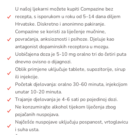
U našoj ljekarni možete kupiti Compazine bez
recepta, s isporukom u roku od 5–14 dana diljem
Hrvatske. Diskretno i anonimno pakiranje.
Compazine se koristi za liječenje mučnine,
povraćanja, anksioznosti i psihoze. Djeluje kao
antagonist dopaminskih receptora u mozgu.
Uobičajena doza je 5-10 mg oralno tri do četiri puta
dnevno ovisno o dijagnozi.
Oblik primjene uključuje tablete, supozitorije, sirup
ili injekcije.
Početak djelovanja: oralno 30-60 minuta, injekcijom
unutar 10-20 minuta.
Trajanje djelovanja je 4-6 sati po pojedinoj dozi.
Ne konzumirajte alkohol tijekom liječenja zbog
pojačanih nuspojava.
Najčešće nuspojave uključuju pospanost, vrtoglavicu
i suha usta.