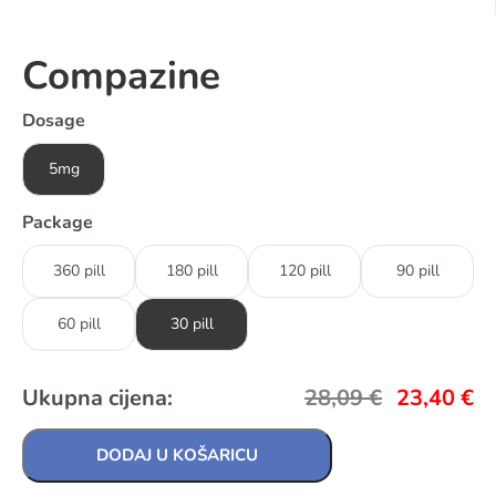
Compazine
Dosage
5mg
Package
360 pill
180 pill
120 pill
90 pill
60 pill
30 pill
Ukupna cijena:
28,09
€
23,40
€
DODAJ U KOŠARICU