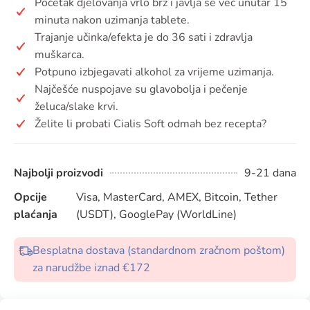
Početak djelovanja vrlo brz i javlja se već unutar 15
minuta nakon uzimanja tablete.
Trajanje učinka/efekta je do 36 sati i zdravlja
muškarca.
Potpuno izbjegavati alkohol za vrijeme uzimanja.
Najčešće nuspojave su glavobolja i pečenje
želuca/slake krvi.
Želite li probati Cialis Soft odmah bez recepta?
Najbolji proizvodi
9-21 dana
Opcije
Visa, MasterCard, AMEX, Bitcoin, Tether
plaćanja
(USDT), GooglePay (WorldLine)
Besplatna dostava (standardnom zračnom poštom)
za narudžbe iznad €172