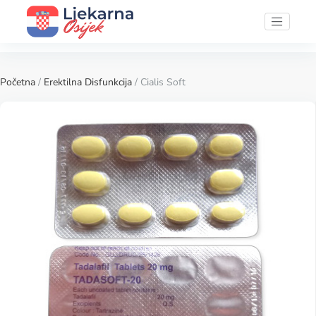
Početna
/
Erektilna Disfunkcija
/ Cialis Soft