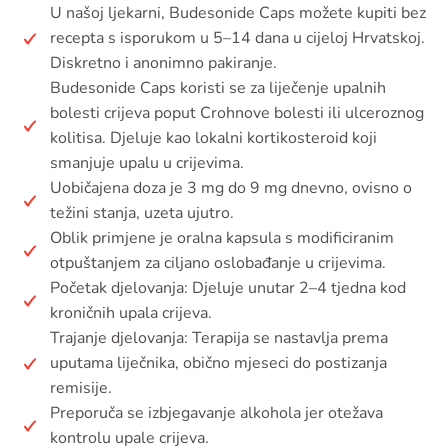
U našoj ljekarni, Budesonide Caps možete kupiti bez
recepta s isporukom u 5–14 dana u cijeloj Hrvatskoj.
Diskretno i anonimno pakiranje.
Budesonide Caps koristi se za liječenje upalnih
bolesti crijeva poput Crohnove bolesti ili ulceroznog
kolitisa. Djeluje kao lokalni kortikosteroid koji
smanjuje upalu u crijevima.
Uobičajena doza je 3 mg do 9 mg dnevno, ovisno o
težini stanja, uzeta ujutro.
Oblik primjene je oralna kapsula s modificiranim
otpuštanjem za ciljano oslobađanje u crijevima.
Početak djelovanja: Djeluje unutar 2–4 tjedna kod
kroničnih upala crijeva.
Trajanje djelovanja: Terapija se nastavlja prema
uputama liječnika, obično mjeseci do postizanja
remisije.
Preporuča se izbjegavanje alkohola jer otežava
kontrolu upale crijeva.