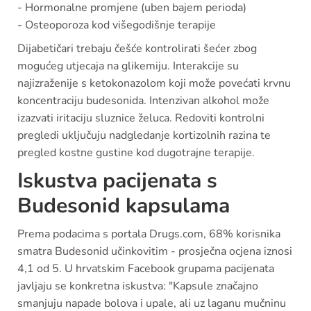
- Hormonalne promjene (uben bajem perioda)
- Osteoporoza kod višegodišnje terapije
Dijabetičari trebaju češće kontrolirati šećer zbog
mogućeg utjecaja na glikemiju. Interakcije su
najizraženije s ketokonazolom koji može povećati krvnu
koncentraciju budesonida. Intenzivan alkohol može
izazvati iritaciju sluznice želuca. Redoviti kontrolni
pregledi uključuju nadgledanje kortizolnih razina te
pregled kostne gustine kod dugotrajne terapije.
Iskustva pacijenata s
Budesonid kapsulama
Prema podacima s portala Drugs.com, 68% korisnika
smatra Budesonid učinkovitim - prosječna ocjena iznosi
4,1 od 5. U hrvatskim Facebook grupama pacijenata
javljaju se konkretna iskustva: "Kapsule značajno
smanjuju napade bolova i upale, ali uz laganu mučninu