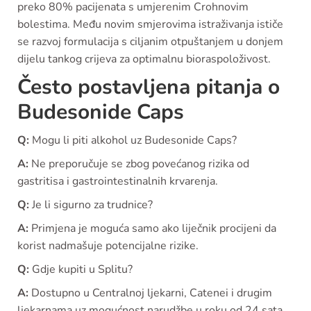
preko 80% pacijenata s umjerenim Crohnovim
bolestima. Među novim smjerovima istraživanja ističe
se razvoj formulacija s ciljanim otpuštanjem u donjem
dijelu tankog crijeva za optimalnu bioraspoloživost.
Često postavljena pitanja o
Budesonide Caps
Q:
Mogu li piti alkohol uz Budesonide Caps?
A:
Ne preporučuje se zbog povećanog rizika od
gastritisa i gastrointestinalnih krvarenja.
Q:
Je li sigurno za trudnice?
A:
Primjena je moguća samo ako liječnik procijeni da
korist nadmašuje potencijalne rizike.
Q:
Gdje kupiti u Splitu?
A:
Dostupno u Centralnoj ljekarni, Catenei i drugim
ljekarnama uz mogućnost narudžbe u roku od 24 sata.