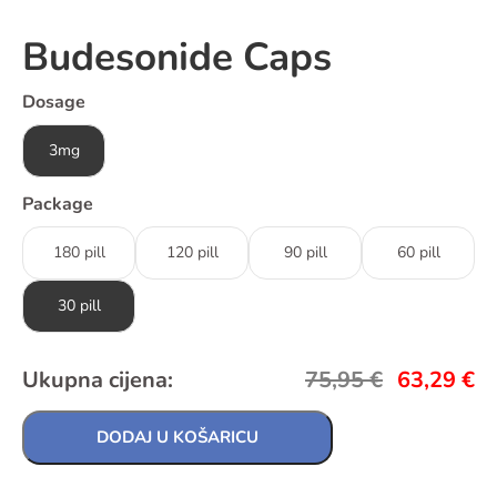
Budesonide Caps
Dosage
3mg
Package
180 pill
120 pill
90 pill
60 pill
30 pill
Ukupna cijena:
75,95
€
63,29
€
DODAJ U KOŠARICU