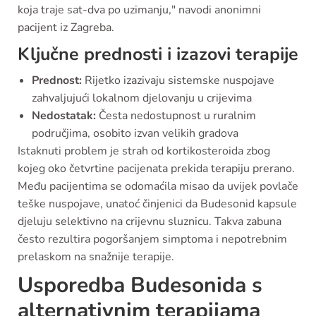
koja traje sat-dva po uzimanju," navodi anonimni
pacijent iz Zagreba.
Ključne prednosti i izazovi terapije
Prednost:
Rijetko izazivaju sistemske nuspojave
zahvaljujući lokalnom djelovanju u crijevima
Nedostatak:
Česta nedostupnost u ruralnim
područjima, osobito izvan velikih gradova
Istaknuti problem je strah od kortikosteroida zbog
kojeg oko četvrtine pacijenata prekida terapiju prerano.
Među pacijentima se odomaćila misao da uvijek povlače
teške nuspojave, unatoć činjenici da Budesonid kapsule
djeluju selektivno na crijevnu sluznicu. Takva zabuna
često rezultira pogoršanjem simptoma i nepotrebnim
prelaskom na snažnije terapije.
Usporedba Budesonida s
alternativnim terapijama