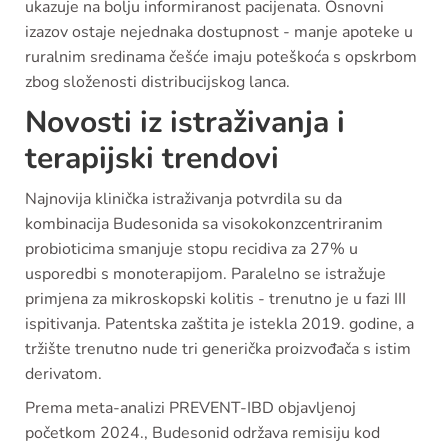
ukazuje na bolju informiranost pacijenata. Osnovni
izazov ostaje nejednaka dostupnost - manje apoteke u
ruralnim sredinama češće imaju poteškoća s opskrbom
zbog složenosti distribucijskog lanca.
Novosti iz istraživanja i
terapijski trendovi
Najnovija klinička istraživanja potvrdila su da
kombinacija Budesonida sa visokokonzcentriranim
probioticima smanjuje stopu recidiva za 27% u
usporedbi s monoterapijom. Paralelno se istražuje
primjena za mikroskopski kolitis - trenutno je u fazi III
ispitivanja. Patentska zaštita je istekla 2019. godine, a
tržište trenutno nude tri generička proizvođača s istim
derivatom.
Prema meta-analizi PREVENT-IBD objavljenoj
početkom 2024., Budesonid održava remisiju kod