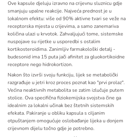
Ove kapsule djeluju izravno na crijevnu sluznicu gdje
smanjuju upalne reakcije. Najveća prednost je u
lokalnom efektu: više od 90% aktivne tvari se veže na
receptorska mjesta u crijevima, a samo zanemariva
količina ulazi u krvotok. Zahvaljujući tome, sistemske
nuspojave su rijetke u usporedbi s ostalim
kortikosteroidima. Zanimljiv farmakološki detalj -
budesonid ima 15 puta jači afinitet za gluokortikoidne
receptore nego hidrokortizon.
Nakon što izvrši svoju funkciju, lijek se metabolički
razgrađuje u jetri kroz proces poznat kao "prvi prolaz".
Većina neaktivnih metabolita se zatim izlučuje putem
stolice. Ova specifična fiziokemijska svojstva čine ga
idealnim za lokalni učinak bez štetnih sistemskih
efekata. Pakiranje u obliku kapsula s ciljanim
otpuštanjem omogućuje oslobađanje lijeka u donjem
crijevnom dijelu točno gdje je potrebno.