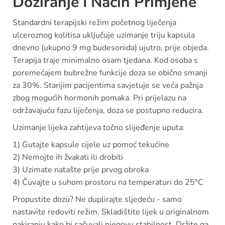
Doziranje I Način Primjene
Standardni terapijski režim početnog liječenja
ulceroznog kolitisa uključuje uzimanje triju kapsula
dnevno (ukupno 9 mg budesonida) ujutro, prije objeda.
Terapija traje minimalno osam tjedana. Kod osoba s
poremećajem bubrežne funkcije doza se obično smanji
za 30%. Starijim pacijentima savjetuje se veća pažnja
zbog mogućih hormonih pomaka. Pri prijelazu na
održavajuću fazu liječenja, doza se postupno reducira.
Uzimanje lijeka zahtijeva točno slijeđenje uputa:
1) Gutajte kapsule cijele uz pomoć tekućine
2) Nemojte ih žvakati ili drobiti
3) Uzimate natašte prije prvog obroka
4) Čuvajte u suhom prostoru na temperaturi do 25°C
Propustite dozu? Ne duplirajte sljedeću - samo
nastavite redoviti režim. Skladištite lijek u originalnom
pakiranju kako bi sačuvali njegovu stabilnost. Držite ga