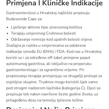
Primjena I Kliničke Indikacije
Gastroenterolozi u Hrvatskoj najčešće propisuju
Budesonide Caps za:
Liječenje aktivne faze ulceroznog kolitisa
Terapiju umjerenog Crohnova bolesti
Održavanje remisije kod upalnih bolesti crijeva
Značajna je razlika u smjernicama za odobrene
indikacije između EU (EMA) i FDA. Kod nas u Hrvatskoj
koristi se i za određene off-label primjene poput
autoimunog gastritisa, ali isključivo na preporuku
gastroenterologa i za ograničeno vrijeme. Pri
propisivanju terapije primjenjuju se drugačiji pristupi za
osjetljive skupine. Trudnice mogu koristiti lijek samo
pod strogim nadzorom liječnika (kategorija C). Djeci se
prepisuje tek nakon navršene šeste godine života, uz
prilagođenu dozu na temelju tjelesne težine.