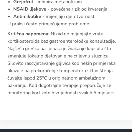
Grejpfrut
- inhibira metabolizam
NSAID lijekove
- povećana rizik od krvarenja
Antimikotike
- mijenjaju djelotvornost
U praksi često primjećujemo probleme:
Kritična napomena:
Nikad ne mijenjajte vrstu
kortikosteroida bez gastroenterološke konsultacije.
Najčeša greška pacijenata je žvakanje kapsula što
smanjuje lokalno djelovanje na crijevnu sluznicu.
Silovito rascvjetavanje gljivica kod nekih primjeraka
ukazuje na prekoračenje temperaturu skladištenja -
čuvajte ispod 25°C u originalnom ambalažnom
pakiranju. Kod dugotrajne terapije preporučuje se
monitoring kortizolnih vrijednosti svakih 6 mjeseci.