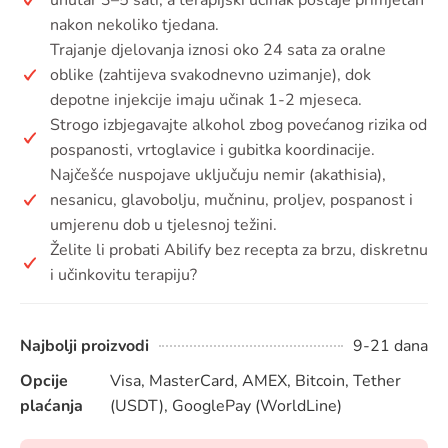
nakon nekoliko tjedana.
Trajanje djelovanja iznosi oko 24 sata za oralne
oblike (zahtijeva svakodnevno uzimanje), dok
depotne injekcije imaju učinak 1-2 mjeseca.
Strogo izbjegavajte alkohol zbog povećanog rizika od
pospanosti, vrtoglavice i gubitka koordinacije.
Najčešće nuspojave uključuju nemir (akathisia),
nesanicu, glavobolju, mučninu, proljev, pospanost i
umjerenu dob u tjelesnoj težini.
Želite li probati Abilify bez recepta za brzu, diskretnu
i učinkovitu terapiju?
Najbolji proizvodi
9-21 dana
Opcije
Visa, MasterCard, AMEX, Bitcoin, Tether
plaćanja
(USDT), GooglePay (WorldLine)