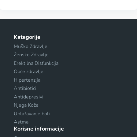
Kategorije
Muško Zdravlje
Žensko Zdravlje
Erektilna Disfunkcija
Opće zdravlje
Hipertenzija
Antibiotici
Antidepresivi
Njega Kože
Ublažavanje boli
Astma
Korisne informacije