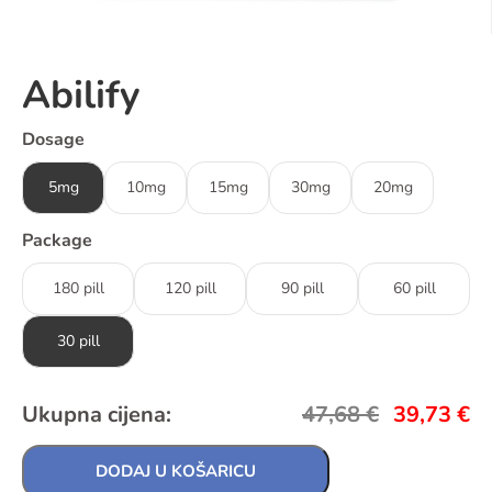
Abilify
Dosage
5mg
10mg
15mg
30mg
20mg
Package
180 pill
120 pill
90 pill
60 pill
30 pill
Ukupna cijena:
47,68
€
39,73
€
DODAJ U KOŠARICU