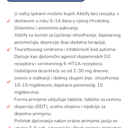
U našoj ljekarni možete kupiti Abilify bez recepta, s
dostavom u roku 5–14 dana u cijeloj Hrvatskoj.
Diskretno i anonimno pakiranje.
Abilify se koristi za liječenje shizofrenije, bipolarnog
poremećaja, depresije (kao dodatna terapija),
Touretteovog sindroma i iritabilnosti kod autizma.
Djeluje kao djelomični agonist dopaminskih D2
receptora i serotoninog 5-HT1A receptora.
Uobičajena doza kreće se od 2–30 mg dnevno,
ovisno o indikaciji i dobnoj skupini (npr. shizofrenija:
10–15 mg/dnevno, bipolarni poremećaj: 15
mg/dnevno).
Forma primjene uključuje tablete, tablete za usminu
disperziju (ODT), oralnu otopinu i injekcije za
depotnu primjenu.
Početak djelovanja nakon oralne primjene javlja se
unutar 3–5 sati, a terapijski učinak postaje primjetan