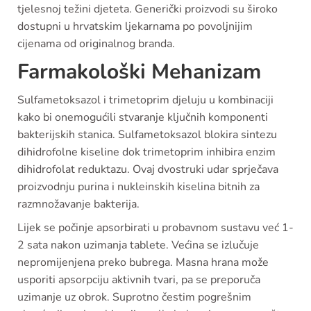
tjelesnoj težini djeteta. Generički proizvodi su široko
dostupni u hrvatskim ljekarnama po povoljnijim
cijenama od originalnog branda.
Farmakološki Mehanizam
Sulfametoksazol i trimetoprim djeluju u kombinaciji
kako bi onemogućili stvaranje ključnih komponenti
bakterijskih stanica. Sulfametoksazol blokira sintezu
dihidrofolne kiseline dok trimetoprim inhibira enzim
dihidrofolat reduktazu. Ovaj dvostruki udar sprječava
proizvodnju purina i nukleinskih kiselina bitnih za
razmnožavanje bakterija.
Lijek se počinje apsorbirati u probavnom sustavu već 1-
2 sata nakon uzimanja tablete. Većina se izlučuje
nepromijenjena preko bubrega. Masna hrana može
usporiti apsorpciju aktivnih tvari, pa se preporuča
uzimanje uz obrok. Suprotno čestim pogrešnim