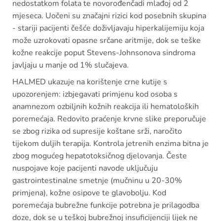
nedostatkom folata te novorođenčadi mlađoj od 2
mjeseca. Uočeni su značajni rizici kod posebnih skupina
- stariji pacijenti češće doživljavaju hiperkalijemiju koja
može uzrokovati opasne srčane aritmije, dok se teške
kožne reakcije poput Stevens-Johnsonova sindroma
javljaju u manje od 1% slučajeva.
HALMED ukazuje na korištenje crne kutije s
upozorenjem: izbjegavati primjenu kod osoba s
anamnezom ozbiljnih kožnih reakcija ili hematoloških
poremećaja. Redovito praćenje krvne slike preporučuje
se zbog rizika od supresije koštane srži, naročito
tijekom duljih terapija. Kontrola jetrenih enzima bitna je
zbog mogućeg hepatotoksičnog djelovanja. Česte
nuspojave koje pacijenti navode uključuju
gastrointestinalne smetnje (mučninu u 20-30%
primjena), kožne osipove te glavobolju. Kod
poremećaja bubrežne funkcije potrebna je prilagodba
doze, dok se u teškoj bubrežnoj insuficijenciji lijek ne