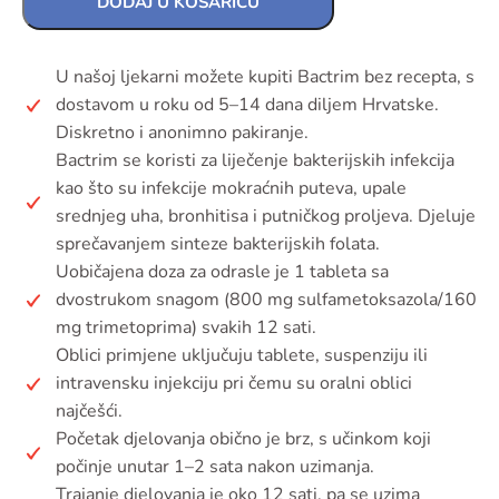
DODAJ U KOŠARICU
U našoj ljekarni možete kupiti Bactrim bez recepta, s
dostavom u roku od 5–14 dana diljem Hrvatske.
Diskretno i anonimno pakiranje.
Bactrim se koristi za liječenje bakterijskih infekcija
kao što su infekcije mokraćnih puteva, upale
srednjeg uha, bronhitisa i putničkog proljeva. Djeluje
sprečavanjem sinteze bakterijskih folata.
Uobičajena doza za odrasle je 1 tableta sa
dvostrukom snagom (800 mg sulfametoksazola/160
mg trimetoprima) svakih 12 sati.
Oblici primjene uključuju tablete, suspenziju ili
intravensku injekciju pri čemu su oralni oblici
najčešći.
Početak djelovanja obično je brz, s učinkom koji
počinje unutar 1–2 sata nakon uzimanja.
Trajanje djelovanja je oko 12 sati, pa se uzima