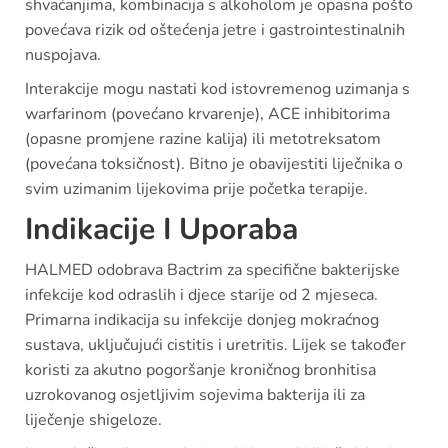
shvaćanjima, kombinacija s alkoholom je opasna pošto
povećava rizik od oštećenja jetre i gastrointestinalnih
nuspojava.
Interakcije mogu nastati kod istovremenog uzimanja s
warfarinom (povećano krvarenje), ACE inhibitorima
(opasne promjene razine kalija) ili metotreksatom
(povećana toksičnost). Bitno je obavijestiti liječnika o
svim uzimanim lijekovima prije početka terapije.
Indikacije I Uporaba
HALMED odobrava Bactrim za specifične bakterijske
infekcije kod odraslih i djece starije od 2 mjeseca.
Primarna indikacija su infekcije donjeg mokraćnog
sustava, uključujući cistitis i uretritis. Lijek se također
koristi za akutno pogoršanje kroničnog bronhitisa
uzrokovanog osjetljivim sojevima bakterija ili za
liječenje shigeloze.