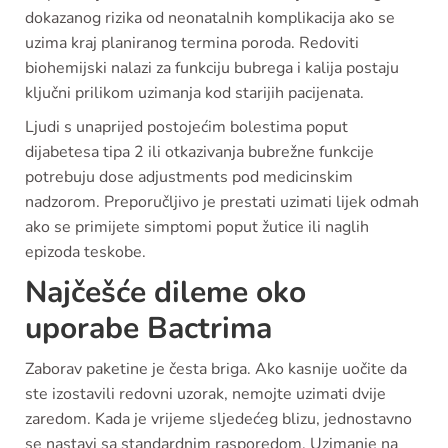
dokazanog rizika od neonatalnih komplikacija ako se
uzima kraj planiranog termina poroda. Redoviti
biohemijski nalazi za funkciju bubrega i kalija postaju
ključni prilikom uzimanja kod starijih pacijenata.
Ljudi s unaprijed postojećim bolestima poput
dijabetesa tipa 2 ili otkazivanja bubrežne funkcije
potrebuju dose adjustments pod medicinskim
nadzorom. Preporučljivo je prestati uzimati lijek odmah
ako se primijete simptomi poput žutice ili naglih
epizoda teskobe.
Najčešće dileme oko
uporabe Bactrima
Zaborav paketine je česta briga. Ako kasnije uočite da
ste izostavili redovni uzorak, nemojte uzimati dvije
zaredom. Kada je vrijeme sljedećeg blizu, jednostavno
se nastavi sa standardnim rasporedom. Uzimanje na