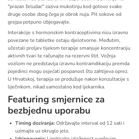
"prazan želudac" zaziva mukotinju kod gotovo svake
druge osobe zbog čega je obrok nuja. Pit sokove od
grejpa potpuno izbjegavajte.
Interakcije s hormonskim kontraceptivima nisu izravno
povezane te tabletke ostaju djelotvorne. Međutim,
učestali proljev tijekom terapije smanjuje koncentraciju
aktivnih tvari te računajte na rezervni štit. Vožnja
vozilom ne predstavlja izravnu kontraindikaciju premda
pojedinci mogu osjećati pospanost što zahtijeva oprez.
U Hrvatskoj, terapija se produžuje nakon konzultacije s
liječnikom, nikad samostalno kod ljekarnika.
Featuring smjernice za
bezbjednu uporabu
Timing doziranja:
Održavajte interval od 12 sati i
uzimajte uz okruglo jelo.
Izbjegavanja:
Limitirajte izloženost sunčevim