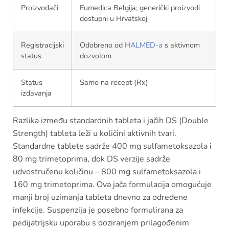
Proizvođači
Eumedica Belgija; generički proizvodi
dostupni u Hrvatskoj
Registracijski
Odobreno od
HALMED-a
s aktivnom
status
dozvolom
Status
Samo na recept (Rx)
izdavanja
Razlika između standardnih tableta i jačih DS (Double
Strength) tableta leži u količini aktivnih tvari.
Standardne tablete sadrže 400 mg sulfametoksazola i
80 mg trimetoprima, dok DS verzije sadrže
udvostručenu količinu – 800 mg sulfametoksazola i
160 mg trimetoprima. Ova jača formulacija omogućuje
manji broj uzimanja tableta dnevno za određene
infekcije. Suspenzija je posebno formulirana za
pedijatrijsku uporabu s doziranjem prilagođenim