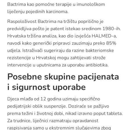
Bactrima kao pomoćne terapije u imunološkom
liječenju pojedinih karcinoma.
Raspoloživost Bactrima na tržištu poprilično je
predvidljiva pošto je patent istekao sredinom 1980-ih.
Hrvatska tržišna analiza, kao dio izvješća HALMED-a,
navodi kako generički pripravci zauzimaju preko 85%
udjela. Istraživači sugeriraju da razine bakteriomske
rezistencije u Hrvatskoj mogu zahtijevati strože
intervencije u uputnicama za uporabu antibiotika.
Posebne skupine pacijenata
i sigurnost uporabe
Djeca mlađa od 12 godina uzimaju specifično
pedijatrijski oblik suspenzije. Doziraće se pažljivo
prema težini i životnoj dobi, nikad izravno poput tableta.
Za trudnice, liječnici razmatraju opravdanost
raspisivanja samo u ekstremnim slučajevima zbog