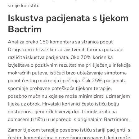
smije koristiti.
Iskustva pacijenata s ljekom
Bactrim
Analiza preko 150 komentara sa stranica poput
Drugs.com i hrvatskih zdravstvenih foruma pokazuje
različita iskustva pacijenata. Oko 70% korisnika
izvještava o pozitivnim rezultatima pri liječenju infekcija
mokraćnih puteva, ističući brzo ublažavanje simptoma
poput čestog mokrenja i pečenja. Čak 25% pacijenata
spominje probavne poteškoće tijekom terapije,
posebno mučninu koja se može minimizirati uzimanjem
lijeka uz obrok. Hrvatski korisnici često ističu bolju
dostupnost generičkih verzija ko-trimoksazola na
domaćem tržištu u usporedbi s originalnim Bactrimom.
Zamor tijekom terapije posebno ističu stariji pacijenti, s
čestim komentarima o povećanoj pospanosti koja može