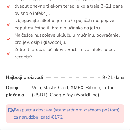
dvaput dnevno tijekom terapije koja traje 3–21 dana
ovisno o infekciji.
Izbjegavajte alkohol jer može pojačati nuspojave
poput mučnine ili brojnih učinaka na jetru.
Najčešće nuspojave uključuju mučninu, povraćanje,
proljev, osip i glavobolju.
Želite li probati učinkovit Bactrim za infekciju bez
recepta?
Najbolji proizvodi
9-21 dana
Opcije
Visa, MasterCard, AMEX, Bitcoin, Tether
plaćanja
(USDT), GooglePay (WorldLine)
Besplatna dostava (standardnom zračnom poštom)
za narudžbe iznad €172