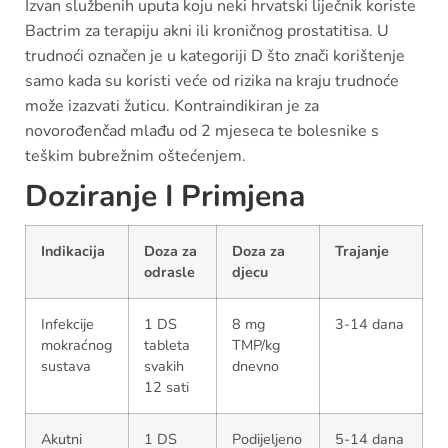
Izvan službenih uputa koju neki hrvatski liječnik koriste
Bactrim za terapiju akni ili kroničnog prostatitisa. U
trudnoći označen je u kategoriji D što znači korištenje
samo kada su koristi veće od rizika na kraju trudnoće
može izazvati žuticu. Kontraindikiran je za
novorođenčad mlađu od 2 mjeseca te bolesnike s
teškim bubrežnim oštećenjem.
Doziranje I Primjena
Indikacija
Doza za
Doza za
Trajanje
odrasle
djecu
Infekcije
1 DS
8 mg
3-14 dana
mokraćnog
tableta
TMP/kg
sustava
svakih
dnevno
12 sati
Akutni
1 DS
Podijeljeno
5-14 dana