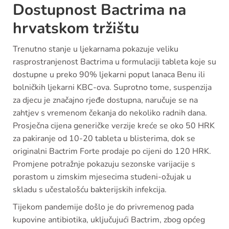
Dostupnost Bactrima na
hrvatskom tržištu
Trenutno stanje u ljekarnama pokazuje veliku
rasprostranjenost Bactrima u formulaciji tableta koje su
dostupne u preko 90% ljekarni poput lanaca Benu ili
bolničkih ljekarni KBC-ova. Suprotno tome, suspenzija
za djecu je značajno rjeđe dostupna, naručuje se na
zahtjev s vremenom čekanja do nekoliko radnih dana.
Prosječna cijena generičke verzije kreće se oko 50 HRK
za pakiranje od 10-20 tableta u blisterima, dok se
originalni Bactrim Forte prodaje po cijeni do 120 HRK.
Promjene potražnje pokazuju sezonske varijacije s
porastom u zimskim mjesecima studeni-ožujak u
skladu s učestalošću bakterijskih infekcija.
Tijekom pandemije došlo je do privremenog pada
kupovine antibiotika, uključujući Bactrim, zbog općeg