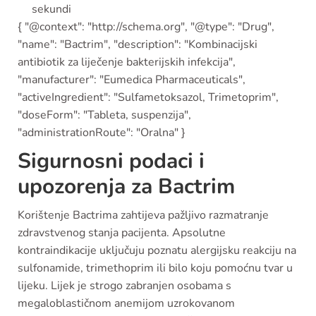
sekundi
{ "@context": "http://schema.org", "@type": "Drug",
"name": "Bactrim", "description": "Kombinacijski
antibiotik za liječenje bakterijskih infekcija",
"manufacturer": "Eumedica Pharmaceuticals",
"activeIngredient": "Sulfametoksazol, Trimetoprim",
"doseForm": "Tableta, suspenzija",
"administrationRoute": "Oralna" }
Sigurnosni podaci i
upozorenja za Bactrim
Korištenje Bactrima zahtijeva pažljivo razmatranje
zdravstvenog stanja pacijenta. Apsolutne
kontraindikacije uključuju poznatu alergijsku reakciju na
sulfonamide, trimethoprim ili bilo koju pomoćnu tvar u
lijeku. Lijek je strogo zabranjen osobama s
megaloblastičnom anemijom uzrokovanom