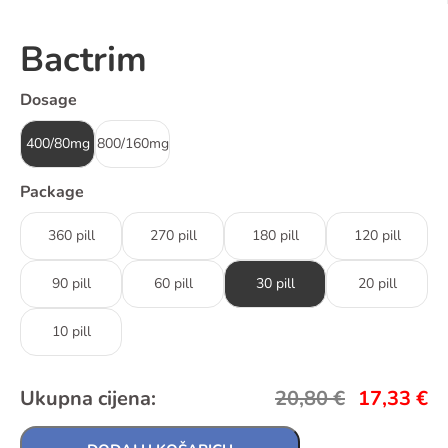
Bactrim
Dosage
400/80mg
800/160mg
Package
360 pill
270 pill
180 pill
120 pill
90 pill
60 pill
30 pill
20 pill
10 pill
Ukupna cijena:
20,80
€
17,33
€