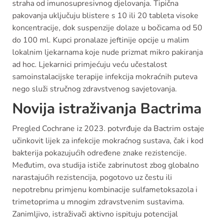
straha od imunosupresivnog djelovanja. Tipična
pakovanja uključuju blistere s 10 ili 20 tableta visoke
koncentracije, dok suspenzije dolaze u bočicama od 50
do 100 ml. Kupci pronalaze jeftinije opcije u malim
lokalnim ljekarnama koje nude prizmat mikro pakiranja
ad hoc. Ljekarnici primjećuju veću učestalost
samoinstalacijske terapije infekcija mokraćnih puteva
nego služi stručnog zdravstvenog savjetovanja.
Novija istraživanja Bactrima
Pregled Cochrane iz 2023. potvrđuje da Bactrim ostaje
učinkovit lijek za infekcije mokraćnog sustava, čak i kod
bakterija pokazujućih određene znake rezistencije.
Međutim, ova studija ističe zabrinutost zbog globalno
narastajućih rezistencija, pogotovo uz čestu ili
nepotrebnu primjenu kombinacije sulfametoksazola i
trimetoprima u mnogim zdravstvenim sustavima.
Zanimljivo, istraživači aktivno ispituju potencijal