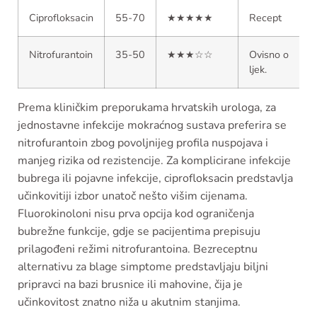
Ciprofloksacin
55-70
★★★★★
Recept
Nitrofurantoin
35-50
★★★☆☆
Ovisno o
ljek.
Prema kliničkim preporukama hrvatskih urologa, za
jednostavne infekcije mokraćnog sustava preferira se
nitrofurantoin zbog povoljnijeg profila nuspojava i
manjeg rizika od rezistencije. Za komplicirane infekcije
bubrega ili pojavne infekcije, ciprofloksacin predstavlja
učinkovitiji izbor unatoč nešto višim cijenama.
Fluorokinoloni nisu prva opcija kod ograničenja
bubrežne funkcije, gdje se pacijentima prepisuju
prilagođeni režimi nitrofurantoina. Bezreceptnu
alternativu za blage simptome predstavljaju biljni
pripravci na bazi brusnice ili mahovine, čija je
učinkovitost znatno niža u akutnim stanjima.