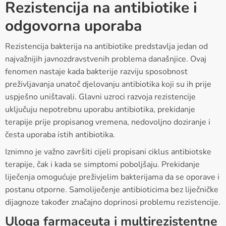
Rezistencija na antibiotike i
odgovorna uporaba
Rezistencija bakterija na antibiotike predstavlja jedan od
najvažnijih javnozdravstvenih problema današnjice. Ovaj
fenomen nastaje kada bakterije razviju sposobnost
preživljavanja unatoč djelovanju antibiotika koji su ih prije
uspješno uništavali. Glavni uzroci razvoja rezistencije
uključuju nepotrebnu uporabu antibiotika, prekidanje
terapije prije propisanog vremena, nedovoljno doziranje i
česta uporaba istih antibiotika.
Iznimno je važno završiti cijeli propisani ciklus antibiotske
terapije, čak i kada se simptomi poboljšaju. Prekidanje
liječenja omogućuje preživjelim bakterijama da se oporave i
postanu otporne. Samoliječenje antibioticima bez liječničke
dijagnoze također značajno doprinosi problemu rezistencije.
Uloga farmaceuta i multirezistentne