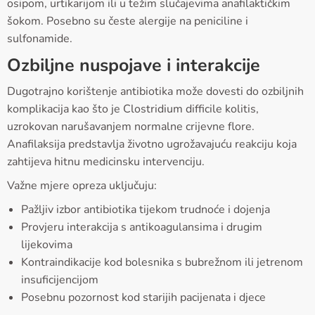
osipom, urtikarijom ili u težim slučajevima anafilaktičkim
šokom. Posebno su česte alergije na peniciline i
sulfonamide.
Ozbiljne nuspojave i interakcije
Dugotrajno korištenje antibiotika može dovesti do ozbiljnih
komplikacija kao što je Clostridium difficile kolitis,
uzrokovan narušavanjem normalne crijevne flore.
Anafilaksija predstavlja životno ugrožavajuću reakciju koja
zahtijeva hitnu medicinsku intervenciju.
Važne mjere opreza uključuju:
Pažljiv izbor antibiotika tijekom trudnoće i dojenja
Provjeru interakcija s antikoagulansima i drugim
lijekovima
Kontraindikacije kod bolesnika s bubrežnom ili jetrenom
insuficijencijom
Posebnu pozornost kod starijih pacijenata i djece