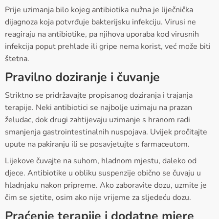
Prije uzimanja bilo kojeg antibiotika nužna je liječnička
dijagnoza koja potvrđuje bakterijsku infekciju. Virusi ne
reagiraju na antibiotike, pa njihova uporaba kod virusnih
infekcija poput prehlade ili gripe nema korist, već može biti
štetna.
Pravilno doziranje i čuvanje
Striktno se pridržavajte propisanog doziranja i trajanja
terapije. Neki antibiotici se najbolje uzimaju na prazan
želudac, dok drugi zahtijevaju uzimanje s hranom radi
smanjenja gastrointestinalnih nuspojava. Uvijek pročitajte
upute na pakiranju ili se posavjetujte s farmaceutom.
Lijekove čuvajte na suhom, hladnom mjestu, daleko od
djece. Antibiotike u obliku suspenzije obično se čuvaju u
hladnjaku nakon pripreme. Ako zaboravite dozu, uzmite je
čim se sjetite, osim ako nije vrijeme za sljedeću dozu.
Praćenje terapije i dodatne mjere