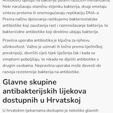
Antibiotici djeluju na bakterije putem različitih mehanizama.
Neki narušavaju staničnu stijenku bakterija, drugi ometaju
sintezu proteina ili onemogućavaju replikaciju DNA-a.
Prema načinu djelovanja razlikujemo bakteriostatske
antibiotike koji zaustavlja rast i razmnožavanje bakterija, te
baktericidne antibiotike koji direktno ubijaju bakterije.
Pravilna uporaba antibiotika je ključna za njihovu
učinkovitost. Važno je uzimati ih točno prema liječničkoj
preskripciji, dovršiti cijeli tijek liječenja čak i kada se
simptomi poboljšaju, te nikada ne dijeliti antibiotike s
drugim osobama. Nepravilna uporaba može dovesti do
razvoja rezistencije bakterija na antibiotike.
Glavne skupine
antibakterijskih lijekova
dostupnih u Hrvatskoj
U hrvatskim ljekarnama dostupno je nekoliko glavnih