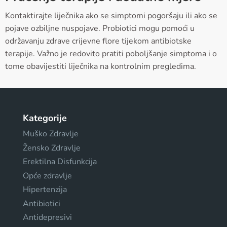
Kontaktirajte liječnika ako se simptomi pogoršaju ili ako se
pojave ozbiljne nuspojave. Probiotici mogu pomoći u
održavanju zdrave crijevne flore tijekom antibiotske
terapije. Važno je redovito pratiti poboljšanje simptoma i o
tome obavijestiti liječnika na kontrolnim pregledima.
Kategorije
Muško Zdravlje
Žensko Zdravlje
Erektilna Disfunkcija
Opće zdravlje
Hipertenzija
Antibiotici
Antidepresivi