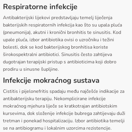
Respiratorne infekcije
Antibakterijski lijekovi predstavljaju temelj liječenja
bakterijskih respiratornih infekcija kao što su upala pluća
(pneumonija), akutni i kronični bronhitis te sinusitis. Kod
upale pluća, izbor antibiotika ovisi o uzročniku i težini
bolesti, dok se kod bakterijskog bronhitisa koriste
širokospektralni antibiotici. Sinusitis često zahtijeva
dugotrajan terapijski pristup s antibioticima koji dobro
prodiru u sinusne šupljine.
Infekcije mokraćnog sustava
Cistitis i pijelonefritis spadaju među najčešće indikacije za
antibakterijsku terapiju. Nekomplicirane infekcije
mokraćnog mjehura liječe se kratkotrajan antibiotskim
kursevima, dok složenije infekcije bubrega zahtijevaju duži
tretman i ponekad hospitalizaciju. Izbor antibiotika temelji
se na antibiogramu i lokalnim uzorcima rezistencije.