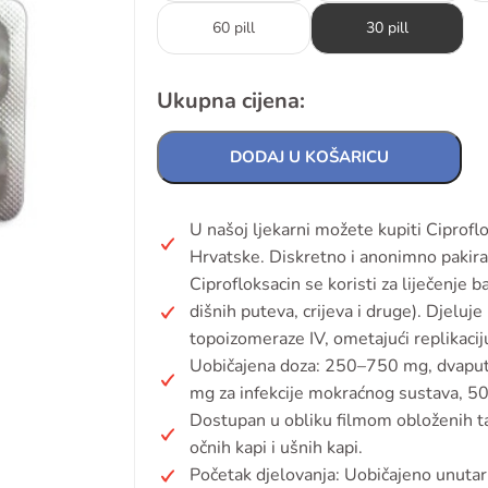
60 pill
30 pill
Ukupna cijena:
DODAJ U KOŠARICU
U našoj ljekarni možete kupiti Ciprof
Hrvatske. Diskretno i anonimno pakira
Ciprofloksacin se koristi za liječenje b
dišnih puteva, crijeva i druge). Djeluj
topoizomeraze IV, ometajući replikaciju
Uobičajena doza: 250–750 mg, dvaput 
mg za infekcije mokraćnog sustava, 5
Dostupan u obliku filmom obloženih tab
očnih kapi i ušnih kapi.
Početak djelovanja: Uobičajeno unutar