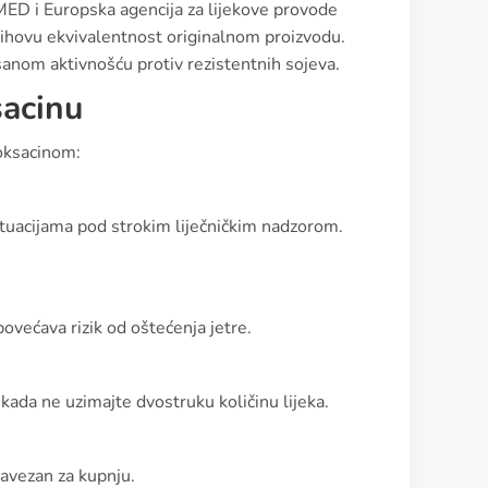
MED i Europska agencija za lijekove provode
njihovu ekvivalentnost originalnom proizvodu.
šanom aktivnošću protiv rezistentnih sojeva.
sacinu
loksacinom:
ituacijama pod strokim liječničkim nadzorom.
većava rizik od oštećenja jetre.
kada ne uzimajte dvostruku količinu lijeka.
bavezan za kupnju.