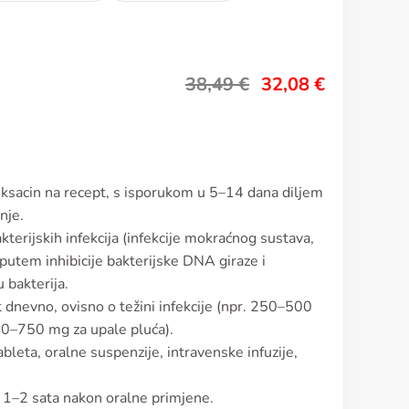
38,49
€
32,08
€
loksacin na recept, s isporukom u 5–14 dana diljem
nje.
akterijskih infekcija (infekcije mokraćnog sustava,
e putem inhibicije bakterijske DNA giraze i
 bakterija.
dnevno, ovisno o težini infekcije (npr. 250–500
00–750 mg za upale pluća).
leta, oralne suspenzije, intravenske infuzije,
 1–2 sata nakon oralne primjene.