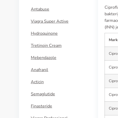
Ciprofl
Antabuse
bakteri
farmac
Viagra Super Active
(INN) j
Hydroquinone
Marka
Tretinoin Cream
Cipr
Mebendazole
Cipro
Anafranil
Cipro
Acticin
Semaglutide
Cipro
Finasteride
Cipro