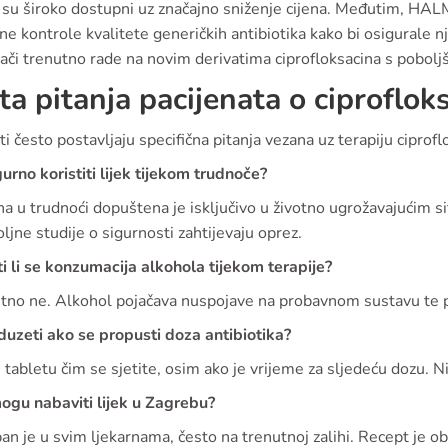
i su široko dostupni uz značajno sniženje cijena. Međutim, HAL
ne kontrole kvalitete generičkih antibiotika kako bi osigurale 
vači trenutno rade na novim derivatima ciprofloksacina s pobolj
ta pitanja pacijenata o ciproflok
ti često postavljaju specifična pitanja vezana uz terapiju ciprof
igurno koristiti lijek tijekom trudnoče?
a u trudnoći dopuštena je isključivo u životno ugrožavajućim s
jne studije o sigurnosti zahtijevaju oprez.
i li se konzumacija alkohola tijekom terapije?
tno ne. Alkohol pojačava nuspojave na probavnom sustavu te po
duzeti ako se propusti doza antibiotika?
tabletu čim se sjetite, osim ako je vrijeme za sljedeću dozu. Ni
ogu nabaviti lijek u Zagrebu?
n je u svim ljekarnama, često na trenutnoj zalihi. Recept je o