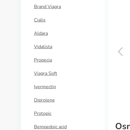
Brand Viagra
Cialis
Aldara
Vidalista
Propecia
Ilosone
Viagra Soft
KUPI SADA
Ivermectin
Diprolene
Protopic
Osn
Bempedoic acid