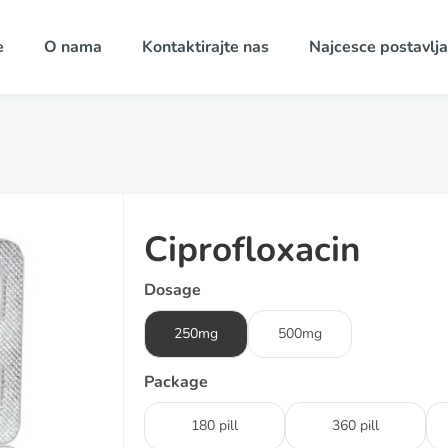
e
O nama
Kontaktirajte nas
Najcesce postavlja
Ciprofloxacin
Dosage
250mg
500mg
Package
180 pill
360 pill