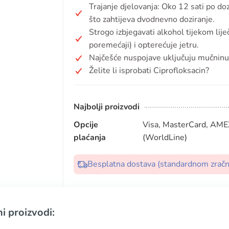
Trajanje djelovanja: Oko 12 sati po doz
što zahtijeva dvodnevno doziranje.
Strogo izbjegavati alkohol tijekom lije
poremećaji) i opterećuje jetru.
Najčešće nuspojave uključuju mučninu, p
Želite li isprobati Ciprofloksacin?
Najbolji proizvodi
Opcije
Visa, MasterCard, AMEX
plaćanja
(WorldLine)
Besplatna dostava (standardnom zrač
i proizvodi: