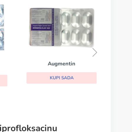
Suprax
KUPI SADA
iprofloksacinu