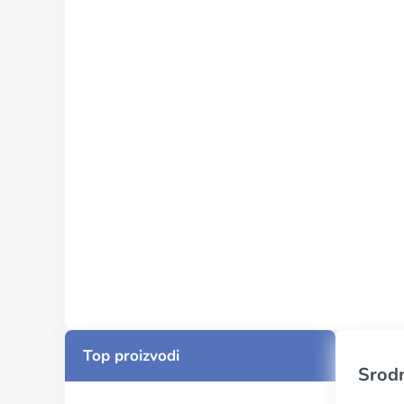
Top proizvodi
Srodn