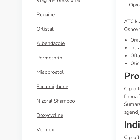
Viagra Professional
Cipro
Rogaine
ATC kla
Orlistat
Osnovni
Oral
Albendazole
Intr
Ofta
Permethrin
Otič
Misoprostol
Pro
Enclomiphene
Ciprofl
Domaća 
Nizoral Shampoo
Šumars
agencij
Doxycycline
Ind
Vermox
Ciprofl