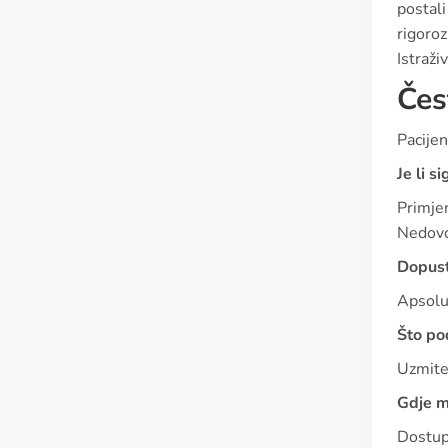
postal
rigoroz
Istraži
Čes
Pacijen
Je li s
Primjen
Nedovol
Dopust
Apsolu
Što po
Uzmite 
Gdje m
Dostupa