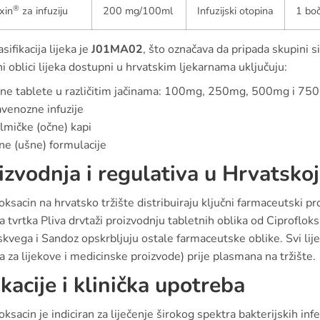
®
xin
za infuziju
200 mg/100ml
Infuzijski otopina
1 boč
sifikacija lijeka je
J01MA02
, što označava da pripada skupini s
 oblici lijeka dostupni u hrvatskim ljekarnama uključuju:
ne tablete u različitim jačinama: 100mg, 250mg, 500mg i 75
avenozne infuzije
lmičke (očne) kapi
ne (ušne) formulacije
izvodnja i regulativa u Hrvatskoj
oksacin na hrvatsko tržište distribuiraju ključni farmaceutski pr
tvrtka Pliva drvtaži proizvodnju tabletnih oblika od Ciprofloks
kvega i Sandoz opskrbljuju ostale farmaceutske oblike. Svi li
a za lijekove i medicinske proizvode) prije plasmana na tržište.
ikacije i klinička upotreba
oksacin je indiciran za liječenje širokog spektra bakterijskih infek