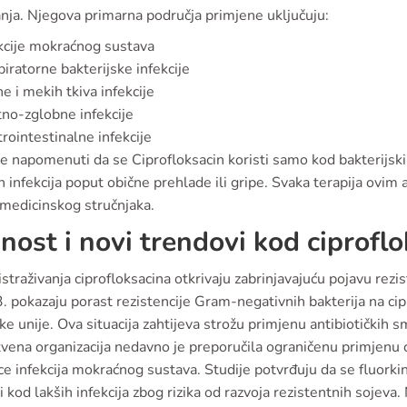
nja. Njegova primarna područja primjene uključuju:
kcije mokraćnog sustava
iratorne bakterijske infekcije
e i mekih tkiva infekcije
no-zglobne infekcije
rointestinalne infekcije
e napomenuti da se Ciprofloksacin koristi samo kod bakterijskih
h infekcija poput obične prehlade ili gripe. Svaka terapija ovim
 medicinskog stručnjaka.
nost i novi trendovi kod ciprofl
istraživanja ciprofloksacina otkrivaju zabrinjavajuću pojavu rezis
. pokazaju porast rezistencije Gram-negativnih bakterija na ci
e unije. Ova situacija zahtijeva strožu primjenu antibiotičkih s
vena organizacija nedavno je preporučila ograničenu primjenu c
e infekcija mokraćnog sustava. Studije potvrđuju da se fluorkin
ti kod lakših infekcija zbog rizika od razvoja rezistentnih sojeva