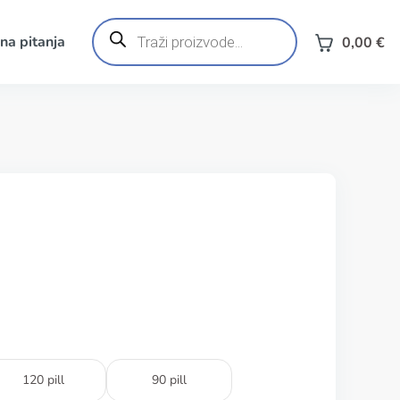
Products
search
na pitanja
0,00
€
120 pill
90 pill