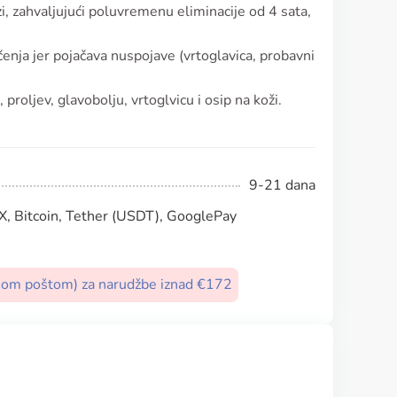
i, zahvaljujući poluvremenu eliminacije od 4 sata,
čenja jer pojačava nuspojave (vrtoglavica, probavni
roljev, glavobolju, vrtoglvicu i osip na koži.
9-21 dana
, Bitcoin, Tether (USDT), GooglePay
nom poštom) za narudžbe iznad €172