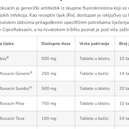
oksacin je generički antibiotik iz skupine fluorokinolona koji se u
jskih infekcija. Kao receptni lijek (Rx), dostupan je isključivo uz l
eutskim oblicima prilagođenim specifičnim potrebama liječenja
e Ciprofloksacin, a na hrvatskom tržištu poznat je pod više zašt
 lijeka
Dostupne doze
Vrsta pakiranja
Broj 
®
obay
500 mg
Tablete u blistru
10 ta
®
floxacin Generix
250 mg
Tablete u bočici
14 ta
®
floxacin Sandoz
500 mg
Tablete u blistru
20 ta
floxacin Pliva
750 mg
Tablete u blistru
10 ta
floxacin Teva
100 mg
Tablete u bočici
24 ta