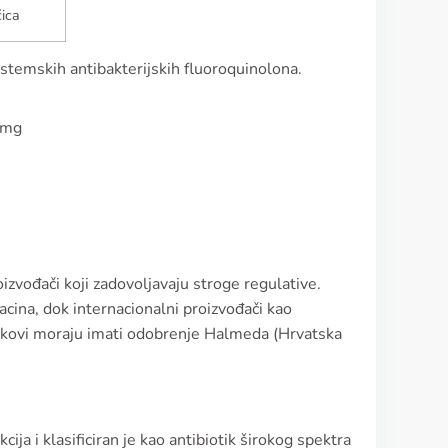
ica
istemskih antibakterijskih fluoroquinolona.
0mg
oizvođači koji zadovoljavaju stroge regulative.
acina, dok internacionalni proizvođači kao
jekovi moraju imati odobrenje Halmeda (Hrvatska
cija i klasificiran je kao antibiotik širokog spektra