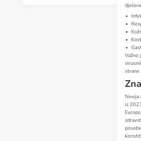
djelova
Infe
Resp
Kožn
Kost
Gast
Važno j
virusni
strane
Zna
Novija 
iz 2023
Europsk
zdravst
posebic
koristi