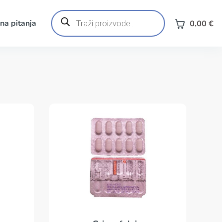
Products
search
na pitanja
0,00
€