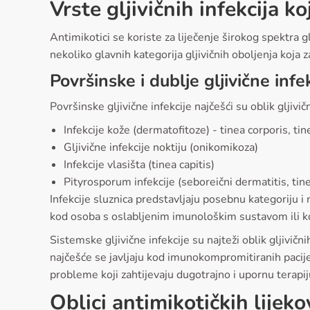
Vrste gljivičnih infekcija k
Antimikotici se koriste za liječenje širokog spektra glj
nekoliko glavnih kategorija gljivičnih oboljenja koja z
Površinske i dublje gljivične infe
Površinske gljivične infekcije najčešći su oblik gljivič
Infekcije kože (dermatofitoze) - tinea corporis, tin
Gljivične infekcije noktiju (onikomikoza)
Infekcije vlasišta (tinea capitis)
Pityrosporum infekcije (seboreični dermatitis, tine
Infekcije sluznica predstavljaju posebnu kategoriju i 
kod osoba s oslabljenim imunološkim sustavom ili ko
Sistemske gljivične infekcije su najteži oblik gljivič
najčešće se javljaju kod imunokompromitiranih pacijen
probleme koji zahtijevaju dugotrajno i upornu terapij
Oblici antimikotičkih lijek