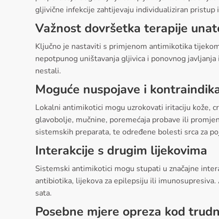
gljivične infekcije zahtijevaju individualiziran pristup
Važnost dovršetka terapije una
Ključno je nastaviti s primjenom antimikotika tijeko
nepotpunog uništavanja gljivica i ponovnog javljanja 
nestali.
Moguće nuspojave i kontraindika
Lokalni antimikotici mogu uzrokovati iritaciju kože, 
glavobolje, mučnine, poremećaja probave ili promjena 
sistemskih preparata, te određene bolesti srca za po
Interakcije s drugim lijekovima
Sistemski antimikotici mogu stupati u značajne intera
antibiotika, lijekova za epilepsiju ili imunosupresiv
sata.
Posebne mjere opreza kod trudni