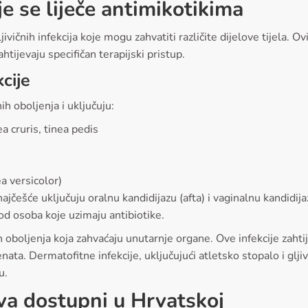
oje se liječe antimikotikima
ivičnih infekcija koje mogu zahvatiti različite dijelove tijela. Ovi
ahtijevaju specifičan terapijski pristup.
kcije
nih oboljenja i uključuju:
ea cruris, tinea pedis
a versicolor)
najčešće uključuju oralnu kandidijazu (afta) i vaginalnu kandidi
d osoba koje uzimaju antibiotike.
nih oboljenja koja zahvaćaju unutarnje organe. Ove infekcije zaht
ata. Dermatofitne infekcije, uključujući atletsko stopalo i glji
u.
ova dostupni u Hrvatskoj