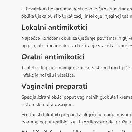
U hrvatskim ljekarnama dostupan je širok spektar anti
oblika lijeka ovisi o lokalizaciji infekcije, njezinoj tež
Lokalni antimikotici
Najčešće korišteni oblik za liječenje površinskih glji
upijaju, otopine idealne za tretiranje vlasišta i spr
Oralni antimikotici
Tablete i kapsule namijenjene su sistemskom liječenju
infekcija noktiju i vlasišta.
Vaginalni preparati
Specijalizirani oblici poput vaginalnih globula i kre
sistemskim djelovanjem.
Prednosti lokalnih preparata uključuju manje nuspojav
tvarima, poput antibiotika ili kortikosteroida, pruža