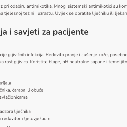
pri odabiru antimikotika. Mnogi sistemski antimikotici su kontr
 tjelesnoj težini i uzrastu. Uvijek se obratite liječniku ili ljek
ja i savjeti za pacijente
cije gljivičnih infekcija. Redovito pranje i sušenje kože, pose
 rast gljivica. Koristite blage, pH neutralne sapune i temeljit
rijala
nika, čarapa ili obuće
 svlačionicama
adzora liječnika
i redovitom tjelovježbom