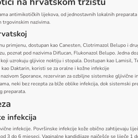
tici na hrvatskom tržištu
ma antimikotičkih lijekova, od jednostavnih lokalnih preparata 
m trgovinskim nazivima.
rvatskoj
lnu primjenu, dostupan kao Canesten, Clotrimazol Belupo i drugi
jazu, poznat pod nazivima Diflucan, Flukonazol Belupo. Jedna doz
oji uzrokuju gljivice noktiju i stopala. Dostupan kao Lamisil, T
ao Daktarin, koristi se za oralne i kožne infekcije
nazivom Sporanox, rezerviran za ozbiljne sistemske gljivične in
ma, neki bez recepta za blže oblike infekcija, dok sistemski pre
g preparata.
eza
te infekcija
jivične infekcije. Površinske infekcije kože obično zahtijevaju lij
i od 3 do 6 mjeseci. Vaginalne kandidijaze najčešće se liječe 