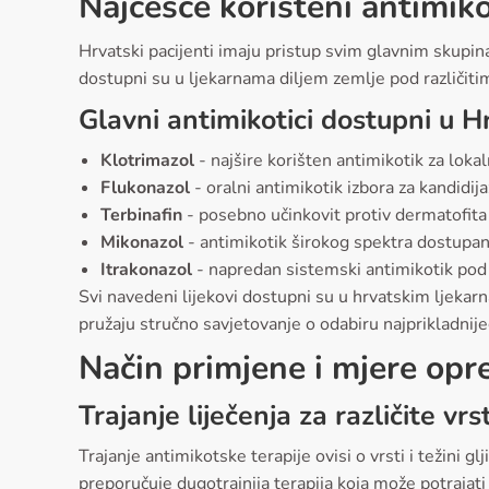
Najčešće korišteni antimiko
Hrvatski pacijenti imaju pristup svim glavnim skupina
dostupni su u ljekarnama diljem zemlje pod različiti
Glavni antimikotici dostupni u H
Klotrimazol
- najšire korišten antimikotik za loka
Flukonazol
- oralni antimikotik izbora za kandidi
Terbinafin
- posebno učinkovit protiv dermatofita k
Mikonazol
- antimikotik širokog spektra dostupan k
Itrakonazol
- napredan sistemski antimikotik pod 
Svi navedeni lijekovi dostupni su u hrvatskim ljekarna
pružaju stručno savjetovanje o odabiru najprikladnije
Način primjene i mjere opr
Trajanje liječenja za različite vrs
Trajanje antimikotske terapije ovisi o vrsti i težini gl
preporučuje dugotrajnija terapija koja može potrajat