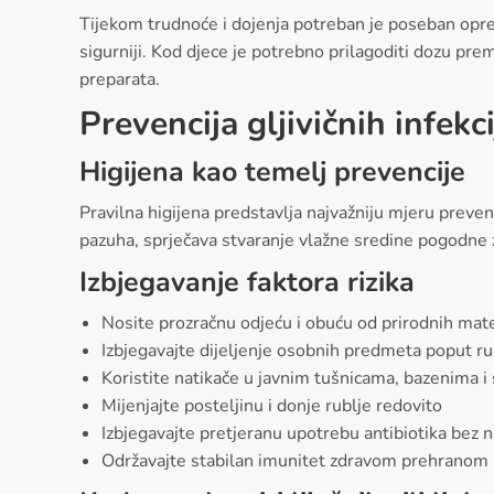
Tijekom trudnoće i dojenja potreban je poseban oprez 
sigurniji. Kod djece je potrebno prilagoditi dozu prema
preparata.
Prevencija gljivičnih infekci
Higijena kao temelj prevencije
Pravilna higijena predstavlja najvažniju mjeru preven
pazuha, sprječava stvaranje vlažne sredine pogodne za
Izbjegavanje faktora rizika
Nosite prozračnu odjeću i obuću od prirodnih mate
Izbjegavajte dijeljenje osobnih predmeta poput ruč
Koristite natikače u javnim tušnicama, bazenima i
Mijenjajte posteljinu i donje rublje redovito
Izbjegavajte pretjeranu upotrebu antibiotika bez n
Održavajte stabilan imunitet zdravom prehranom 