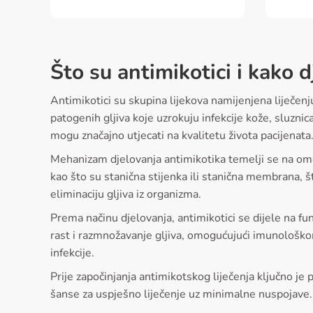
Što su antimikotici i kako d
Antimikotici su skupina lijekova namijenjena liječenju g
patogenih gljiva koje uzrokuju infekcije kože, sluznic
mogu značajno utjecati na kvalitetu života pacijenata
Mehanizam djelovanja antimikotika temelji se na ometa
kao što su stanična stijenka ili stanična membrana, št
eliminaciju gljiva iz organizma.
Prema načinu djelovanja, antimikotici se dijele na fung
rast i razmnožavanje gljiva, omogućujući imunološkom 
infekcije.
Prije započinjanja antimikotskog liječenja ključno je 
šanse za uspješno liječenje uz minimalne nuspojave.