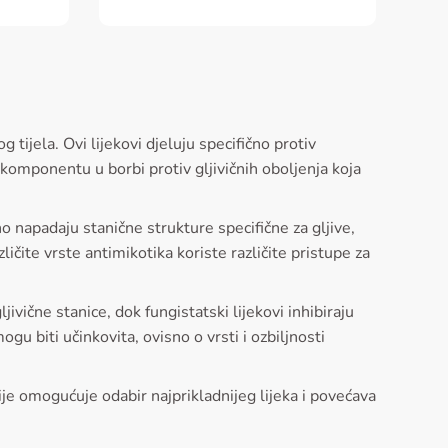
g tijela. Ovi lijekovi djeluju specifično protiv
u komponentu u borbi protiv gljivičnih oboljenja koja
o napadaju stanične strukture specifične za gljive,
ičite vrste antimikotika koriste različite pristupe za
jivične stanice, dok fungistatski lijekovi inhibiraju
 biti učinkovita, ovisno o vrsti i ozbiljnosti
cije omogućuje odabir najprikladnijeg lijeka i povećava