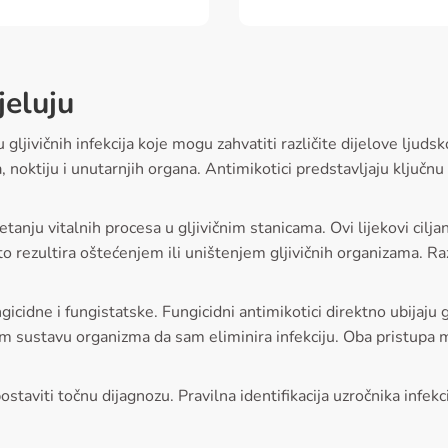
jeluju
ljivičnih infekcija koje mogu zahvatiti različite dijelove ljudsko
a, noktiju i unutarnjih organa. Antimikotici predstavljaju ključn
.
nju vitalnih procesa u gljivičnim stanicama. Ovi lijekovi ciljan
o rezultira oštećenjem ili uništenjem gljivičnih organizama. Razl
icidne i fungistatske. Fungicidni antimikotici direktno ubijaju gl
sustavu organizma da sam eliminira infekciju. Oba pristupa mogu
postaviti točnu dijagnozu. Pravilna identifikacija uzročnika infek