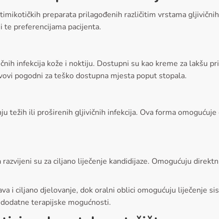
mikotičkih preparata prilagođenih različitim vrstama gljivičnih
ini te preferencijama pacijenta.
vičnih infekcija kože i noktiju. Dostupni su kao kreme za lakšu 
ejevovi pogodni za teško dostupna mjesta poput stopala.
 težih ili proširenih gljivičnih infekcija. Ova forma omogućuje 
ma razvijeni su za ciljano liječenje kandidijaze. Omogućuju dire
a i ciljano djelovanje, dok oralni oblici omogućuju liječenje s
ju dodatne terapijske mogućnosti.