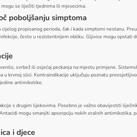
 i mogu se liječiti tjednima ili mjesecima.
toč poboljšanju simptoma
m cijelog propisanog perioda, čak i kada simptomi nestanu. Pre
infekcije, često u rezistentnijem obliku. Gljivice mogu opstati 
cije
crvenilo, svrbež ili osjećaj peckanja na mjestu primjene. Sistem
u krvnoj slici. Kontraindikacije uključuju poznatu preosjetljivo
jedine antimikotike.
kcije s drugim lijekovima. Posebno je važno obavijestiti liječni
a. Antacidi mogu smanjiti apsorpciju nekih oralnih antimikotika
ca i djece