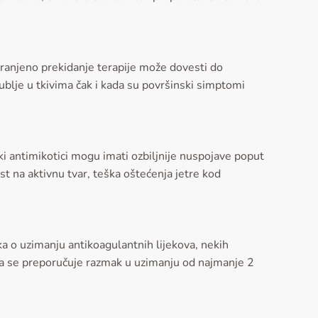
uranjeno prekidanje terapije može dovesti do
dublje u tkivima čak i kada su površinski simptomi
ski antimikotici mogu imati ozbiljnije nuspojave poput
st na aktivnu tvar, teška oštećenja jetre kod
ka o uzimanju antikoagulantnih lijekova, nekih
, pa se preporučuje razmak u uzimanju od najmanje 2