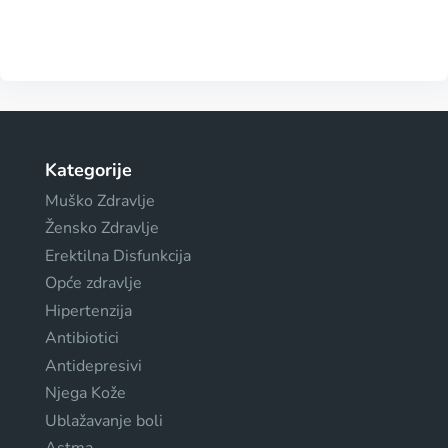
Kategorije
Muško Zdravlje
Žensko Zdravlje
Erektilna Disfunkcija
Opće zdravlje
Hipertenzija
Antibiotici
Antidepresivi
Njega Kože
Ublažavanje boli