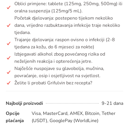
Oblici primjene: tablete (125mg, 250mg, 500mg) ili
oralna suspenzija (125mg/5 mL).
Početak djelovanja: postepeno tijekom nekoliko
dana, vrijedno razbuktavanja infekcije traje nekoliko
tjedana.
Trajanje djelovanja: raspon ovisno o infekciji (2-8
tjedana za kožu, do 6 mjeseci za nokte)
Izbjegavati alkohol zbog povećanog rizika od
neželjenih reakcija i opterećenja jetre.
Najčešće nuspojave su glavobolja, mučnina,
povraćanje, osip i osjetljivost na svjetlost.
Želite li probati Grifulvin bez recepta?
Najbolji proizvodi
9-21 dana
Opcije
Visa, MasterCard, AMEX, Bitcoin, Tether
plaćanja
(USDT), GooglePay (WorldLine)