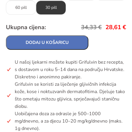
60 pill
30 pill
Ukupna cijena:
34,33
€
28,61
€
DODAJ U KOŠARICU
U našoj ljekarni možete kupiti Grifulvin bez recepta,
s dostavom u roku 5–14 dana na području Hrvatske.
Diskretno i anonimno pakiranje.
Grifulvin se koristi za liječenje gljivičnih infekcija
kože, kose i noktuzvanih dermatofitima. Djeluje tako
što ometaju mitozu gljivica, sprječavajući staničnu
diobu.
Uobičajena doza za odrasle je 500–1000
mg/dnevno, a za djecu 10–20 mg/kg/dnevno (maks.
1g dnevno).