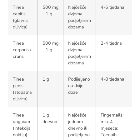
Tinea
500 mg
Najčešće
4-6 tjedana
capitis
- 1 g
dvjema
(glavna
podjeljenim
gljivica)
dozama
Tinea
500 mg
Najčešće
2-4 tjedna
corporis /
- 1 g
dvjema
cruris
podjeljenim
dozama
Tinea
1 g
Podijeljeno
4-8 tjedana
pedis
na dvije
(stopalna
doze
gljivica)
Tinea
1 g
Najčešće
Fingernails:
unguium
dnevno
jednom
min. 4
(infekcija
dnevno ili
mjeseca;
noktiju)
podijeljeno
Toenails: