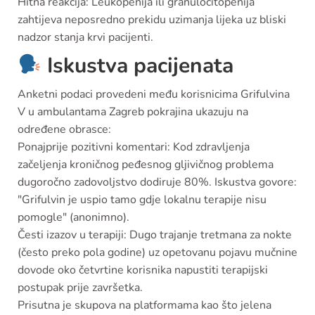
Hitna reakcija:
Leukopenija ili granulocitopenija
zahtijeva neposredno prekidu uzimanja lijeka uz bliski
nadzor stanja krvi pacijenti.
Iskustva pacijenata
Anketni podaci provedeni među korisnicima Grifulvina
V u ambulantama Zagreb pokrajina ukazuju na
određene obrasce:
Ponajprije pozitivni komentari
: Kod zdravljenja
začeljenja kroničnog peđesnog gljivičnog problema
dugoročno zadovoljstvo dodiruje 80%. Iskustva govore:
"Grifulvin je uspio tamo gdje lokalnu terapije nisu
pomogle" (anonimno).
Česti izazov u terapiji
: Dugo trajanje tretmana za nokte
(često preko pola godine) uz opetovanu pojavu mučnine
dovode oko četvrtine korisnika napustiti terapijski
postupak prije završetka.
Prisutna je skupova na platformama kao što jelena