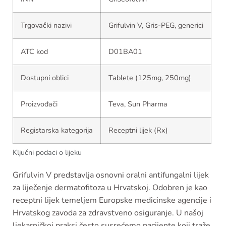
Trgovački nazivi
Grifulvin V, Gris-PEG, generici
ATC kod
D01BA01
Dostupni oblici
Tablete (125mg, 250mg)
Proizvođači
Teva, Sun Pharma
Registarska kategorija
Receptni lijek (Rx)
Ključni podaci o lijeku
Grifulvin V predstavlja osnovni oralni antifungalni lijek
za liječenje dermatofitoza u Hrvatskoj. Odobren je kao
receptni lijek temeljem Europske medicinske agencije i
Hrvatskog zavoda za zdravstveno osiguranje. U našoj
ljekarničkoj praksi često susrećemo pacijente koji traže