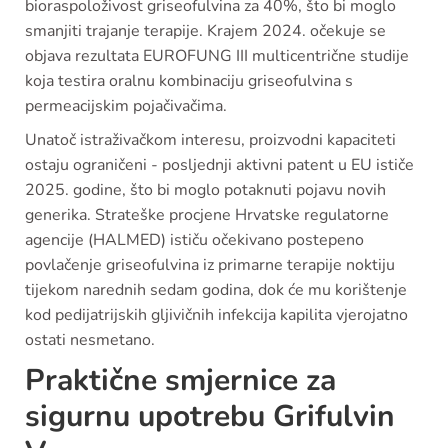
bioraspoloživost griseofulvina za 40%, što bi moglo
smanjiti trajanje terapije. Krajem 2024. očekuje se
objava rezultata EUROFUNG III multicentrične studije
koja testira oralnu kombinaciju griseofulvina s
permeacijskim pojačivačima.
Unatoč istraživačkom interesu, proizvodni kapaciteti
ostaju ograničeni - posljednji aktivni patent u EU ističe
2025. godine, što bi moglo potaknuti pojavu novih
generika. Strateške procjene Hrvatske regulatorne
agencije (HALMED) ističu očekivano postepeno
povlačenje griseofulvina iz primarne terapije noktiju
tijekom narednih sedam godina, dok će mu korištenje
kod pedijatrijskih gljivičnih infekcija kapilita vjerojatno
ostati nesmetano.
Praktične smjernice za
sigurnu upotrebu Grifulvin