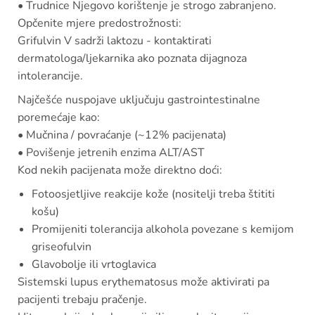
•
Trudnice
Njegovo korištenje je strogo zabranjeno.
Opčenite mjere predostrožnosti:
Grifulvin V sadrži laktozu - kontaktirati
dermatologa/ljekarnika ako poznata dijagnoza
intolerancije.
Najčešće nuspojave uključuju gastrointestinalne
poremećaje kao:
• Mučnina / povraćanje (~12% pacijenata)
• Povišenje jetrenih enzima ALT/AST
Kod nekih pacijenata može direktno doći:
Fotoosjetljive reakcije kože (nositelji treba štititi
košu)
Promijeniti tolerancija alkohola povezane s kemijom
griseofulvin
Glavobolje ili vrtoglavica
Sistemski lupus erythematosus može aktivirati pa
pacijenti trebaju pračenje.