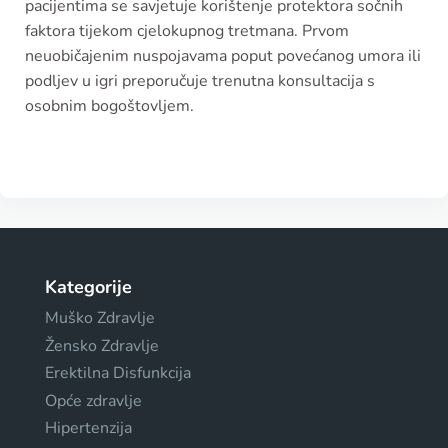
pacijentima se savjetuje korištenje protektora sočnih
faktora tijekom cjelokupnog tretmana. Prvom
neuobičajenim nuspojavama poput povećanog umora ili
podljev u igri preporučuje trenutna konsultacija s
osobnim bogoštovljem.
Kategorije
Muško Zdravlje
Žensko Zdravlje
Erektilna Disfunkcija
Opće zdravlje
Hipertenzija