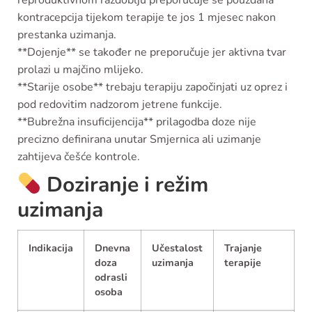
reproduktivnom razdoblju preporučuje se pouzdana
kontracepcija tijekom terapije te
jos 1 mjesec nakon
prestanka uzimanja
.
**Dojenje**
se također ne preporučuje jer aktivna tvar
prolazi u majčino mlijeko.
**Starije osobe**
trebaju terapiju započinjati uz oprez i
pod redovitim nadzorom jetrene funkcije.
**Bubrežna insuficijencija**
prilagodba doze nije
precizno definirana unutar Smjernica ali uzimanje
zahtijeva češće kontrole.
Doziranje i režim
uzimanja
Indikacija
Dnevna
Učestalost
Trajanje
doza
uzimanja
terapije
odrasli
osoba