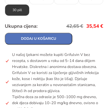
30 pill
Ukupna cijena:
42,65
€
35,54
€
DODAJ U KOŠARICU
U našoj ljekarni možete kupiti Grifulvin V bez
recepta, s dostavom u roku od 5–14 dana diljem
Hrvatske. Diskretna i anonimna dostava obvezna.
Grifulvin V se koristi za liječenje gljivičnih infekcija
kože, kose i noktiju (kao što je lišaj). Djeluje
vezivanjem za keratin u novonastalim stanicama,
štiteći ih od prodora gljivica.
Tipična doza za odrasle je 500–1000 mg dnevno,
dok djeca dobivaju 10–20 mg/kg dnevno, ovisno o