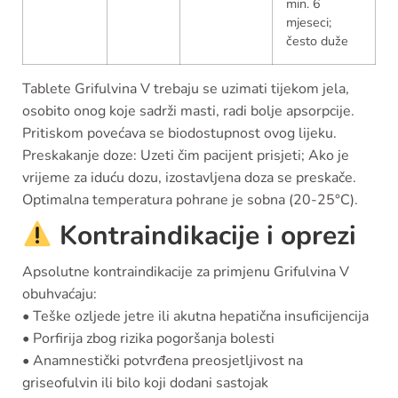
min. 6
mjeseci;
često duže
Tablete Grifulvina V trebaju se
uzimati tijekom jela
,
osobito onog koje sadrži masti, radi bolje apsorpcije.
Pritiskom povećava se biodostupnost ovog lijeku.
Preskakanje doze: Uzeti čim pacijent prisjeti; Ako je
vrijeme za iduću dozu, izostavljena doza se preskače.
Optimalna temperatura pohrane je sobna (20-25°C).
Kontraindikacije i oprezi
Apsolutne kontraindikacije za primjenu Grifulvina V
obuhvaćaju:
•
Teške ozljede jetre ili akutna hepatična insuficijencija
•
Porfirija
zbog rizika pogoršanja bolesti
• Anamnestički potvrđena
preosjetljivost na
griseofulvin ili bilo koji dodani sastojak