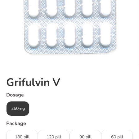
Grifulvin V
Dosage
250mg
Package
180 pill
120 pill
90 pill
60 pill