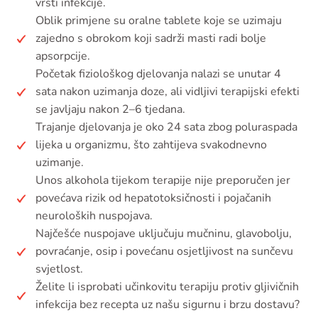
vrsti infekcije.
Oblik primjene su oralne tablete koje se uzimaju
zajedno s obrokom koji sadrži masti radi bolje
apsorpcije.
Početak fiziološkog djelovanja nalazi se unutar 4
sata nakon uzimanja doze, ali vidljivi terapijski efekti
se javljaju nakon 2–6 tjedana.
Trajanje djelovanja je oko 24 sata zbog poluraspada
lijeka u organizmu, što zahtijeva svakodnevno
uzimanje.
Unos alkohola tijekom terapije nije preporučen jer
povećava rizik od hepatotoksičnosti i pojačanih
neuroloških nuspojava.
Najčešće nuspojave uključuju mučninu, glavobolju,
povraćanje, osip i povećanu osjetljivost na sunčevu
svjetlost.
Želite li isprobati učinkovitu terapiju protiv gljivičnih
infekcija bez recepta uz našu sigurnu i brzu dostavu?