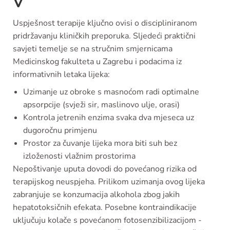
V
Uspješnost terapije ključno ovisi o discipliniranom
pridržavanju kliničkih preporuka. Sljedeći praktični
savjeti temelje se na stručnim smjernicama
Medicinskog fakulteta u Zagrebu i podacima iz
informativnih letaka lijeka:
Uzimanje uz obroke s masnoćom radi optimalne
apsorpcije (svježi sir, maslinovo ulje, orasi)
Kontrola jetrenih enzima svaka dva mjeseca uz
dugoročnu primjenu
Prostor za čuvanje lijeka mora biti suh bez
izloženosti vlažnim prostorima
Nepoštivanje uputa dovodi do povećanog rizika od
terapijskog neuspjeha. Prilikom uzimanja ovog lijeka
zabranjuje se konzumacija alkohola zbog jakih
hepatotoksičnih efekata. Posebne kontraindikacije
uključuju kolače s povećanom fotosenzibilizacijom -