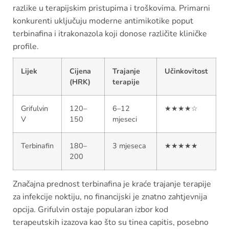
razlike u terapijskim pristupima i troškovima. Primarni
konkurenti uključuju moderne antimikotike poput
terbinafina i itrakonazola koji donose različite kliničke
profile.
Lijek
Cijena
Trajanje
Učinkovitost
(HRK)
terapije
Grifulvin
120–
6–12
★★★★☆
V
150
mjeseci
Terbinafin
180–
3 mjeseca
★★★★★
200
Značajna prednost terbinafina je kraće trajanje terapije
za infekcije noktiju, no financijski je znatno zahtjevnija
opcija. Grifulvin ostaje popularan izbor kod
terapeutskih izazova kao što su tinea capitis, posebno