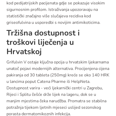
kod pedijatrijskih pacijenata gdje se pokazuje visokim
sigurnosnim profilom. Istraživanja upozoravaju na
statistički značajno više slučajeva recidiva kod
griseofulvina u usporedbi s novijim antimikoticima.
Tržišna dostupnost i
troškovi liječenja u
Hrvatskoj
Grifulvin V ostaje ključna opcija u hrvatskim ljekarnama
unatoč pojavi modernijih alternativa. Procijenjena cijena
pakiranja od 30 tableta (250mg) kreće se oko 140 HRK
u lancima poput Catena Pharme ili HelpNeta.
Dostupnost varira - veći ljekarnički centri u Zagrebu,
Rijeci i Splitu češće drže lijek na lageru, dok se u
manjim mjestima čeka narudžba. Promatra se stabilna
potražnja tijekom ljetnih mjeseci uslijed sezonskog
porasta dermatomikoznih infekcija.