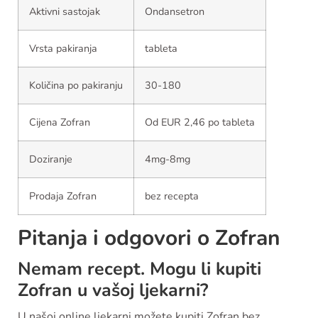
Aktivni sastojak
Ondansetron
Vrsta pakiranja
tableta
Količina po pakiranju
30-180
Cijena Zofran
Od EUR 2,46 po tableta
Doziranje
4mg-8mg
Prodaja Zofran
bez recepta
Pitanja i odgovori o Zofran
Nemam recept. Mogu li kupiti
Zofran u vašoj ljekarni?
U našoj online ljekarni možete kupiti Zofran bez