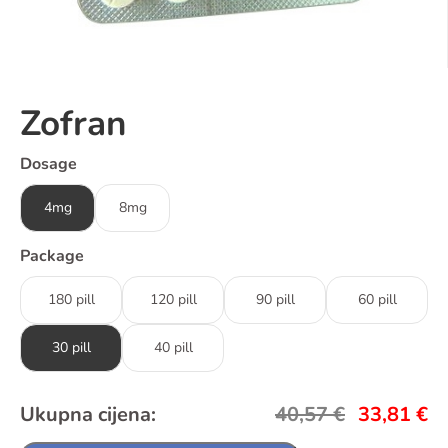
Zofran
Dosage
4mg
8mg
Package
180 pill
120 pill
90 pill
60 pill
30 pill
40 pill
Ukupna cijena:
40,57
€
33,81
€