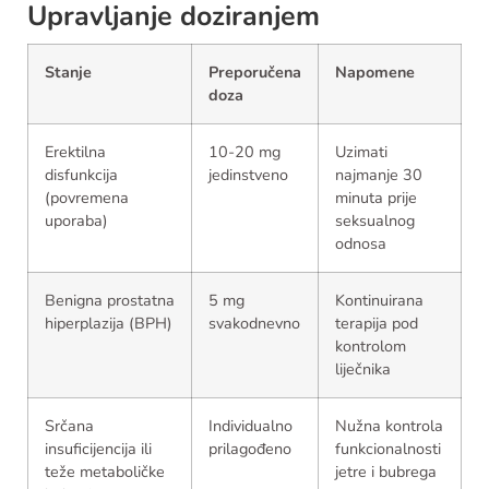
Upravljanje doziranjem
Stanje
Preporučena
Napomene
doza
Erektilna
10-20 mg
Uzimati
disfunkcija
jedinstveno
najmanje 30
(povremena
minuta prije
uporaba)
seksualnog
odnosa
Benigna prostatna
5 mg
Kontinuirana
hiperplazija (BPH)
svakodnevno
terapija pod
kontrolom
liječnika
Srčana
Individualno
Nužna kontrola
insuficijencija ili
prilagođeno
funkcionalnosti
teže metaboličke
jetre i bubrega