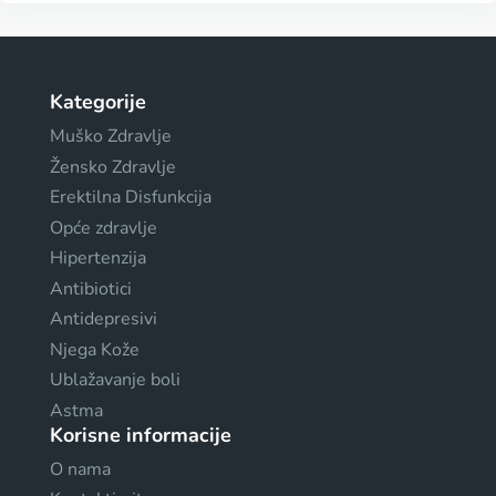
Kategorije
Muško Zdravlje
Žensko Zdravlje
Erektilna Disfunkcija
Opće zdravlje
Hipertenzija
Antibiotici
Antidepresivi
Njega Kože
Ublažavanje boli
Astma
Korisne informacije
O nama