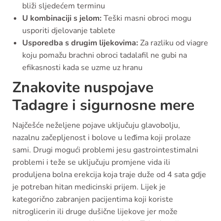
bliži sljedećem terminu
U kombinaciji s jelom:
Teški masni obroci mogu
usporiti djelovanje tablete
Usporedba s drugim lijekovima:
Za razliku od viagre
koju pomažu brachni obroci tadalafil ne gubi na
efikasnosti kada se uzme uz hranu
Znakovite nuspojave
Tadagre i sigurnosne mere
Najčešće neželjene pojave uključuju glavobolju,
nazalnu začepljenost i bolove u leđima koji prolaze
sami. Drugi mogući problemi jesu gastrointestimalni
problemi i teže se uključuju promjene vida ili
produljena bolna erekcija koja traje duže od 4 sata gdje
je potreban hitan medicinski prijem. Lijek je
kategorično zabranjen pacijentima koji koriste
nitroglicerin ili druge dušične lijekove jer može