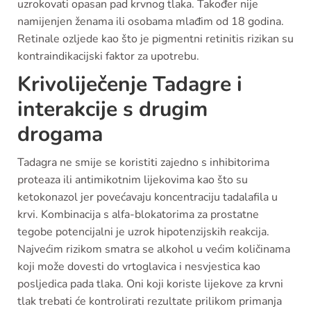
uzrokovati opasan pad krvnog tlaka. Također nije
namijenjen ženama ili osobama mlađim od 18 godina.
Retinale ozljede kao što je pigmentni retinitis rizikan su
kontraindikacijski faktor za upotrebu.
Krivoliječenje Tadagre i
interakcije s drugim
drogama
Tadagra ne smije se koristiti zajedno s inhibitorima
proteaza ili antimikotnim lijekovima kao što su
ketokonazol jer povećavaju koncentraciju tadalafila u
krvi. Kombinacija s alfa-blokatorima za prostatne
tegobe potencijalni je uzrok hipotenzijskih reakcija.
Najvećim rizikom smatra se alkohol u većim količinama
koji može dovesti do vrtoglavica i nesvjestica kao
posljedica pada tlaka. Oni koji koriste lijekove za krvni
tlak trebati će kontrolirati rezultate prilikom primanja