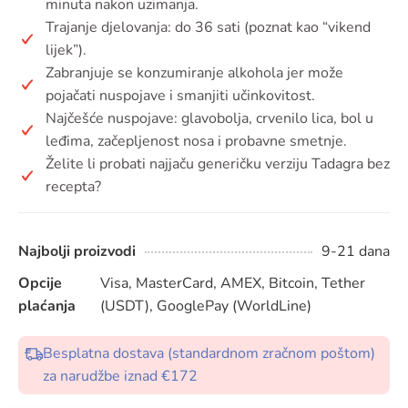
minuta nakon uzimanja.
Trajanje djelovanja: do 36 sati (poznat kao “vikend
lijek”).
Zabranjuje se konzumiranje alkohola jer može
pojačati nuspojave i smanjiti učinkovitost.
Najčešće nuspojave: glavobolja, crvenilo lica, bol u
leđima, začepljenost nosa i probavne smetnje.
Želite li probati najjaču generičku verziju Tadagra bez
recepta?
Najbolji proizvodi
9-21 dana
Opcije
Visa, MasterCard, AMEX, Bitcoin, Tether
plaćanja
(USDT), GooglePay (WorldLine)
Besplatna dostava (standardnom zračnom poštom)
za narudžbe iznad €172