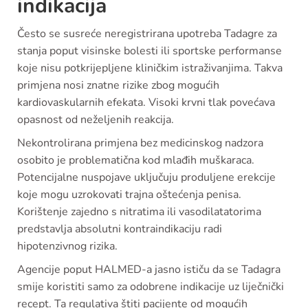
indikacija
Često se susreće neregistrirana upotreba Tadagre za
stanja poput visinske bolesti ili sportske performanse
koje nisu potkrijepljene kliničkim istraživanjima. Takva
primjena nosi znatne rizike zbog mogućih
kardiovaskularnih efekata. Visoki krvni tlak povećava
opasnost od neželjenih reakcija.
Nekontrolirana primjena bez medicinskog nadzora
osobito je problematična kod mlađih muškaraca.
Potencijalne nuspojave uključuju produljene erekcije
koje mogu uzrokovati trajna oštećenja penisa.
Korištenje zajedno s nitratima ili vasodilatatorima
predstavlja absolutni kontraindikaciju radi
hipotenzivnog rizika.
Agencije poput HALMED-a jasno ističu da se Tadagra
smije koristiti samo za odobrene indikacije uz liječnički
recept. Ta regulativa štiti pacijente od mogućih