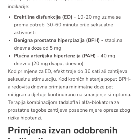
indikacije:
Erektilna disfunkcija (ED)
- 10-20 mg uzima se
prema potrebi 30-60 minuta prije seksualne
aktivnosti
Benigna prostatna hiperplazija (BPH)
- stabilna
dnevna doza od 5 mg
Plućna arterijska hipertenzija (PAH)
- 40 mg
dnevno (20 mg dvaput dnevno)
Kod primjene za ED, efekt traje do 36 sati ali zahtijeva
seksualnu stimulaciju. Kod kroničnih stanja poput BPH-
a redovita dnevna primjena minimalne doze pet
miligrama djeluje kontinuirano na smanjenje simptoma.
Terapija kombinacijom tadalafla i alfa-blokatora za
prostatne tegobe zahtijeva posebne mjere opreza zbog
rizika hipotenzi.
Primjena izvan odobrenih