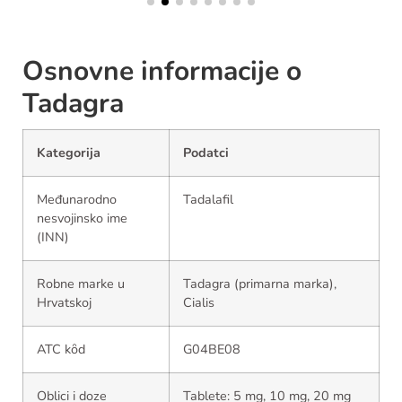
Osnovne informacije o
Tadagra
Kategorija
Podatci
Međunarodno
Tadalafil
nesvojinsko ime
(INN)
Robne marke u
Tadagra (primarna marka),
Hrvatskoj
Cialis
ATC kȏd
G04BE08
Oblici i doze
Tablete: 5 mg, 10 mg, 20 mg