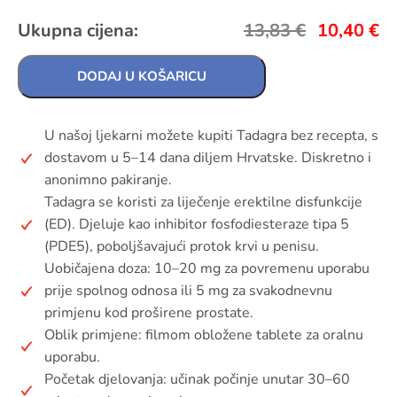
Ukupna cijena:
13,83
€
10,40
€
DODAJ U KOŠARICU
U našoj ljekarni možete kupiti Tadagra bez recepta, s
dostavom u 5–14 dana diljem Hrvatske. Diskretno i
anonimno pakiranje.
Tadagra se koristi za liječenje erektilne disfunkcije
(ED). Djeluje kao inhibitor fosfodiesteraze tipa 5
(PDE5), poboljšavajući protok krvi u penisu.
Uobičajena doza: 10–20 mg za povremenu uporabu
prije spolnog odnosa ili 5 mg za svakodnevnu
primjenu kod proširene prostate.
Oblik primjene: filmom obložene tablete za oralnu
uporabu.
Početak djelovanja: učinak počinje unutar 30–60