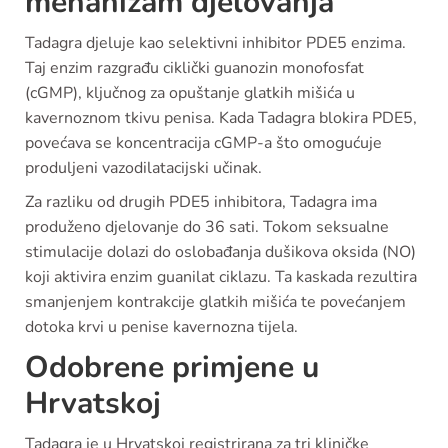
mehanizam djelovanja
Tadagra djeluje kao selektivni inhibitor PDE5 enzima.
Taj enzim razgrađu ciklički guanozin monofosfat
(cGMP), ključnog za opuštanje glatkih mišića u
kavernoznom tkivu penisa. Kada Tadagra blokira PDE5,
povećava se koncentracija cGMP-a što omogućuje
produljeni vazodilatacijski učinak.
Za razliku od drugih PDE5 inhibitora, Tadagra ima
produženo djelovanje do 36 sati. Tokom seksualne
stimulacije dolazi do oslobađanja dušikova oksida (NO)
koji aktivira enzim guanilat ciklazu. Ta kaskada rezultira
smanjenjem kontrakcije glatkih mišića te povećanjem
dotoka krvi u penise kavernozna tijela.
Odobrene primjene u
Hrvatskoj
Tadagra je u Hrvatskoj registrirana za tri kliničke