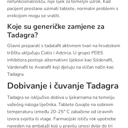
nefunkcionalnošću, nije lijek za temeljni uzrok. Kad
pacijent prestane uzimati tablete, normalni problemi s
erekcijom mogu se vratiti.
Koje su generičke zamjene za
Tadagra?
Glavni preparati s tadalafil aktivnom tvari na hrvatskom
tržištu uključuju Cialis i Adcirca. U grupci PDE5
inhibitora postoje alternativni lijekovi kao Sildenafil,
Vardenafil te Avanafil koji djeluju na sličan način kao
Tadagra.
Dobivanje i čuvanje Tadagra
Tadagra se isključivo dobiva u ljekarnama na temelju
važećeg naloga liječnika. Tablete čuvajte na sobnom
temperaturu između 20-25° C zabačene od izravnih
izvora svjetla ili vlage. Farmacijski ističu rok upotrebe
naveden na ambalaži koji u pravilu iznosi dvije do tri