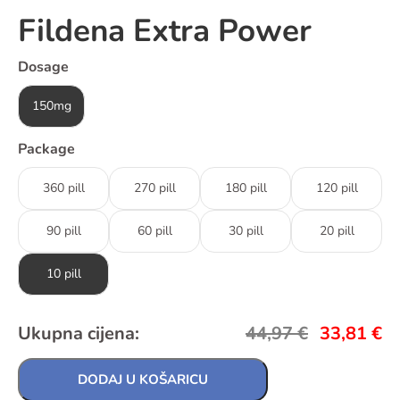
Fildena Extra Power
Dosage
150mg
Package
360 pill
270 pill
180 pill
120 pill
90 pill
60 pill
30 pill
20 pill
10 pill
Ukupna cijena:
44,97
€
33,81
€
DODAJ U KOŠARICU